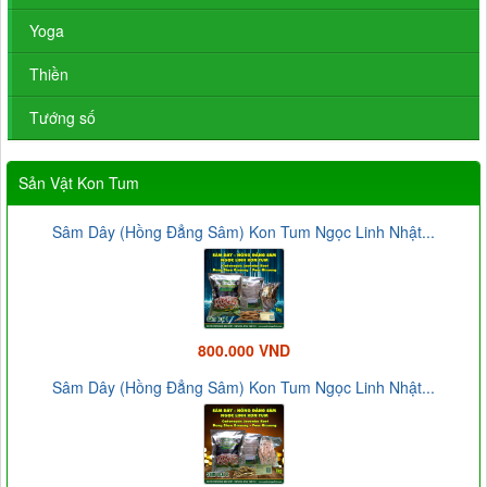
Yoga
Thiền
Tướng số
Sản Vật Kon Tum
Sâm Dây (Hồng Đẳng Sâm) Kon Tum Ngọc Linh Nhật...
800.000 VND
Sâm Dây (Hồng Đẳng Sâm) Kon Tum Ngọc Linh Nhật...