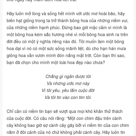
Hãy luôn mở lòng và sống hết mình với ước mơ hoài bão, hãy
biến hạt giống trong ta trở thành bông hoa của những niềm vui,
của những niềm hạnh phúc. Đừng bao giờ mặc cảm vì mình là
một bông hoa kém sắc hương nhé vì mỗi bông hoa sinh ra trên
đời đều có một ý nghĩa riêng nào đó. Tôi muốn làm một bông
hoa dại vì nó có một sức sống mãnh liệt, dù cho hạn hán mưa
giông hoa vẫn vươn mình đón nắng mặt trời. Còn bạn thì sao,
bạn đã chọn cho mình một loài hoa đẹp nào chưa?
Chẳng gì ngăn được tôi
Và những ước mơ này
Vì tôi yêu, yêu lắm cuộc đời
Và tôi tin vào con tim tôi.
Chỉ cần có niềm tin bạn sẽ vượt qua mọi khó khăn thử thách
của cuộc đời. Có câu nói rằng: “Một con chim đậu trên cành
cây không bao giờ sợ cành cây gãy bởi vì niềm tin của con chim
nằm ở đôi cánh của nó chứ không phải cành cây. Hãy luôn tin