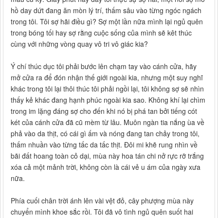
hồ day dứt đang ăn mòn lý trí, thấm sâu vào từng ngóc ngách
trong tôi. Tôi sợ hãi điều gì? Sợ một lần nữa mình lại ngủ quên
trong bóng tối hay sợ rằng cuộc sống của mình sẽ kêt thúc
cùng với những vòng quay vô tri vô giác kia?
Ý chí thúc dục tôi phải bước lên chạm tay vào cánh cửa, hãy
mở cửa ra để đón nhận thế giới ngoài kia, nhưng một suy nghĩ
khác trong tôi lại thôi thúc tôi phải ngồi lại, tôi không sợ sẽ nhìn
thấy kẻ khác đang hạnh phúc ngoài kia sao. Không khí lại chìm
trong im lặng đáng sợ cho đến khi nó bị phá tan bởi tiếng cót
két của cánh cửa đã cũ mèm từ lâu. Muôn ngàn tia nắng ùa về
phả vào da thịt, có cái gì ấm và nóng đang tan chảy trong tôi,
thấm nhuần vào từng tấc da tấc thịt. Đôi mi khẽ rung nhìn về
bãi đất hoang toàn cỏ dại, mùa này hoa tán chi nở rực rỡ trắng
xóa cả một mảnh trời, không còn là cái vẻ u ám của ngày xưa
nữa.
Phía cuối chân trời ánh lên vài vệt đỏ, cây phượng mùa này
chuyển mình khoe sắc rồi. Tôi đã vô tình ngủ quên suốt hai