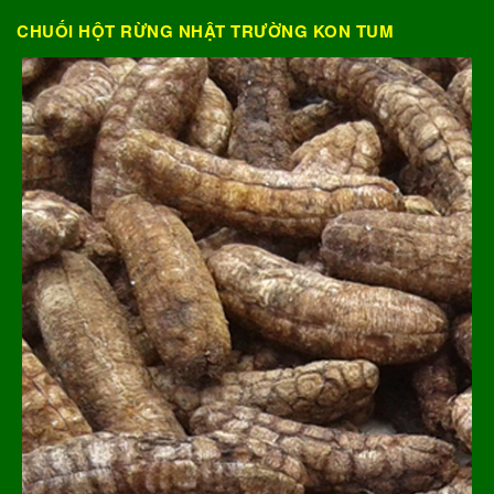
CHUỐI HỘT RỪNG NHẬT TRƯỜNG KON TUM