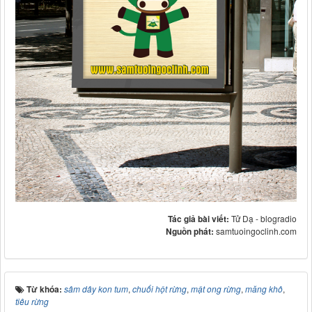
Tác giả bài viết:
Tử Dạ - blogradio
Nguồn phát:
samtuoingoclinh.com
Từ khóa:
sâm dây kon tum
,
chuối hột rừng
,
mật ong rừng
,
măng khô
,
tiêu rừng