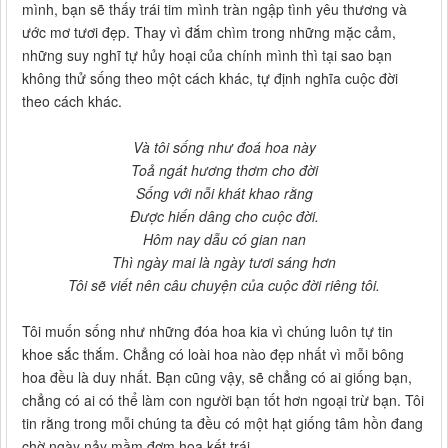
mình, bạn sẽ thấy trái tim mình tràn ngập tình yêu thương và
ước mơ tươi đẹp. Thay vì đắm chìm trong những mặc cảm,
những suy nghĩ tự hủy hoại của chính mình thì tại sao bạn
không thử sống theo một cách khác, tự định nghĩa cuộc đời
theo cách khác.
Và tôi sống như đoá hoa này
Toả ngát hương thơm cho đời
Sống với nỗi khát khao rằng
Được hiến dâng cho cuộc đời.
Hôm nay dẫu có gian nan
Thì ngày mai là ngày tươi sáng hơn
Tôi sẽ viết nên câu chuyện của cuộc đời riêng tôi.
Tôi muốn sống như những đóa hoa kia vì chúng luôn tự tin
khoe sắc thắm. Chẳng có loài hoa nào đẹp nhất vì mỗi bông
hoa đều là duy nhất. Bạn cũng vậy, sẽ chẳng có ai giống bạn,
chẳng có ai có thể làm con người bạn tốt hơn ngoại trừ bạn. Tôi
tin rằng trong mỗi chúng ta đều có một hạt giống tâm hồn đang
chờ ngày nảy mầm đơm hoa kết trái.