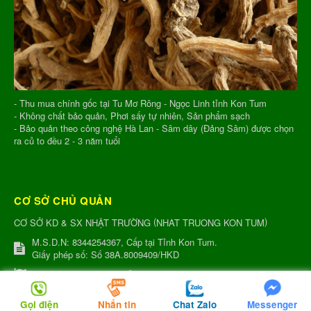
- Thu mua chính gốc tại Tu Mơ Rông - Ngọc Linh tỉnh Kon Tum
- Không chất bảo quản, Phơi sấy tự nhiên, Sản phẩm sạch
- Bảo quản theo công nghệ Hà Lan - Sâm dây (Đảng Sâm) được chọn
ra củ to đều 2 - 3 năm tuổi
CƠ SỞ CHỦ QUẢN
(
)
CƠ SỞ KD & SX NHẬT TRƯỜNG
NHAT TRUONG KON TUM
M.S.D.N: 8344254367, Cấp tại Tỉnh Kon Tum.
Giấy phép số: Số 38A.8009409/HKD
Chịu trách nhiệm:
Nguyễn Nhật Trường
Xưởng sản xuất:
34 Lý Thường Kiệt, Tổ 6, Phường Quang Trung,
Gọi điện
Nhắn tin
Chat Zalo
Messenger
Tỉnh Kon Tum