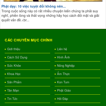
Phật dạy: 10 việc tuyệt đối không nên...
Trong cuộc sống này có rất nhiều chuyện kiến chúng ta phải suy
nghĩ, phiền lòng và thất vọng những hãy học cách đối mặt và giải
quyết vấn đề.<br...
CÁC CHUYÊN MỤC CHÍNH
Giới thiệu
Liên hệ
Cách Sử Dụng
Hình Ảnh
Sức Khỏe
Nông Nghiệp
Khoa Học
Ẩm Thực
Sản Phẩm
Kon Tum
Tản Mạn
Phật Giáo
Tin Tức
Hỏi Đáp