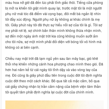
màu hoa nở giờ đã đến lúc phải tỉnh giấc thôi. Tiếng cửa phòng
bị mở ra khiến tôi giật mình quay lại, trước mặt tôi là một người
phụ nữ mái tóc đã điểm vài cọng bạc, đôi mắt bà ngấn lệ nhìn
tôi đầy xúc động. Người phụ nữ ấy không ai khác chính là mẹ
tôi. Giây phút này tôi đã thực sự hiểu nỗi sợ của tôi là gì. Tôi sợ
mẹ phải rơi lệ, sợ chính bản thân mình không thừa nhận mình,
sợ đến một ngày ánh mặt trời kia cũng không muốn sưởi ấm
cho tôi nữa, sợ một mình phải đối diện với bóng tối vô hình mà
không có ai bên cạnh.
Chiều nay mặt trời đã tạm ngủ yên sau làn mây bạc, gió khẽ
thổi nhẹ khiến những cánh hoa phượng chao mình theo gió. Đã
hơn hai năm kể từ cái ngày tôi tỉnh dậy xà vào vòng tay của
mẹ. Đó cũng là giây phút đầu tiên trong cuộc đời tôi định nghĩa
cuộc đời theo một cách khác. Bỏ qua tất cả mặc cảm, bỏ qua
cái giấy chứng nhận bị trần cảm nặng của bệnh viện tâm thần
tôi quyết tâm phải định nghĩa lại cuộc đời của chính mình.