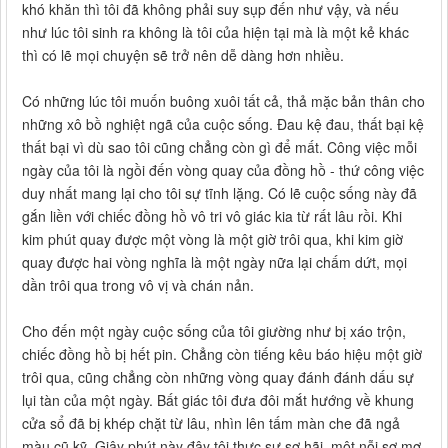
khó khăn thì tôi đã không phải suy sụp đến như vậy, và nếu
như lúc tôi sinh ra không là tôi của hiện tại mà là một kẻ khác
thì có lẽ mọi chuyện sẽ trở nên dễ dàng hơn nhiều.
Có những lúc tôi muốn buông xuôi tất cả, thả mặc bản thân cho
những xô bồ nghiệt ngã của cuộc sống. Đau kệ đau, thất bại kệ
thất bại vì dù sao tôi cũng chẳng còn gì để mất. Công việc mỗi
ngày của tôi là ngồi đến vòng quay của đồng hồ - thứ công việc
duy nhất mang lại cho tôi sự tĩnh lặng. Có lẽ cuộc sống này đã
gắn liền với chiếc đồng hồ vô tri vô giác kia từ rất lâu rồi. Khi
kim phút quay được một vòng là một giờ trôi qua, khi kim giờ
quay được hai vòng nghĩa là một ngày nữa lại chấm dứt, mọi
dần trôi qua trong vô vị và chán nản.
Cho đến một ngày cuộc sống của tôi giường như bị xáo trộn,
chiếc đồng hồ bị hết pin. Chẳng còn tiếng kêu báo hiệu một giờ
trôi qua, cũng chẳng còn những vòng quay đánh đánh dấu sự
lụi tàn của một ngày. Bất giác tôi đưa đôi mắt hướng về khung
cửa sổ đã bị khép chặt từ lâu, nhìn lên tấm màn che đã ngả
màu cũ kỹ. Giây phút này đây tôi thực sự sợ hãi, một nỗi sợ mơ