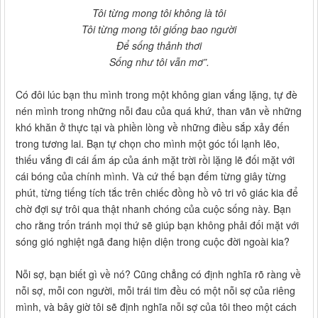
Tôi từng mong tôi không là tôi
Tôi từng mong tôi giống bao người
Để sống thảnh thơi
Sống như tôi vẫn mơ”.
Có đôi lúc bạn thu mình trong một không gian vắng lặng, tự đè
nén mình trong những nỗi đau của quá khứ, than vãn về những
khó khăn ở thực tại và phiền lòng về những điều sắp xảy đến
trong tương lai. Bạn tự chọn cho mình một góc tối lạnh lẽo,
thiếu vắng đi cái ấm áp của ánh mặt trời rồi lặng lẽ đối mặt với
cái bóng của chính mình. Và cứ thế bạn đếm từng giây từng
phút, từng tiếng tích tắc trên chiếc đồng hồ vô tri vô giác kia để
chờ đợi sự trôi qua thật nhanh chóng của cuộc sống này. Bạn
cho rằng trốn tránh mọi thứ sẽ giúp bạn không phải đối mặt với
sóng gió nghiệt ngã đang hiện diện trong cuộc đời ngoài kia?
Nỗi sợ, bạn biết gì về nó? Cũng chẳng có định nghĩa rõ ràng về
nỗi sợ, mỗi con người, mỗi trái tim đều có một nỗi sợ của riêng
mình, và bây giờ tôi sẽ định nghĩa nỗi sợ của tôi theo một cách