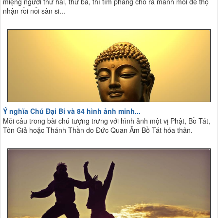
miệng người thứ hai, thứ ba, thì tìm phăng cho ra manh mối để thọ
nhận rồi nổi sân si...
Ý nghĩa Chú Đại Bi và 84 hình ảnh minh...
Mỗi câu trong bài chú tượng trưng với hình ảnh một vị Phật, Bồ Tát,
Tôn Giả hoặc Thánh Thần do Đức Quan Âm Bồ Tát hóa thân.