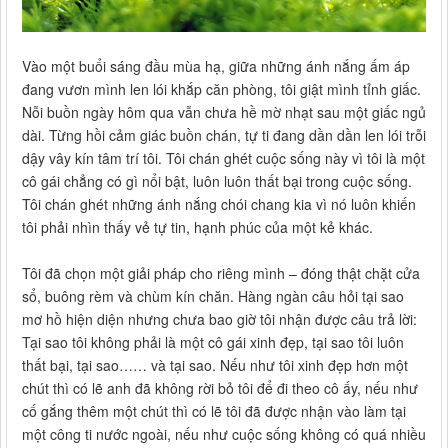
Vào một buổi sáng đầu mùa hạ, giữa những ánh nắng ấm áp
đang vươn mình len lói khắp căn phòng, tôi giật mình tỉnh giấc.
Nỗi buồn ngày hôm qua vẫn chưa hề mờ nhạt sau một giấc ngủ
dài. Từng hồi cảm giác buồn chán, tự ti đang dần dần len lói trỗi
dậy vây kín tâm trí tôi. Tôi chán ghét cuộc sống này vì tôi là một
cô gái chẳng có gì nổi bật, luôn luôn thất bại trong cuộc sống.
Tôi chán ghét những ánh nắng chói chang kia vì nó luôn khiến
tôi phải nhìn thấy vẻ tự tin, hạnh phúc của một kẻ khác.
Tôi đã chọn một giải pháp cho riêng mình – đóng thật chặt cửa
sổ, buông rèm và chùm kín chăn. Hàng ngàn câu hỏi tại sao
mơ hồ hiện diện nhưng chưa bao giờ tôi nhận được câu trả lời:
Tại sao tôi không phải là một cô gái xinh đẹp, tại sao tôi luôn
thất bại, tại sao…… và tại sao. Nếu như tôi xinh đẹp hơn một
chút thì có lẽ anh đã không rời bỏ tôi để đi theo cô ấy, nếu như
cố gắng thêm một chút thì có lẽ tôi đã được nhận vào làm tại
một công ti nước ngoài, nếu như cuộc sống không có quá nhiều