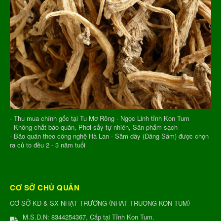
- Thu mua chính gốc tại Tu Mơ Rông - Ngọc Linh tỉnh Kon Tum
- Không chất bảo quản, Phơi sấy tự nhiên, Sản phẩm sạch
- Bảo quản theo công nghệ Hà Lan - Sâm dây (Đảng Sâm) được chọn
ra củ to đều 2 - 3 năm tuổi
CƠ SỞ CHỦ QUẢN
(
)
CƠ SỞ KD & SX NHẬT TRƯỜNG
NHAT TRUONG KON TUM
M.S.D.N: 8344254367, Cấp tại Tỉnh Kon Tum.