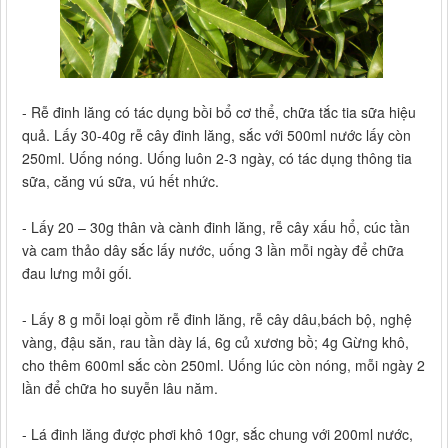
- Rễ đinh lăng có tác dụng bồi bổ cơ thể, chữa tắc tia sữa hiệu
quả. Lấy 30-40g rễ cây đinh lăng, sắc với 500ml nước lấy còn
250ml. Uống nóng. Uống luôn 2-3 ngày, có tác dụng thông tia
sữa, căng vú sữa, vú hết nhức.
- Lấy 20 – 30g thân và cành đinh lăng, rễ cây xấu hổ, cúc tần
và cam thảo dây sắc lấy nước, uống 3 lần mỗi ngày để chữa
đau lưng mỏi gối.
- Lấy 8 g mỗi loại gồm rễ đinh lăng, rễ cây dâu,bách bộ, nghệ
vàng, đậu săn, rau tần dày lá, 6g củ xương bồ; 4g Gừng khô,
cho thêm 600ml sắc còn 250ml. Uống lúc còn nóng, mỗi ngày 2
lần để chữa ho suyễn lâu năm.
- Lá đinh lăng được phơi khô 10gr, sắc chung với 200ml nước,