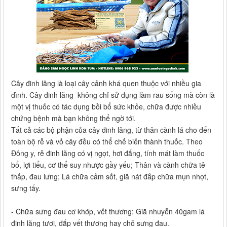
Cây đinh lăng là loại cây cảnh khá quen thuộc với nhiều gia
đình. Cây đinh lăng không chỉ sử dụng làm rau sống mà còn là
một vị thuốc có tác dụng bồi bổ sức khỏe, chữa được nhiều
chứng bệnh mà bạn không thể ngờ tới.
Tất cả các bộ phận của cây đinh lăng, từ thân cành lá cho đến
toàn bộ rễ và vỏ cây đều có thể chế biến thành thuốc. Theo
Đông y, rễ đinh lăng có vị ngọt, hơi đắng, tính mát làm thuốc
bổ, lợi tiểu, cơ thể suy nhược gầy yếu; Thân và cành chữa tê
thấp, đau lưng; Lá chữa cảm sốt, giã nát đắp chữa mụn nhọt,
sưng tấy.
- Chữa sưng đau cơ khớp, vết thương: Giã nhuyễn 40gam lá
đinh lăng tươi, đắp vết thương hay chỗ sưng đau.