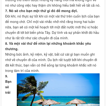
nó như công việc hay thậm chí không hiểu biết hết về tất cả nó.
7. Nó sẽ cho bạn một thứ gì đó để mong đợi.
Đôi khi, nó thực sự tốt khi có một vài thứ trên cuốn lịch của bạn
để mong chờ. Chỉ một vài nhắc nhở nhỏ rằng trong hai tuần
nữa, bạn sẽ có một kế hoạch tới một đất nước mới thú vị hoặc
chuyến đi tới bờ biển phía Tây. Dự tính và sự phấn khởi đó hầu
như là rất tốt như các chuyến đi của mình.
8. Và một vài thứ để nhìn lại những khoảnh khắc yêu
thương.
Những bức ảnh, kỷ niệm, kỷ vật, bất cứ cái gì bạn muốn ghi
nhớ về chuyến đi của mình. Du lịch rất tuyệt bởi khi chuyến đi
đã kết thúc, bạn vẫn có thể sống lại từng khoảnh khắc với nó
trong tâm trí của mình.
9.
Bạn
sẽ
trải