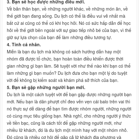
3. Bạn sẽ học được những điều mới.
Về bản thân bạn, về những người khác, về những món ăn, về
thế giới bạn đang sống. Du lịch có thể là điều vui vẻ nhất mà
bất cứ ai cũng có thể có khi học hỏi. Nó có sức hấp dẫn để học
hỏi về thế giới bên ngoài với sự giao tiếp nhỏ bé của bạn, vì thế
giữ sự lựa chọn của bạn để làm những điều tương tự.
4. Tính cá nhân.
Miễn là bạn du lịch mà không có sách hướng dẫn hay một
nhóm đã được tổ chức, bạn hoàn toàn điều khiển được thời
gian những gì bạn làm. Sẽ tuyệt vời như thế nào khi bạn có thể
làm những gì bạn muốn? Du lịch đưa cho bạn một lý do tuyệt
vời để không bị kiểm soát và khám phá sở thích của bạn.
5. Bạn sẽ gặp những người bạn mới.
Du lịch là một cách tuyệt vời để bạn gặp được những người bạn
mới. Nếu bạn là dân phượt chỉ đeo vẻn vẹn cái balo trên vai thì
nó thực sự dễ dàng để bạn tìm được nhóm người, những người
có cùng mục tiêu giống bạn. Nhà nghỉ, cho những người ý thức
về tiền bạc, cũng là cách tốt để gặp những người mới, như
nhiều lữ khách, đó là du lịch một mình hay với một nhóm nhỏ.
Đó cũng là nhiều cơ hội để gặp cả lữ khách địa phương và