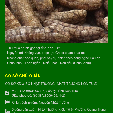
- Thu mua chính gốc tại tỉnh Kon Tum
- Nguyên trái không vụn, chọn lựa Chuối phẩm chất tốt
- Không chất bảo quản, phơi sấy tự nhiên theo công nghệ Hà Lan
- Chuối nhỏ - Thân ngắn - Nhiều hạt - Nâu đều (Chuối chín)
CƠ SỞ CHỦ QUẢN
(
)
CƠ SỞ KD & SX NHẬT TRƯỜNG
NHAT TRUONG KON TUM
M.S.D.N: 8344254367, Cấp tại Tỉnh Kon Tum.
Giấy phép số: Số 38A.8009409/HKD
Chịu trách nhiệm:
Nguyễn Nhật Trường
Xưởng sản xuất:
34 Lý Thường Kiệt, Tổ 6, Phường Quang Trung,