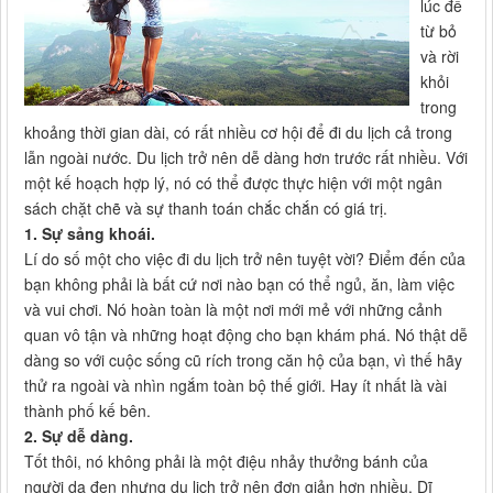
lúc để
từ bỏ
và rời
khỏi
trong
khoảng thời gian dài, có rất nhiều cơ hội để đi du lịch cả trong
lẫn ngoài nước. Du lịch trở nên dễ dàng hơn trước rất nhiều. Với
một kế hoạch hợp lý, nó có thể được thực hiện với một ngân
sách chặt chẽ và sự thanh toán chắc chắn có giá trị.
1. Sự sảng khoái.
Lí do số một cho việc đi du lịch trở nên tuyệt vời? Điểm đến của
bạn không phải là bất cứ nơi nào bạn có thể ngủ, ăn, làm việc
và vui chơi. Nó hoàn toàn là một nơi mới mẻ với những cảnh
quan vô tận và những hoạt động cho bạn khám phá. Nó thật dễ
dàng so với cuộc sống cũ rích trong căn hộ của bạn, vì thế hãy
thử ra ngoài và nhìn ngắm toàn bộ thế giới. Hay ít nhất là vài
thành phố kế bên.
2. Sự dễ dàng.
Tốt thôi, nó không phải là một điệu nhảy thưởng bánh của
người da đen nhưng du lịch trở nên đơn giản hơn nhiều. Dĩ