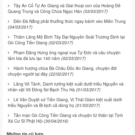
Tây An Cổ Tự An Giang và Giai thoại con của Hoàng Đế
Quang Trung và Công Chúa Ngọc Hân
(03/03/2017)
Đến Đà Nẵng phải thưởng thức ngay bánh xèo Miền Trung
(04/03/2017)
Thăm Lăng Mộ Bình Tây Đại Nguyên Soái Trương Định tại
Gò Công Tiền Giang
(02/03/2017)
Phạm Đăng Hưng ông ngoại vua Tự Đức và câu chuyện
tấm bia đá lưu lạc 140 năm
(02/03/2017)
Hành hương chùa Bà Châu Đốc An Giang, chuyện đời
chuyện người tại đây
(22/02/2017)
Lăng Võ Tánh, Danh tướng kiệt xuất dưới triều Nguyễn và
nhân vật Võ Đông Sơ Bạch Thu Hà
(01/03/2017)
Lê Văn Duyệt xứ Tiền Giang, Vị Thái Giám kiệt xuất dưới
triều Nguyễn và Bi kịch cả dòng họ
(01/03/2017)
Tản mạn Gò Công Tiền Giang và chuyện từ thiện tại Tịnh
Xá Cư Sĩ Phật Hội
(30/04/2016)
Những tin cũ hơn