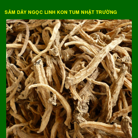
SÂM DÂY NGỌC LINH KON TUM NHẬT TRƯỜNG