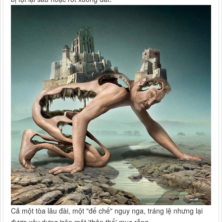
Cả một tòa lâu đài, một "đế chế" nguy nga, tráng lệ nhưng lại