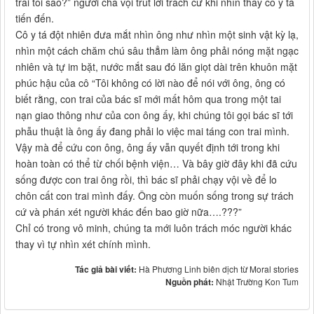
trai tôi sao?” người cha vội trút lời trách cứ khi nhìn thấy cô y tá
tiến đến.
Cô y tá đột nhiên đưa mắt nhìn ông như nhìn một sinh vật kỳ lạ,
nhìn một cách chăm chú sâu thẳm làm ông phải nóng mặt ngạc
nhiên và tự im bặt, nước mắt sau đó lăn giọt dài trên khuôn mặt
phúc hậu của cô “Tôi không có lời nào để nói với ông, ông có
biết rằng, con trai của bác sĩ mới mất hôm qua trong một tai
nạn giao thông như của con ông ấy, khi chúng tôi gọi bác sĩ tới
phẫu thuật là ông ấy đang phải lo việc mai táng con trai mình.
Vậy mà để cứu con ông, ông ấy vẫn quyết định tới trong khi
hoàn toàn có thể từ chối bệnh viện… Và bây giờ đây khi đã cứu
sống được con trai ông rồi, thì bác sĩ phải chạy vội về để lo
chôn cất con trai mình đấy. Ông còn muốn sống trong sự trách
cứ và phán xét người khác đến bao giờ nữa….???”
Chỉ có trong vô minh, chúng ta mới luôn trách móc người khác
thay vì tự nhìn xét chính mình.
Tác giả bài viết:
Hà Phương Linh biên dịch từ Moral stories
Nguồn phát:
Nhật Trường Kon Tum