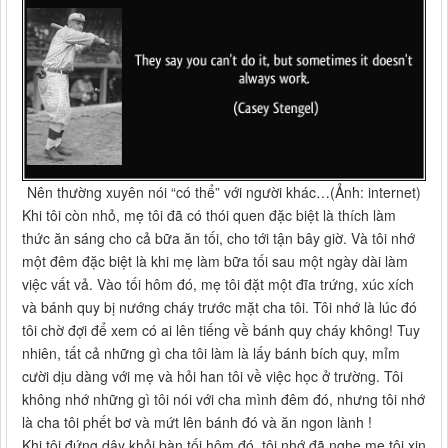
Nên thường xuyên nói “có thể” với người khác…(Ảnh: internet)
Khi tôi còn nhỏ, mẹ tôi đã có thói quen đặc biệt là thích làm
thức ăn sáng cho cả bữa ăn tối, cho tới tận bây giờ. Và tôi nhớ
một đêm đặc biệt là khi mẹ làm bữa tối sau một ngày dài làm
việc vất vả. Vào tối hôm đó, mẹ tôi đặt một đĩa trứng, xúc xích
và bánh quy bị nướng cháy trước mặt cha tôi. Tôi nhớ là lúc đó
tôi chờ đợi để xem có ai lên tiếng về bánh quy cháy không! Tuy
nhiên, tất cả những gì cha tôi làm là lấy bánh bích quy, mỉm
cười dịu dàng với mẹ và hỏi han tôi về việc học ở trường. Tôi
không nhớ những gì tôi nói với cha mình đêm đó, nhưng tôi nhớ
là cha tôi phết bơ và mứt lên bánh đó và ăn ngon lành !
Khi tôi đứng dậy khỏi bàn tối hôm đó, tôi nhớ đã nghe mẹ tôi xin