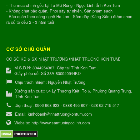
- Thu mua chính gốc tại Tu Mơ Rông - Ngọc Linh tỉnh Kon Tum
- Không chất bảo quản, Phơi sấy tự nhiên, Sản phẩm sạch
- Bảo quản theo công nghệ Hà Lan - Sâm dây (Đảng Sâm) được chọn
ra củ to đều 2 - 3 năm tuổi
CƠ SỞ CHỦ QUẢN
(
)
CƠ SỞ KD & SX NHẬT TRƯỜNG
NHAT TRUONG KON TUM
M.S.D.N: 8344254367, Cấp tại Tỉnh Kon Tum.
Giấy phép số: Số 38A.8009409/HKD
Chịu trách nhiệm:
Nguyễn Nhật Trường
Xưởng sản xuất:
34 Lý Thường Kiệt, Tổ 6, Phường Quang Trung,
Tỉnh Kon Tum
Điện thoại:
0906 968 923 - 0888 495 607 - 028 62 715 517
Email:
kinhdoanh@nhattruongkontum.com
Website:
http://www.samtuoingoclinh.com