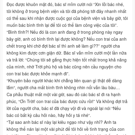
Đọc được khuôn mặt đó, bác sĩ mỉm cười nói “Xin lỗi bác nhé,
tôi không ở trong bệnh viện và tôi đã phóng tới đây nhanh nhất
có thể sau khi nhận được cuộc gọi của bệnh viện và bây giờ, tôi
muốn bác bình tĩnh lại để tôi có thể làm công việc của tôi”.
“Bình tĩnh?! Nếu đó là con anh đang ở trong phòng này ngay
bây giờ, anh có bình tĩnh lại được không? Nếu con trai của anh
chết trong khi chờ đợi bác sĩ thì anh sẽ làm gì??” người cha
không kìm được cơn giận dữ. Bác sĩ vẫn mỉm cười một lần nữa
và trả lời: “Chúng tôi sẽ gắng thực hiện tốt nhất trong khả năng
của mình, nhờ Trời phù hộ và bác cũng nên cầu nguyện cho
con trai bác được khỏe mạnh đi”.
“Khuyên bảo người khác khi chẳng liên quan gì thật dễ dàng
lắm“, người cha mất bình tĩnh không nhin nổi vẫn làu bàu…
Ca phẫu thuật mất một vài giờ, sau đó các bác sĩ đi ra hạnh
phúc, “Ơn Trời! con trai của bác được cứu rồi!” Và không đợi trả
lời của người cha, bác sĩ đã chạy vội đi và ngoái lại nói “Nếu
bác có bất kỳ câu hỏi nào, hãy hỏi y tá nhé“.
“Tại sao anh bác sĩ này lại kiêu ngạo như vậy nhỉ? Anh ta
không thể nán lại một vài phút để tôi hỏi về tình trạng của con