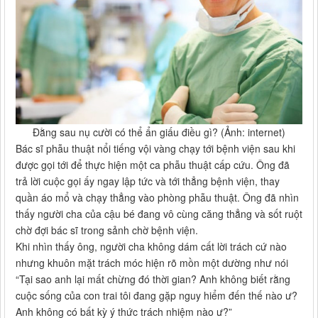
Đằng sau nụ cười có thể ẩn giấu điều gì? (Ảnh: internet)
Bác sĩ phẫu thuật nổi tiếng vội vàng chạy tới bệnh viện sau khi
được gọi tới để thực hiện một ca phẫu thuật cấp cứu. Ông đã
trả lời cuộc gọi ấy ngay lập tức và tới thẳng bệnh viện, thay
quần áo mổ và chạy thẳng vào phòng phẫu thuật. Ông đã nhìn
thấy người cha của cậu bé đang vô cùng căng thẳng và sốt ruột
chờ đợi bác sĩ trong sảnh chờ bệnh viện.
Khi nhìn thấy ông, người cha không dám cất lời trách cứ nào
nhưng khuôn mặt trách móc hiện rõ mồn một dường như nói
“Tại sao anh lại mất chừng đó thời gian? Anh không biết rằng
cuộc sống của con trai tôi đang gặp nguy hiểm đến thế nào ư?
Anh không có bất kỳ ý thức trách nhiệm nào ư?”