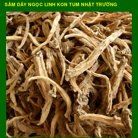
SÂM DÂY NGỌC LINH KON TUM NHẬT TRƯỜNG