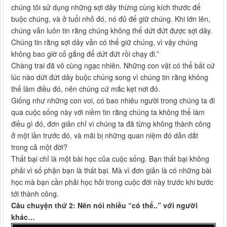
chúng tôi sử dụng những sợi dây thừng cùng kích thước để
buộc chúng, và ở tuổi nhỏ đó, nó đủ để giữ chúng. Khi lớn lên,
chúng vẫn luôn tin rằng chúng không thể dứt đứt được sợi dây.
Chúng tin rằng sợi dây vẫn có thể giữ chúng, vì vậy chúng
không bao giờ cố gắng để dứt đứt rồi chạy đi.”
Chàng trai đã vô cùng ngạc nhiên. Những con vật có thể bất cứ
lúc nào dứt đứt dây buộc chúng song vì chúng tin rằng không
thể làm điều đó, nên chúng cứ mắc kẹt nơi đó.
Giống như những con voi, có bao nhiêu người trong chúng ta đi
qua cuộc sống này với niềm tin rằng chúng ta không thể làm
điều gì đó, đơn giản chỉ vì chúng ta đã từng không thành công
ở một lần trước đó, và mãi bị những quan niệm đó dẫn dắt
trong cả một đời?
Thất bại chỉ là một bài học của cuộc sống. Bạn thất bại không
phải vì số phận bạn là thất bại. Mà vì đơn giản là có những bài
học mà bạn cần phải học hỏi trong cuộc đời này trước khi bước
tới thành công.
Câu chuyện thứ 2: Nên nói nhiều “có thể..” với người
khác…