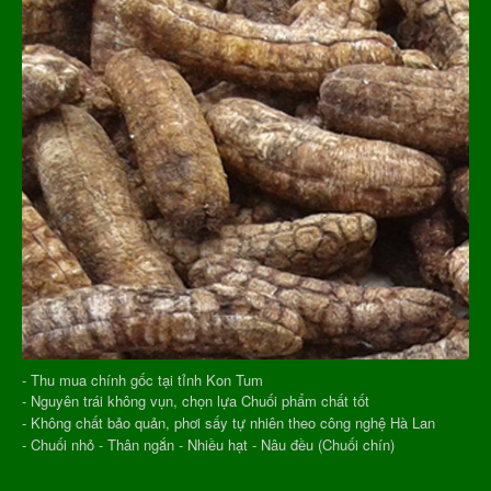
- Thu mua chính gốc tại tỉnh Kon Tum
- Nguyên trái không vụn, chọn lựa Chuối phẩm chất tốt
- Không chất bảo quản, phơi sấy tự nhiên theo công nghệ Hà Lan
- Chuối nhỏ - Thân ngắn - Nhiều hạt - Nâu đều (Chuối chín)