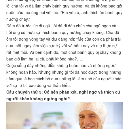
lỗi cha tôi vì đã làm cháy bánh quy nướng. Và tôi không bao giờ
quên câu mà ông nói với mẹ: “Em yêu à, anh thích ăn bánh quy
nướng cháy.”
Đêm đó trước lúc đi ngủ, tôi đã đi đến chúc cha ngủ ngon và
hỏi ông có thực sự thích bánh quy nướng cháy không. Cha đã
ôm tôi trong vòng tay và dịu dàng nói: “Mẹ của con đã phải trải
qua một ngày làm việc cực kỳ vất vả hôm nay và mẹ thực sự
rất mệt mỏi. Và bên cạnh đó, một chút bánh quy bị cháy không
bao giờ làm hại ai cả, phải không nào?….”
Cuộc sống đầy những điều không hoàn hảo và những người
không hoàn hảo. Nhưng những gì tôi đã học được trong những
năm qua là học cách bỏ qua những lỗi lầm nhỏ của người khác
với sự từ bi, bao dung và thấu hiểu.
Câu chuyện thứ 3: Có nên phán xét, nghi ngờ và trách cứ
người khác không ngưng nghỉ?