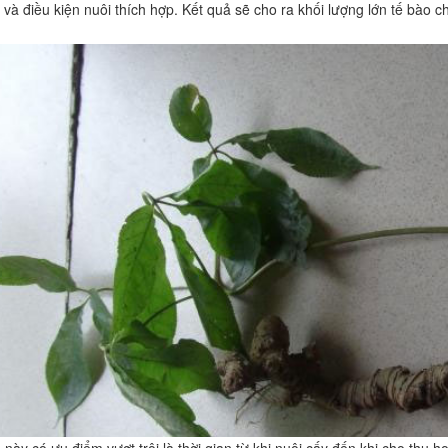
 và điều kiện nuôi thích hợp. Kết quả sẽ cho ra khối lượng lớn tế bào
này có ưu điểm vượt trội là thời gian từ khi nuôi cấy đến khi cho thu h