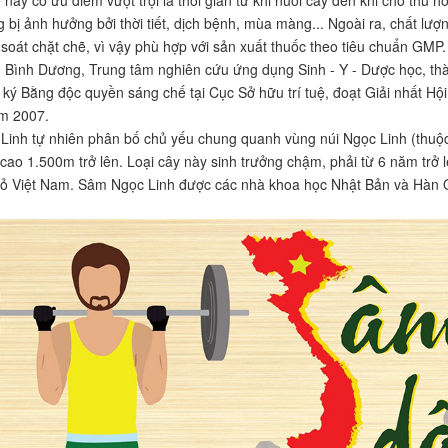
 bị ảnh hưởng bởi thời tiết, dịch bệnh, mùa màng... Ngoài ra, chất lượn
soát chặt chẽ, vì vậy phù hợp với sản xuất thuốc theo tiêu chuẩn GMP.
 Bình Dương, Trung tâm nghiên cứu ứng dụng Sinh - Y - Dược học, thà
ký Bằng độc quyền sáng chế tại Cục Sở hữu trí tuệ, đoạt Giải nhất Hội
m 2007.
inh tự nhiên phân bố chủ yếu chung quanh vùng núi Ngọc Linh (thu
cao 1.500m trở lên. Loại cây này sinh trưởng chậm, phải từ 6 năm trở 
ỏ Việt Nam. Sâm Ngọc Linh được các nhà khoa học Nhật Bản và Hàn Q