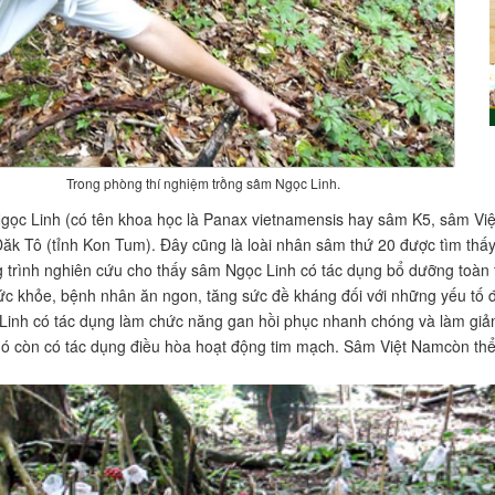
Trong phòng thí nghiệm trồng sâm Ngọc Linh.
ọc Linh (có tên khoa học là Panax vietnamensis hay sâm K5, sâm Vi
Đăk Tô (tỉnh Kon Tum). Đây cũng là loài nhân sâm thứ 20 được tìm thấy 
 trình nghiên cứu cho thấy sâm Ngọc Linh có tác dụng bổ dưỡng toàn 
ức khỏe, bệnh nhân ăn ngon, tăng sức đề kháng đối với những yếu tố độ
inh có tác dụng làm chức năng gan hồi phục nhanh chóng và làm giả
nó còn có tác dụng điều hòa hoạt động tim mạch. Sâm Việt Namcòn th