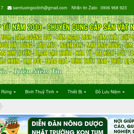
17
samtuoingoclinh@gmail.com
Nhắn tin Zalo: 0906 968 923
ín - Triệu Niềm Tin
n Rừng
Bình Thuỷ Tinh
Thiết Bị
Đồ Lưu Niệm