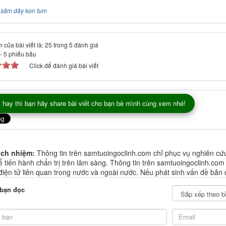
:
sâm dây kon tum
 của bài viết là: 25 trong 5 đánh giá
-
5
phiếu bầu
Click để đánh giá bài viết
 hay thì bạn hãy share bài viết cho bạn bè mình cùng xem nhé!
ách nhiệm:
Thông tin trên samtuoingoclinh.com chỉ phục vụ nghiên cứ
 tiến hành chẩn trị trên lâm sàng. Thông tin trên samtuoingoclinh.com
 điện tử liên quan trong nước và ngoài nước. Nếu phát sinh vấn đề bản 
 bạn đọc