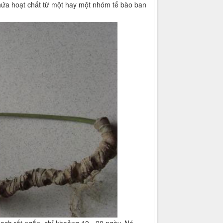
 chứa hoạt chất từ một hay một nhóm tế bào ban
oạch rất ngắn, chỉ khoảng 10 - 20 ngày. Nó