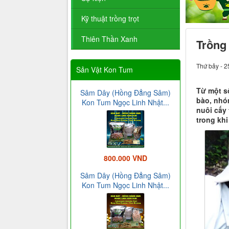
Kỹ thuật trồng trọt
Thiên Thần Xanh
Trồng 
Thứ bảy - 2
Sản Vật Kon Tum
Từ một s
Sâm Dây (Hồng Đẳng Sâm)
bào, nhó
Kon Tum Ngọc Linh Nhật...
nuôi cấy 
trong kh
800.000 VND
Sâm Dây (Hồng Đẳng Sâm)
Kon Tum Ngọc Linh Nhật...