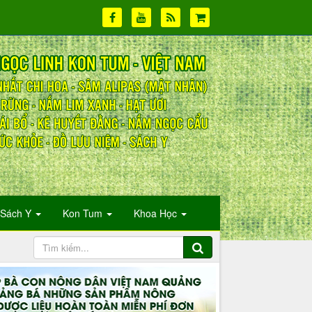
Sách Y
Kon Tum
Khoa Học