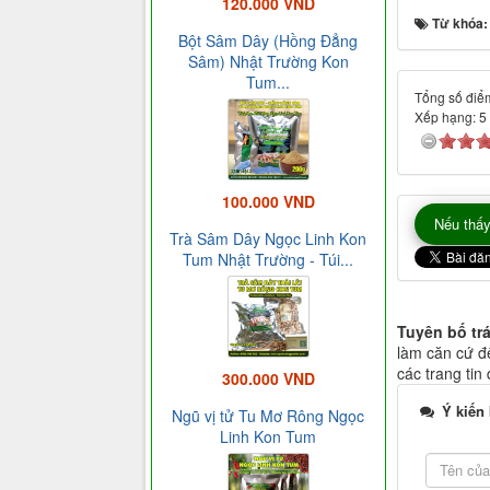
120.000 VND
Từ khóa
Bột Sâm Dây (Hồng Đẳng
Sâm) Nhật Trường Kon
Tum...
Tổng số điểm
Xếp hạng:
5
100.000 VND
Nếu thấy
Trà Sâm Dây Ngọc Linh Kon
Tum Nhật Trường - Túi...
Tuyên bố tr
làm căn cứ để
các trang tin
300.000 VND
Ý kiến
Ngũ vị tử Tu Mơ Rông Ngọc
Linh Kon Tum