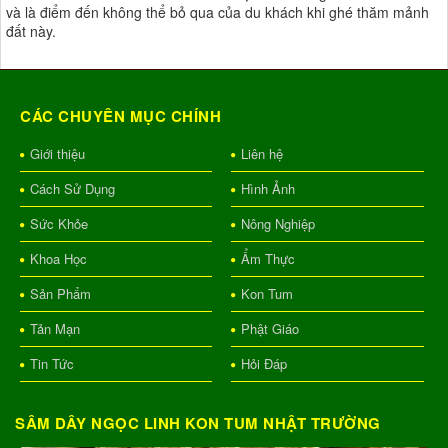
và là điểm đến không thể bỏ qua của du khách khi ghé thăm mảnh
đất này.
CÁC CHUYÊN MỤC CHÍNH
Giới thiệu
Liên hệ
Cách Sử Dụng
Hình Ảnh
Sức Khỏe
Nông Nghiệp
Khoa Học
Ẩm Thực
Sản Phẩm
Kon Tum
Tản Mạn
Phật Giáo
Tin Tức
Hỏi Đáp
SÂM DÂY NGỌC LINH KON TUM NHẬT TRƯỜNG