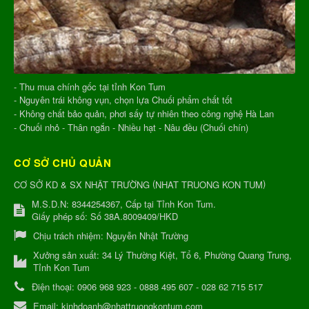
- Thu mua chính gốc tại tỉnh Kon Tum
- Nguyên trái không vụn, chọn lựa Chuối phẩm chất tốt
- Không chất bảo quản, phơi sấy tự nhiên theo công nghệ Hà Lan
- Chuối nhỏ - Thân ngắn - Nhiều hạt - Nâu đều (Chuối chín)
CƠ SỞ CHỦ QUẢN
(
)
CƠ SỞ KD & SX NHẬT TRƯỜNG
NHAT TRUONG KON TUM
M.S.D.N: 8344254367, Cấp tại Tỉnh Kon Tum.
Giấy phép số: Số 38A.8009409/HKD
Chịu trách nhiệm:
Nguyễn Nhật Trường
Xưởng sản xuất:
34 Lý Thường Kiệt, Tổ 6, Phường Quang Trung,
Tỉnh Kon Tum
Điện thoại:
0906 968 923 - 0888 495 607 - 028 62 715 517
Email:
kinhdoanh@nhattruongkontum.com