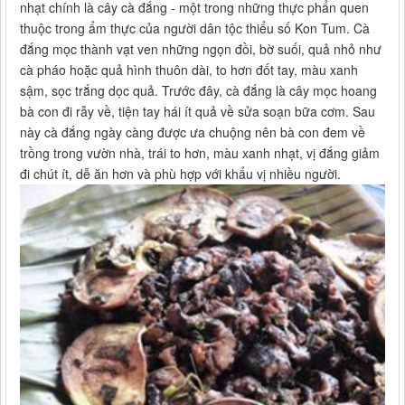
nhạt chính là cây cà đắng - một trong những thực phẩn quen
thuộc trong ẩm thực của người dân tộc thiểu số Kon Tum. Cà
đắng mọc thành vạt ven những ngọn đồi, bờ suối, quả nhỏ như
cà pháo hoặc quả hình thuôn dài, to hơn đốt tay, màu xanh
sậm, sọc trắng dọc quả. Trước đây, cà đắng là cây mọc hoang
bà con đi rẫy về, tiện tay hái ít quả về sửa soạn bữa cơm. Sau
này cà đắng ngày càng được ưa chuộng nên bà con đem về
trồng trong vườn nhà, trái to hơn, màu xanh nhạt, vị đắng giảm
đi chút ít, dễ ăn hơn và phù hợp với khẩu vị nhiều người.