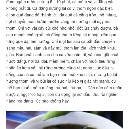
đem ngâm nước chừng 5 - 10 phút, cà mềm và vị đắng vẫn
không mất đi. Cà đắng nướng lại có vị thơm ngon đặc biệt,
chọn quả đang độ “bánh tẻ”, da quả cà căng tròn, mỡ màng,
hột chuyển màu hườm hườm vàng thì nướng mới dậy mùi
thơm. Chỉ với vài cây củi khô nho nhỏ, đốt lửa cháy đượm, bà
con nhanh chóng xắt cà đắng thành từng lát mỏng, xiên qua
từng que đặt lên nướng. Chỉ một lúc sau cà bắt đầu chuyển
sang màu nâu sậm và dậy mùi thơm lan tỏa, kích thích khứu
giác. Bạn phải canh sao cho cà vừa chín tới, vẫn còn giữ chút
nước đắng, hơi dai dai, mềm mềm, chấm với muối tiêu rừng
hoặc ăn kèm với thịt rừng nướng cũng rất ngon. Lúc đầu, vị
đắng của cà có thể làm bạn nhăn mặt khó chịu, nhưng bù lại
hương thơm, và vị bùi lại có sức níu kéo vị giác rất mạnh, cứ
thế bạn muốn nếm miếng thứ hai, thứ ba,… Dần dần cảm nhận
được vị ngọt “có hậu”, còn dư đọng lại nơi đầu lưỡi, rồi nghiền
nặng “cà đắng” lúc nào không hay.