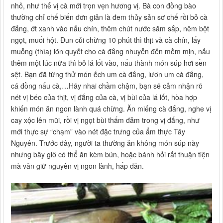
nhỏ, như thế vị cà mới trọn vẹn hương vị. Bà con đồng bào
thường chỉ chế biến đơn giản là đem thủy sản sơ chế rồi bỏ cà
đắng, ớt xanh vào nấu chín, thêm chút nước săm sắp, nêm bột
ngọt, muối hột. Đun củi chừng 10 phút thì thịt và cà chín, lấy
muỗng (thìa) lớn quyết cho cà đắng nhuyễn đến mềm mịn, nấu
thêm một lúc nữa thì bỏ lá lốt vào, nấu thành món súp hơi sền
sệt. Bạn đã từng thử món ếch um cà đắng, lươn um cà đắng,
cá đồng nấu cà,…Hãy nhai chầm chậm, bạn sẽ cảm nhận rõ
nét vị béo của thịt, vị đắng của cà, vị bùi của lá lốt, hòa hợp
khiến món ăn ngon lành quá chừng. Ăn miếng cà đắng, nghe vị
cay xộc lên mũi, rồi vị ngọt bùi thấm đẫm trong vị đắng, như
mới thực sự “chạm” vào nét đặc trưng của ẩm thực Tây
Nguyên. Trước đây, người ta thường ăn không món súp này
nhưng bây giờ có thể ăn kèm bún, hoặc bánh hỏi rất thuận tiện
mà vẫn giữ nguyên vị ngon lành, hấp dẫn.