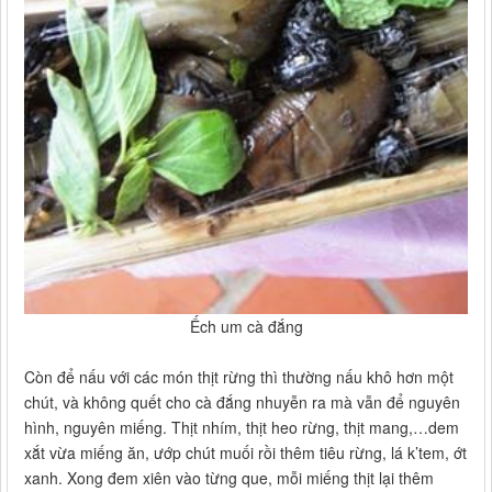
Ếch um cà đắng
Còn để nấu với các món thịt rừng thì thường nấu khô hơn một
chút, và không quết cho cà đắng nhuyễn ra mà vẫn để nguyên
hình, nguyên miếng. Thịt nhím, thịt heo rừng, thịt mang,…dem
xắt vừa miếng ăn, ướp chút muối rồi thêm tiêu rừng, lá k’tem, ớt
xanh. Xong đem xiên vào từng que, mỗi miếng thịt lại thêm