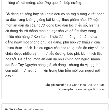
miếng cà xắt mỏng, xếp từng que lên bếp nướng.
Cà đắng ăn sống hay nấu chín đều có những hương vị rất ngon
và đặc trưng không giống bất kì loại thực phẩm nào. Từ một
món ăn dẫn dã của người đồng bào dân tộc thiểu số, hiện tại
cà đắng đã trở thành món ăn đặc sản và dễ tìm thấy trong
nhiều nhà hàng ở Kon Tum. Thực đơn những món ăn từ cà
đắng ngày một phong phú, đa dạng, phù hợp với khẩu vị của
nhiều thực khách. Nhiều người còn cho rằng món ăn này có thể
chữa được nhiều bệnh như tiểu đường, béo phì, kích thích tiêu
hóa tốt. Cà đắng, món ăn dân dã như chính con người mảnh
đất Bắc Tây Nguyên nắng gió, cà đắng - nhưng dư vị ngọt bùi
còn mãi, như nét hồn nhiên trong tâm hồn mỗi con người nơi
đây./.
Tác giả bài viết:
Hà Oanh theo Báo Kon Tum
Nguồn phát:
samtuoingoclinh.com
Từ khóa:
sâm dây kon tum