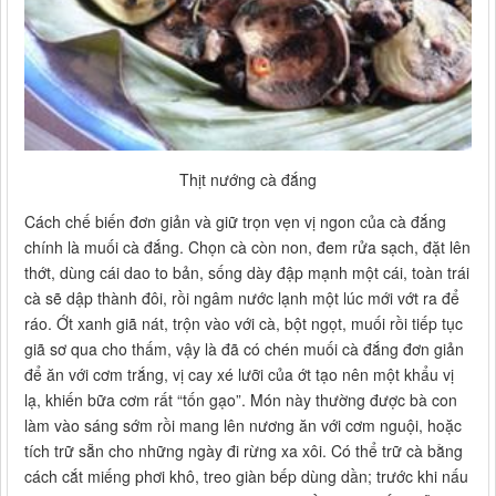
Thịt nướng cà đắng
Cách chế biến đơn giản và giữ trọn vẹn vị ngon của cà đắng
chính là muối cà đắng. Chọn cà còn non, đem rửa sạch, đặt lên
thớt, dùng cái dao to bản, sống dày đập mạnh một cái, toàn trái
cà sẽ dập thành đôi, rồi ngâm nước lạnh một lúc mới vớt ra để
ráo. Ớt xanh giã nát, trộn vào với cà, bột ngọt, muối rồi tiếp tục
giã sơ qua cho thấm, vậy là đã có chén muối cà đắng đơn giản
để ăn với cơm trắng, vị cay xé lưỡi của ớt tạo nên một khẩu vị
lạ, khiến bữa cơm rất “tốn gạo”. Món này thường được bà con
làm vào sáng sớm rồi mang lên nương ăn với cơm nguội, hoặc
tích trữ sẵn cho những ngày đi rừng xa xôi. Có thể trữ cà bằng
cách cắt miếng phơi khô, treo giàn bếp dùng dần; trước khi nấu