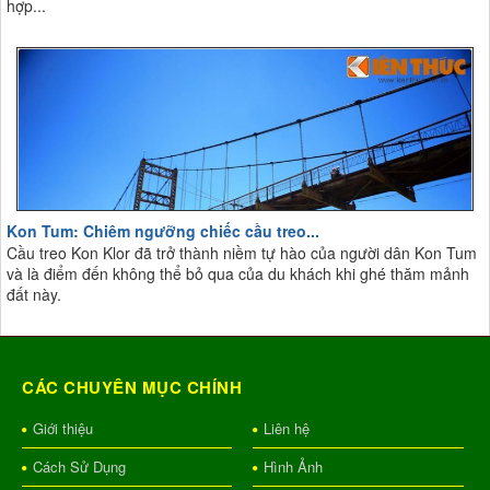
hợp...
Kon Tum: Chiêm ngưỡng chiếc cầu treo...
Cầu treo Kon Klor đã trở thành niềm tự hào của người dân Kon Tum
và là điểm đến không thể bỏ qua của du khách khi ghé thăm mảnh
đất này.
CÁC CHUYÊN MỤC CHÍNH
Giới thiệu
Liên hệ
Cách Sử Dụng
Hình Ảnh