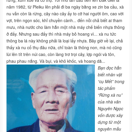
năm 1982, từ Pleiku lên phải đi ba ngày bằng xe zin ba cầu, xà
nu vẫn còn là rừng, cây nào cây ấy to cỡ hai người ôm, cao vời
vợi, trên ngọn sóc, khỉ chuyền cành... đến nỗi chả biết ai tham
mưu, nhà nước cho làm hẳn một nhà máy chế biến nhựa thông
ở đấy. Nhưng sau đấy thì nhà máy bỏ hoang vì... xà nu tức
thông ba lá này không phải là loại lấy nhựa. Bây giờ về lại, chả
thấy xà nu cổ thụ đâu nữa, chỉ toàn là thông non, mà nó cũng
lùi lên tít trên núi cao, còn làng trơ trọi cây, lợp ngói và tôn,
phau phau nắng. Và bụi, và khô khốc, và hoang dã...
Bạn đọc hẳn
biết nhân vật
“cụ Mết” trong
tác phẩm
“Rừng xà nu”
của nhà văn
Nguyên Ngọc
vốn được xây
dựng từ một
nguyên mẫu