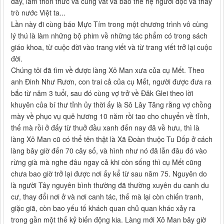
đấy, làm thổn thức và cũng vất vả bao thế hệ người đọc và thầy
trò nước Việt ta...
Lần này đi cùng báo Mực Tím trong một chương trình vô cùng
lý thú là làm những bộ phim về những tác phẩm có trong sách
giáo khoa, từ cuộc đời vào trang viết và từ trang viết trở lại cuộc
đời.
Chúng tôi đã tìm về được làng Xô Man xưa của cụ Mết. Theo
anh Đinh Như Rươn, con trai cả của cụ Mết, người được đưa ra
bắc từ năm 3 tuổi, sau đó cùng vợ trở về Đăk Glei theo lời
khuyên của bí thư tỉnh ủy thời ấy là Sô Lây Tăng rằng vợ chồng
mày về phục vụ quê hương 10 năm rồi tao cho chuyển về tỉnh,
thế mà rồi ở đấy từ thuở đầu xanh đến nay đã về hưu, thì là
làng Xô Man cũ có thể tên thật là Xã Đoàn thuộc Tu Dốp ở cách
làng bây giờ đến 70 cây số, và hình như nó đã lẫn đâu đó vào
rừng già mà nghe đâu ngay cả khi còn sống thì cụ Mết cũng
chưa bao giờ trở lại được nơi ấy kể từ sau năm 75. Nguyên do
là người Tây nguyên bình thường đã thường xuyên du canh du
cư, thay đổi nơi ở và nơi canh tác, thế mà lại còn chiến tranh,
giặc giã, còn bao yếu tố khách quan chủ quan khác xảy ra
trong gần một thế kỷ biến động kia. Làng mới Xô Man bây giờ