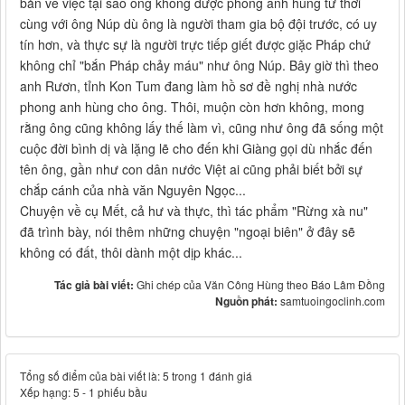
bản về việc tại sao ông không được phong anh hùng từ thời
cùng với ông Núp dù ông là người tham gia bộ đội trước, có uy
tín hơn, và thực sự là người trực tiếp giết được giặc Pháp chứ
không chỉ "bắn Pháp chảy máu" như ông Núp. Bây giờ thì theo
anh Rươn, tỉnh Kon Tum đang làm hồ sơ đề nghị nhà nước
phong anh hùng cho ông. Thôi, muộn còn hơn không, mong
rằng ông cũng không lấy thế làm vì, cũng như ông đã sống một
cuộc đời bình dị và lặng lẽ cho đến khi Giàng gọi dù nhắc đến
tên ông, gần như con dân nước Việt ai cũng phải biết bởi sự
chắp cánh của nhà văn Nguyên Ngọc...
Chuyện về cụ Mết, cả hư và thực, thì tác phẩm "Rừng xà nu"
đã trình bày, nói thêm những chuyện "ngoại biên" ở đây sẽ
không có đất, thôi dành một dịp khác...
Tác giả bài viết:
Ghi chép của Văn Công Hùng theo Báo Lâm Đồng
Nguồn phát:
samtuoingoclinh.com
Tổng số điểm của bài viết là: 5 trong 1 đánh giá
Xếp hạng:
5
-
1
phiếu bầu