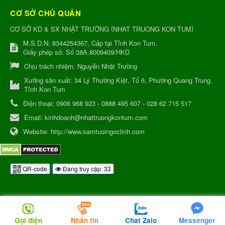
CƠ SỞ CHỦ QUẢN
(
)
CƠ SỞ KD & SX NHẬT TRƯỜNG
NHAT TRUONG KON TUM
M.S.D.N: 8344254367, Cấp tại Tỉnh Kon Tum.
Giấy phép số: Số 38A.8009409/HKD
Chịu trách nhiệm:
Nguyễn Nhật Trường
Xưởng sản xuất:
34 Lý Thường Kiệt, Tổ 6, Phường Quang Trung,
Tỉnh Kon Tum
Điện thoại:
0906 968 923 - 0888 495 607 - 028 62 715 517
Email:
kinhdoanh@nhattruongkontum.com
Website:
http://www.samtuoingoclinh.com
QR-code
Đang truy cập: 33
Gọi điện
Nhắn tin
Chat Zalo
Messenger