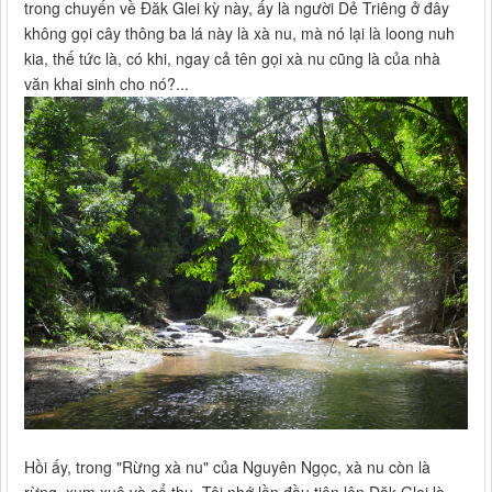
trong chuyến về Đăk Glei kỳ này, ấy là người Dẻ Triêng ở đây
không gọi cây thông ba lá này là xà nu, mà nó lại là loong nuh
kia, thế tức là, có khi, ngay cả tên gọi xà nu cũng là của nhà
văn khai sinh cho nó?...
Hồi ấy, trong "Rừng xà nu" của Nguyên Ngọc, xà nu còn là
rừng, xum xuê và cổ thụ. Tôi nhớ lần đầu tiên lên Đăk Glei là