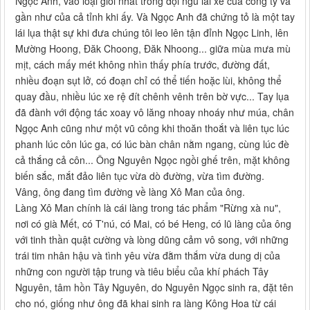
Ngọc Anh, vào loại giỏi nhất trong đội ngũ lái xe của công ty và
gần như của cả tỉnh khi ấy. Và Ngọc Anh đã chứng tỏ là một tay
lái lụa thật sự khi đưa chúng tôi leo lên tận đỉnh Ngọc Linh, lên
Mường Hoong, Đăk Choong, Đăk Nhoong... giữa mùa mưa mù
mịt, cách mấy mét không nhìn thấy phía trước, đường đất,
nhiều đoạn sụt lở, có đoạn chỉ có thể tiến hoặc lùi, không thể
quay đầu, nhiều lúc xe rệ đít chênh vênh trên bờ vực... Tay lụa
đã đành với động tác xoay vô lăng nhoay nhoáy như múa, chân
Ngọc Anh cũng như một vũ công khi thoăn thoắt và liên tục lúc
phanh lúc côn lúc ga, có lúc bàn chân nằm ngang, cùng lúc đè
cả thắng cả côn... Ông Nguyên Ngọc ngồi ghế trên, mặt không
biến sắc, mắt đảo liên tục vừa dò đường, vừa tìm đường.
Vâng, ông đang tìm đường về làng Xô Man của ông.
Làng Xô Man chính là cái làng trong tác phẩm "Rừng xà nu",
nơi có già Mết, có T'nú, có Mai, có bé Heng, có lũ làng của ông
với tinh thần quật cường và lòng dũng cảm vô song, với những
trái tim nhân hậu và tình yêu vừa đằm thắm vừa dung dị của
những con người tập trung và tiêu biểu của khí phách Tây
Nguyên, tâm hồn Tây Nguyên, do Nguyên Ngọc sinh ra, đặt tên
cho nó, giống như ông đã khai sinh ra làng Kông Hoa từ cái