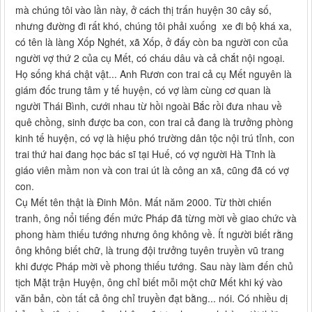
mà chúng tôi vào lần này, ở cách thị trấn huyện 30 cây số,
nhưng đường đi rất khó, chúng tôi phải xuống xe đi bộ khá xa,
có tên là làng Xốp Nghét, xã Xốp, ở đấy còn ba người con của
người vợ thứ 2 của cụ Mết, có cháu dâu và cả chắt nội ngoại.
Họ sống khá chật vật... Anh Rươn con trai cả cụ Mết nguyên là
giám đốc trung tâm y tế huyện, có vợ làm cùng cơ quan là
người Thái Bình, cưới nhau từ hồi ngoài Bắc rồi đưa nhau về
quê chồng, sinh được ba con, con trai cả đang là trưởng phòng
kinh tế huyện, có vợ là hiệu phó trường dân tộc nội trú tỉnh, con
trai thứ hai đang học bác sĩ tại Huế, có vợ người Hà Tĩnh là
giáo viên mầm non và con trai út là công an xã, cũng đã có vợ
con.
Cụ Mết tên thật là Đinh Môn. Mất năm 2000. Từ thời chiến
tranh, ông nổi tiếng đến mức Pháp đã từng mời về giao chức và
phong hàm thiếu tướng nhưng ông không về. Ít người biết rằng
ông không biết chữ, là trung đội trưởng tuyên truyền vũ trang
khi được Pháp mời về phong thiếu tướng. Sau này làm đến chủ
tịch Mặt trận Huyện, ông chỉ biết mỗi một chữ Mết khi ký vào
văn bản, còn tất cả ông chỉ truyền đạt bằng... nói. Có nhiều dị