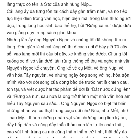
làng thực có tên là S'tơ của anh hùng Núp...
Cái làng ấy đã từng tồn tại cách đây gần trăm năm, và nó tiếp
tục hiện diện trong văn học, hiện diện mãi trong tâm thức người
đọc, trong lòng học sinh bao thế hệ, bởi "Rừng xà nu" được đưa
vào giảng dạy trong sách giáo khoa.
Nhưng lần ấy ông Nguyên Ngọc và chúng tôi đã không tìm ra
làng. Đơn giản là vì cái làng cũ thì ở cách nơi ở bây giờ 70 cây
số, vào làng mới thì cầu bị gãy, xe không vào được. Chúng tôi
xuống xe đi vơ vẩn dưới tán rừng thông cổ thụ và nghe nhà văn
Nguyên Ngọc kể chuyện. Ông kể về cụ Mết, về ông Núp, về
văn hóa Tây nguyên, về những ngày ông sống với họ, hòa trộn
mình vào với đời sống của đồng bào để trước hết là chiến đấu,
tồn tại, và viết được hai tác phẩm để đời là "Đất nước đứng lên"
và "Rừng xà nu", sau nữa là ông trở thành một nhà văn hóa am
hiểu Tây Nguyên sâu sắc... Ông Nguyên Ngọc có biệt tài biến
những nhân vật có thật trong cuộc đời như Núp, như Mết, như
Thào Mỷ... thành những nhân vật văn chương lung linh kỳ ảo,
đầy hấp dẫn và cũng đầy thắc thỏm xen lẫn tự tin chân thật,
cao vút tính tráng ca mà cũng thăm thẳm trữ tình, thật đấy ảo