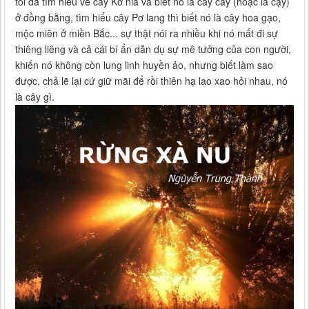
tôi đã tìm hiểu về cây Kơ nia và biết nó là cây cầy (hoặc là cậy)
ở đồng bằng, tìm hiểu cây Pơ lang thì biết nó là cây hoa gạo,
mộc miên ở miền Bắc... sự thật nói ra nhiều khi nó mất đi sự
thiêng liêng và cả cái bí ẩn dẫn dụ sự mê tưởng của con người,
khiến nó không còn lung linh huyền ảo, nhưng biết làm sao
được, chả lẽ lại cứ giữ mãi để rồi thiên hạ lao xao hỏi nhau, nó
là cây gì.