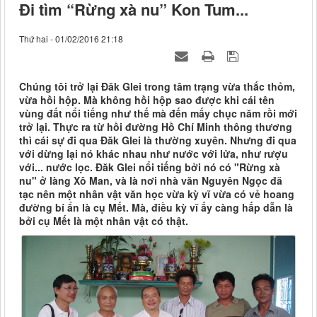
Đi tìm “Rừng xà nu” Kon Tum...
Thứ hai - 01/02/2016 21:18
Chúng tôi trở lại Đăk Glei trong tâm trạng vừa thắc thỏm,
vừa hồi hộp. Mà không hồi hộp sao được khi cái tên
vùng đất nổi tiếng như thế mà đến mấy chục năm rồi mới
trở lại. Thực ra từ hồi đường Hồ Chí Minh thông thương
thì cái sự đi qua Đăk Glei là thường xuyên. Nhưng đi qua
với dừng lại nó khác nhau như nước với lửa, như rượu
với... nước lọc. Đăk Glei nổi tiếng bởi nó có "Rừng xà
nu" ở làng Xô Man, và là nơi nhà văn Nguyên Ngọc đã
tạc nên một nhân vật văn học vừa kỳ vĩ vừa có vẻ hoang
đường bí ẩn là cụ Mết. Mà, điều kỳ vĩ ấy càng hấp dẫn là
bởi cụ Mết là một nhân vật có thật.