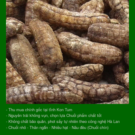
- Thu mua chính gốc tại tỉnh Kon Tum
- Nguyên trái không vụn, chọn lựa Chuối phẩm chất tốt
- Không chất bảo quản, phơi sấy tự nhiên theo công nghệ Hà Lan
- Chuối nhỏ - Thân ngắn - Nhiều hạt - Nâu đều (Chuối chín)