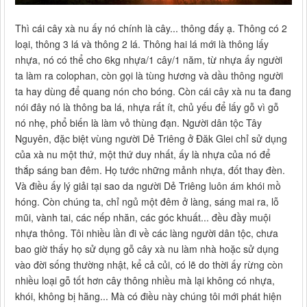
Thì cái cây xà nu ấy nó chính là cây... thông đấy ạ. Thông có 2
loại, thông 3 lá và thông 2 lá. Thông hai lá mới là thông lấy
nhựa, nó có thể cho 6kg nhựa/1 cây/1 năm, từ nhựa ấy người
ta làm ra colophan, còn gọi là tùng hương và dầu thông người
ta hay dùng để quang nón cho bóng. Còn cái cây xà nu ta đang
nói đây nó là thông ba lá, nhựa rất ít, chủ yếu để lấy gỗ vì gỗ
nó nhẹ, phổ biến là làm vỏ thùng đạn. Người dân tộc Tây
Nguyên, đặc biệt vùng người Dẻ Triêng ở Đăk Glei chỉ sử dụng
của xà nu một thứ, một thứ duy nhất, ấy là nhựa của nó để
thắp sáng ban đêm. Họ tước những mảnh nhựa, đốt thay đèn.
Và điều ấy lý giải tại sao da người Dẻ Triêng luôn ám khói mồ
hóng. Còn chúng ta, chỉ ngủ một đêm ở làng, sáng mai ra, lỗ
mũi, vành tai, các nếp nhăn, các góc khuất... đều đầy muội
nhựa thông. Tôi nhiều lần đi về các làng người dân tộc, chưa
bao giờ thấy họ sử dụng gỗ cây xà nu làm nhà hoặc sử dụng
vào đời sống thường nhật, kể cả củi, có lẽ do thời ấy rừng còn
nhiều loại gỗ tốt hơn cây thông nhiều mà lại không có nhựa,
khói, không bị hăng... Mà có điều này chúng tôi mới phát hiện