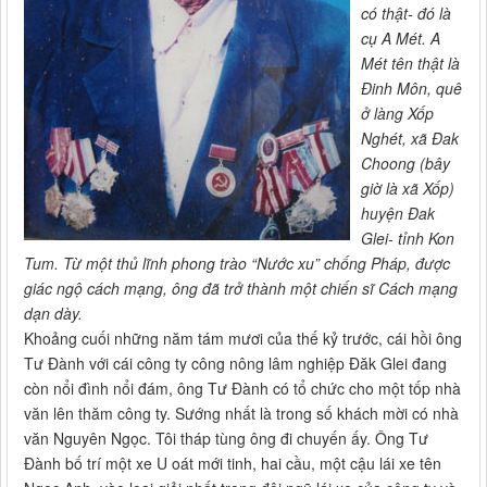
có thật- đó là
cụ A Mét. A
Mét tên thật là
Đinh Môn, quê
ở làng Xốp
Nghét, xã Đak
Choong (bây
giờ là xã Xốp)
huyện Đak
Glei- tỉnh Kon
Tum. Từ một thủ lĩnh phong trào “Nước xu” chống Pháp, được
giác ngộ cách mạng, ông đã trở thành một chiến sĩ Cách mạng
dạn dày.
Khoảng cuối những năm tám mươi của thế kỷ trước, cái hồi ông
Tư Đành với cái công ty công nông lâm nghiệp Đăk Glei đang
còn nổi đình nổi đám, ông Tư Đành có tổ chức cho một tốp nhà
văn lên thăm công ty. Sướng nhất là trong số khách mời có nhà
văn Nguyên Ngọc. Tôi tháp tùng ông đi chuyến ấy. Ông Tư
Đành bố trí một xe U oát mới tinh, hai cầu, một cậu lái xe tên