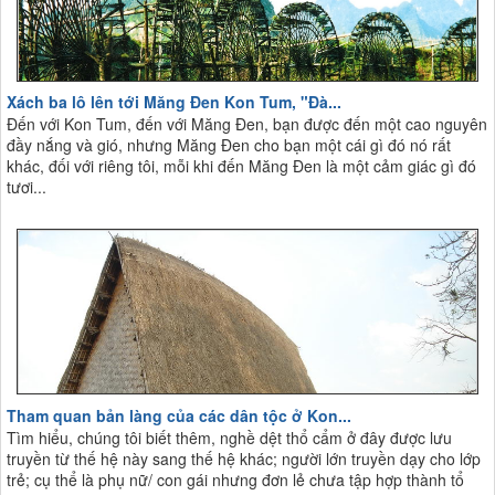
Xách ba lô lên tới Măng Đen Kon Tum, "Đà...
Đến với Kon Tum, đến với Măng Đen, bạn được đến một cao nguyên
đầy nắng và gió, nhưng Măng Đen cho bạn một cái gì đó nó rất
khác, đối với riêng tôi, mỗi khi đến Măng Đen là một cảm giác gì đó
tươi...
Tham quan bản làng của các dân tộc ở Kon...
Tìm hiểu, chúng tôi biết thêm, nghề dệt thổ cẩm ở đây được lưu
truyền từ thế hệ này sang thế hệ khác; người lớn truyền dạy cho lớp
trẻ; cụ thể là phụ nữ/ con gái nhưng đơn lẻ chưa tập hợp thành tổ