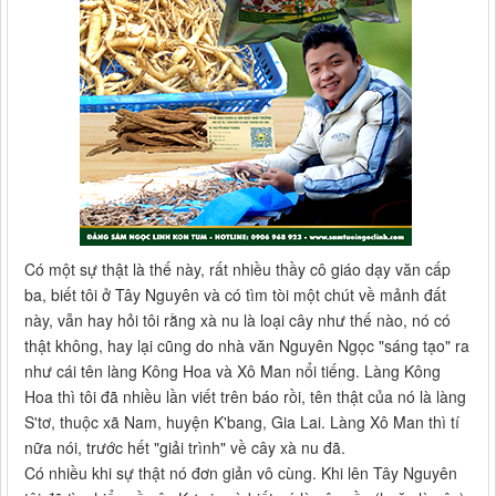
Có một sự thật là thế này, rất nhiều thầy cô giáo dạy văn cấp
ba, biết tôi ở Tây Nguyên và có tìm tòi một chút về mảnh đất
này, vẫn hay hỏi tôi rằng xà nu là loại cây như thế nào, nó có
thật không, hay lại cũng do nhà văn Nguyên Ngọc "sáng tạo" ra
như cái tên làng Kông Hoa và Xô Man nổi tiếng. Làng Kông
Hoa thì tôi đã nhiều lần viết trên báo rồi, tên thật của nó là làng
S'tơ, thuộc xã Nam, huyện K'bang, Gia Lai. Làng Xô Man thì tí
nữa nói, trước hết "giải trình" về cây xà nu đã.
Có nhiều khi sự thật nó đơn giản vô cùng. Khi lên Tây Nguyên