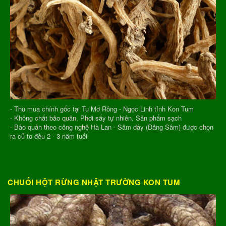
- Thu mua chính gốc tại Tu Mơ Rông - Ngọc Linh tỉnh Kon Tum
- Không chất bảo quản, Phơi sấy tự nhiên, Sản phẩm sạch
- Bảo quản theo công nghệ Hà Lan - Sâm dây (Đảng Sâm) được chọn
ra củ to đều 2 - 3 năm tuổi
CHUỐI HỘT RỪNG NHẬT TRƯỜNG KON TUM