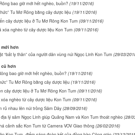
Rông bao giờ mới hết nghèo, buồn?
(19/11/2016)
thức” Tu Mơ Rông bằng cây dược liệu
(19/11/2016)
riển cây dược liệu ở Tu Mơ Rông Kon Tum
(09/11/2016)
á xóa nghèo từ cây dược liệu Kon Tum
(09/11/2016)
 mới hơn
ật “bất ly thân” của người dân vùng núi Ngọc Linh Kon Tum
(29/03/201
 cũ hơn
ông bao giờ mới hết nghèo, buồn?
(19/11/2016)
hức” Tu Mơ Rông bằng cây dược liệu
(19/11/2016)
iển cây dược liệu ở Tu Mơ Rông Kon Tum
(09/11/2016)
 xóa nghèo từ cây dược liệu Kon Tum
(09/11/2016)
 rủ nhau lên núi trồng Sâm Dây
(28/09/2016)
 địa lý sâm Ngọc Linh giúp Quảng Nam và Kon Tum thoát nghèo
(28/0
á cảnh sắc Kon Tum từ Camera VOV Giao thông
(26/02/2016)
ận Kon Tum- điểm sáng đoàn kết của đồng bào Công giáo
(23/12/201