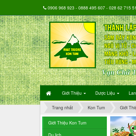
0906 968 923 - 0888 495 607 - 028 62 715 5
Vạn Chữ T
Giới Thiệu
Dược Liệu
La
Trang nhất
Kon Tum
Giới Th
Giới Thiệu Kon Tum
Du lịch