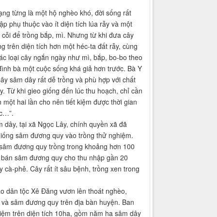
ạng từng là một hộ nghèo khó, đời sống rất
ập phụ thuộc vào ít diện tích lúa rẫy và một
 cỗi để trồng bắp, mì. Nhưng từ khi đưa cây
g trên diện tích hơn một héc-ta đất rẫy, cùng
c loại cây ngắn ngày như mì, bắp, bo-bo theo
ình bà một cuộc sống khá giả hơn trước. Bà Y
ây sâm dây rất dễ trồng và phù hợp với chất
y. Từ khi gieo giống đến lúc thu hoạch, chỉ cần
 một hai lần cho nên tiết kiệm được thời gian
ác…”.
 dây, tại xã Ngọc Lây, chính quyền xã đã
giống sâm đương quy vào trồng thử nghiệm.
g sâm đương quy trồng trong khoảng hơn 100
từ bán sâm đương quy cho thu nhập gần 20
 cà-phê. Cây rất ít sâu bệnh, trồng xen trong
o dân tộc Xê Đăng vươn lên thoát nghèo,
 và sâm đương quy trên địa bàn huyện. Ban
ghiệm trên diện tích 10ha, gồm năm ha sâm dây