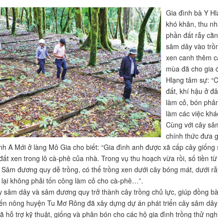
Gia đình bà Y Hl
khó khăn, thu nh
phần đất rẫy cằn
sâm dây vào trồn
xen canh thêm cá
mùa đã cho gia đ
Hlạng tâm sự: “C
đất, khí hậu ở đâ
làm cỏ, bón phân
làm các việc kh
Cùng với cây sâm
chính thức đưa 
nh A Mới ở làng Mô Gia cho biết: “Gia đình anh được xã cấp cây giốn
ất xen trong lô cà-phê của nhà. Trong vụ thu hoạch vừa rồi, số tiền 
. Sâm đương quy dễ trồng, có thể trồng xen dưới cây bóng mát, dưới rẫy
 lại không phải tốn công làm cỏ cho cà-phê…”.
 sâm dây và sâm đương quy trở thành cây trồng chủ lực, giúp đồng bà
n nông huyện Tu Mơ Rông đã xây dựng dự án phát triển cây sâm dây
ã hỗ trợ kỹ thuật, giống và phân bón cho các hộ gia đình trồng thử n