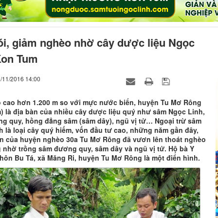
ói, giảm nghèo nhờ cây dược liệu Ngọc
Kon Tum
8/11/2016 14:00
 cao hơn 1.200 m so với mực nước biển, huyện Tu Mơ Rông
) là địa bàn của nhiều cây dược liệu quý như sâm Ngọc Linh,
g quy, hồng đẳng sâm (sâm dây), ngũ vị tử… Ngoại trừ sâm
 là loại cây quý hiếm, vốn đầu tư cao, những năm gần đây,
n của huyện nghèo 30a Tu Mơ Rông đã vươn lên thoát nghèo
 nhờ trồng sâm đương quy, sâm dây và ngũ vị tử. Hộ bà Y
thôn Bu Tá, xã Măng Ri, huyện Tu Mơ Rông là một điển hình.