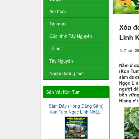
Ẩm thực
Tản mạn
Xóa đ
Linh 
Góc nhìn Tây Nguyên
Lễ hội
Thứ hai - 2
Tây Nguyên
Nằm ở độ
(Kon Tum
Người đương thời
sâm đươn
Ngọc Linh
người dâ
Sản Vật Kon Tum
bền vững
Hlạng ở 
Sâm Dây (Hồng Đẳng Sâm)
Kon Tum Ngọc Linh Nhật...