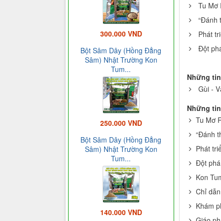
Tu Mơ 
“Đánh 
300.000 VND
Phát t
Đột ph
Bột Sâm Dây (Hồng Đẳng
Sâm) Nhật Trường Kon
Tum...
Những tin
Gùi - V
Những tin
Tu Mơ R
250.000 VND
“Đánh t
Bột Sâm Dây (Hồng Đẳng
Phát tr
Sâm) Nhật Trường Kon
Tum...
Đột phá
Kon Tum
Chỉ dẫn
Khám ph
140.000 VND
Giáo ph