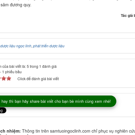
 sâm đương quy.
Tác giả 
:
dược liệu ngọc linh
,
phát triển dược liệu
 của bài viết là: 5 trong 1 đánh giá
-
1
phiếu bầu
Click để đánh giá bài viết
 hay thì bạn hãy share bài viết cho bạn bè mình cùng xem nhé!
ách nhiệm:
Thông tin trên samtuoingoclinh.com chỉ phục vụ nghiên cứ