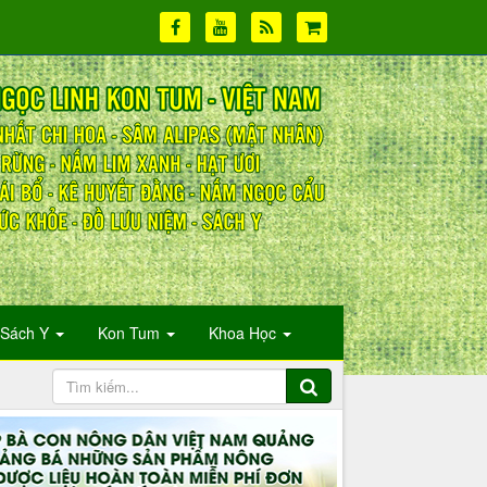
Sách Y
Kon Tum
Khoa Học