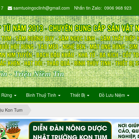
17
samtuoingoclinh@gmail.com
Nhắn tin Zalo: 0906 968 923
ín - Triệu Niềm Tin
n Rừng
Bình Thuỷ Tinh
Thiết Bị
Đồ Lưu Niệm
iệu Kon Tum