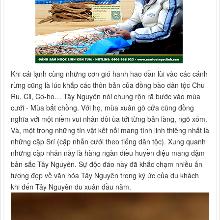
Khi cái lạnh cùng những cơn gió hanh hao dần lùi vào các cánh
rừng cũng là lúc khắp các thôn bản của đồng bào dân tộc Chu
Ru, Cil, Cơ-ho… Tây Nguyên nói chung rộn rã bước vào mùa
cưới - Mùa bắt chồng. Với họ, mùa xuân gõ cửa cũng đồng
nghĩa với một niềm vui nhân đôi ùa tới từng bản làng, ngõ xóm.
Và, một trong những tín vật kết nối mang tính linh thiêng nhất là
những cặp Srí (cặp nhẫn cưới theo tiếng dân tộc). Xung quanh
những cặp nhẫn này là hàng ngàn điều huyền diệu mang đậm
bản sắc Tây Nguyên. Sự độc đáo này đã khắc chạm nhiều ấn
tượng đẹp về văn hóa Tây Nguyên trong ký ức của du khách
khi đến Tây Nguyên du xuân đầu năm.