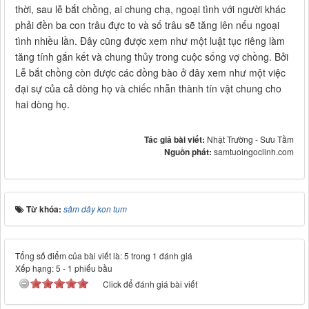
thời, sau lễ bắt chồng, ai chung chạ, ngoại tình với người khác
phải đền ba con trâu đực to và số trâu sẽ tăng lên nếu ngoại
tình nhiều lần. Đây cũng được xem như một luật tục riêng làm
tăng tính gắn kết và chung thủy trong cuộc sống vợ chồng. Bởi
Lễ bắt chồng còn được các đồng bào ở đây xem như một việc
đại sự của cả dòng họ và chiếc nhẫn thành tín vật chung cho
hai dòng họ.
Tác giả bài viết:
Nhật Trường - Sưu Tầm
Nguồn phát:
samtuoingoclinh.com
Từ khóa:
sâm dây kon tum
Tổng số điểm của bài viết là: 5 trong 1 đánh giá
Xếp hạng:
5
-
1
phiếu bầu
Click để đánh giá bài viết