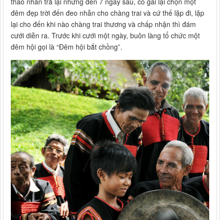
tháo nhẫn trả lại nhưng đến 7 ngày sau, cô gái lại chọn một
đêm đẹp trời đến đeo nhẫn cho chàng trai và cứ thế lặp đi, lặp
lại cho đến khi nào chàng trai thương và chấp nhận thì đám
cưới diễn ra. Trước khi cưới một ngày, buôn làng tổ chức một
đêm hội gọi là “Đêm hội bắt chồng”.