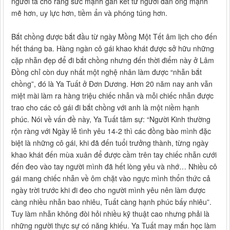
người ta cho rằng sức mạnh gắn kết từ người đàn ông mạnh
mẽ hơn, uy lực hơn, tiềm ẩn và phóng túng hơn.
Bắt chồng được bắt đầu từ ngày Mồng Một Tết âm lịch cho đến
hết tháng ba. Hàng ngàn cô gái khao khát được sở hữu những
cặp nhẫn đẹp để đi bắt chồng nhưng đến thời điểm này ở Lâm
Đồng chỉ còn duy nhất một nghệ nhân làm được “nhẫn bắt
chồng”, đó là Ya Tuất ở Đơn Dương. Hơn 20 năm nay anh vẫn
miệt mài làm ra hàng triệu chiếc nhẫn và mỗi chiếc nhẫn được
trao cho các cô gái đi bắt chồng với anh là một niềm hạnh
phúc. Nói về vấn đề này, Ya Tuất tâm sự: “Người Kinh thường
rộn ràng với Ngày lễ tình yêu 14-2 thì các đồng bào mình đặc
biệt là những cô gái, khi đã đến tuổi trưởng thành, từng ngày
khao khát đến mùa xuân để được cầm trên tay chiếc nhẫn cưới
đến đeo vào tay người mình đã hết lòng yêu và nhớ… Nhiều cô
gái mang chiếc nhẫn về ôm chặt vào ngực mình thổn thức cả
ngày trời trước khi đi đeo cho người mình yêu nên làm được
càng nhiều nhẫn bao nhiêu, Tuất càng hạnh phúc bấy nhiêu”.
Tuy làm nhẫn không đòi hỏi nhiều kỹ thuật cao nhưng phải là
những người thực sự có năng khiếu. Ya Tuất may mắn học làm