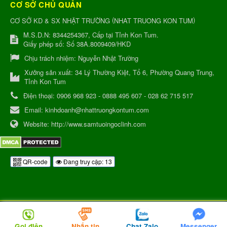
CƠ SỞ CHỦ QUẢN
(
)
CƠ SỞ KD & SX NHẬT TRƯỜNG
NHAT TRUONG KON TUM
M.S.D.N: 8344254367, Cấp tại Tỉnh Kon Tum.
Giấy phép số: Số 38A.8009409/HKD
Chịu trách nhiệm:
Nguyễn Nhật Trường
Xưởng sản xuất:
34 Lý Thường Kiệt, Tổ 6, Phường Quang Trung,
Tỉnh Kon Tum
Điện thoại:
0906 968 923 - 0888 495 607 - 028 62 715 517
Email:
kinhdoanh@nhattruongkontum.com
Website:
http://www.samtuoingoclinh.com
QR-code
Đang truy cập: 13
Gọi điện
Nhắn tin
Chat Zalo
Messenger