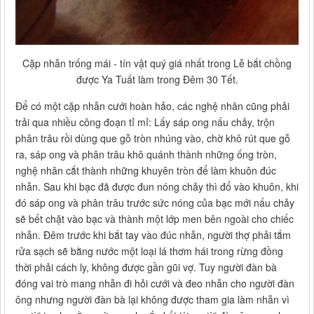
Cặp nhẫn trống mái - tín vật quý giá nhất trong Lễ bắt chồng
được Ya Tuất làm trong Đêm 30 Tết.
Để có một cặp nhẫn cưới hoàn hảo, các nghệ nhân cũng phải
trải qua nhiều công đoạn tỉ mỉ: Lấy sáp ong nấu chảy, trộn
phân trâu rồi dùng que gỗ tròn nhúng vào, chờ khô rút que gỗ
ra, sáp ong và phân trâu khô quánh thành những ống tròn,
nghệ nhân cắt thành những khuyên tròn để làm khuôn đúc
nhẫn. Sau khi bạc đã được đun nóng chảy thì đổ vào khuôn, khi
đó sáp ong và phân trâu trước sức nóng của bạc mới nấu chảy
sẽ bết chặt vào bạc và thành một lớp men bên ngoài cho chiếc
nhẫn. Đêm trước khi bắt tay vào đúc nhẫn, người thợ phải tắm
rửa sạch sẽ bằng nước một loại lá thơm hái trong rừng đồng
thời phải cách ly, không được gần gũi vợ. Tuy người đàn bà
đóng vai trò mang nhẫn đi hỏi cưới và đeo nhẫn cho người đàn
ông nhưng người đàn bà lại không được tham gia làm nhẫn vì