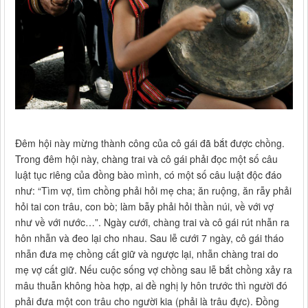
Đêm hội này mừng thành công của cô gái đã bắt được chồng.
Trong đêm hội này, chàng trai và cô gái phải đọc một số câu
luật tục riêng của đồng bào mình, có một số câu luật độc đáo
như: “Tìm vợ, tìm chồng phải hỏi mẹ cha; ăn ruộng, ăn rẫy phải
hỏi tai con trâu, con bò; làm bẫy phải hỏi thần núi, về với vợ
như về với nước…”. Ngày cưới, chàng trai và cô gái rút nhẫn ra
hôn nhẫn và đeo lại cho nhau. Sau lễ cưới 7 ngày, cô gái tháo
nhẫn đưa mẹ chồng cất giữ và ngược lại, nhẫn chàng trai do
mẹ vợ cất giữ. Nếu cuộc sống vợ chồng sau lễ bắt chồng xảy ra
mâu thuẫn không hòa hợp, ai đề nghị ly hôn trước thì người đó
phải đưa một con trâu cho người kia (phải là trâu đực). Đồng