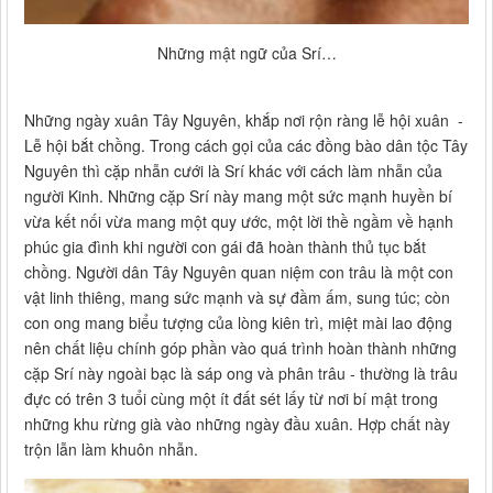
Những mật ngữ của Srí…
Những ngày xuân Tây Nguyên, khắp nơi rộn ràng lễ hội xuân -
Lễ hội bắt chồng. Trong cách gọi của các đồng bào dân tộc Tây
Nguyên thì cặp nhẫn cưới là Srí khác với cách làm nhẫn của
người Kinh. Những cặp Srí này mang một sức mạnh huyền bí
vừa kết nối vừa mang một quy ước, một lời thề ngầm về hạnh
phúc gia đình khi người con gái đã hoàn thành thủ tục bắt
chồng. Người dân Tây Nguyên quan niệm con trâu là một con
vật linh thiêng, mang sức mạnh và sự đầm ấm, sung túc; còn
con ong mang biểu tượng của lòng kiên trì, miệt mài lao động
nên chất liệu chính góp phần vào quá trình hoàn thành những
cặp Srí này ngoài bạc là sáp ong và phân trâu - thường là trâu
đực có trên 3 tuổi cùng một ít đất sét lấy từ nơi bí mật trong
những khu rừng già vào những ngày đầu xuân. Hợp chất này
trộn lẫn làm khuôn nhẫn.