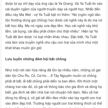
được từ sự chỉ dạy của ông cậu là Ya Grang. Và Ya Tuất tin vào
cái duyên ngầm của người truyền dạy và người học. Nhắc đến
điều này Ma Wel - vợ Ya Tuất bật mí thêm: “Nó (ngôn ngữ dân
tộc thường dùng gọi chồng) học được cái nghề này là do mẹ nó
bắt học đấy. Mẹ nó ngày xưa đẹp lắm. Học cái nghề này khó
lắm, cái bụng, cái đầu phải chăm chú thật nhiều”. Hiện tại Ya
Tuất đã làm được 14 loại nhẫn khác nhau. Đặc biệt, Ya Tuất
vừa làm vừa truyền nghề cho cậu con trai của mình như một
khát khao muốn gìn giữ.
Lưu luyến những đêm hội bắt chồng
Như một nét văn hóa riêng đã tồn tại nhiều năm, những cô gái
dân tộc Chu Ru, Cil, Cơ-ho… ở Tây Nguyên muốn có chồng
phải đi bắt, lễ bắt chồng phải diễn ra ban đêm. Khi thích một
chàng trai nào đó, cô gái về thông báo cho gia đình và dòng họ
biết, gia đình sẽ đến nhà trai nói chuyện hỏi dạm. Nếu cả hai
dòng họ đồng ý, cô gái sẽ đến đeo nhẫn vào tay người con trai
vào đêm đẹp trời. Trường hợp người con trai không thích có thể