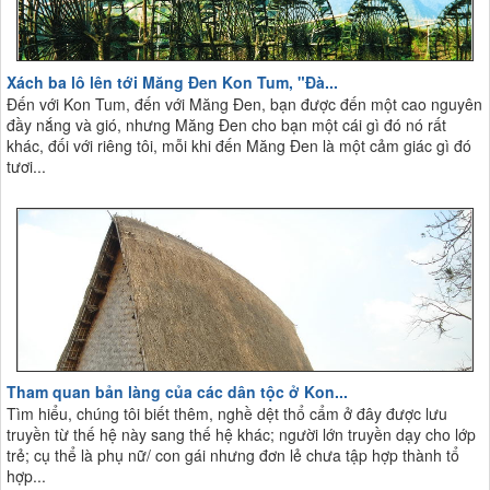
Xách ba lô lên tới Măng Đen Kon Tum, "Đà...
Đến với Kon Tum, đến với Măng Đen, bạn được đến một cao nguyên
đầy nắng và gió, nhưng Măng Đen cho bạn một cái gì đó nó rất
khác, đối với riêng tôi, mỗi khi đến Măng Đen là một cảm giác gì đó
tươi...
Tham quan bản làng của các dân tộc ở Kon...
Tìm hiểu, chúng tôi biết thêm, nghề dệt thổ cẩm ở đây được lưu
truyền từ thế hệ này sang thế hệ khác; người lớn truyền dạy cho lớp
trẻ; cụ thể là phụ nữ/ con gái nhưng đơn lẻ chưa tập hợp thành tổ
hợp...