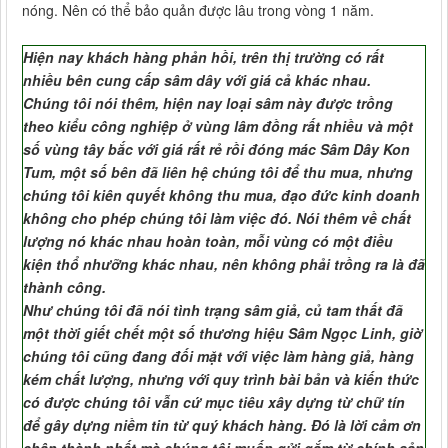
nóng. Nên có thể bảo quản được lâu trong vòng 1 năm.
Hiện nay khách hàng phản hồi, trên thị trường có rất
nhiều bên cung cấp sâm dây với giá cả khác nhau.
Chúng tôi nói thêm, hiện nay loại sâm này được trồng
theo kiểu công nghiệp ở vùng lâm đồng rất nhiều và một
số vùng tây bắc với giá rất rẻ rồi đóng mác Sâm Dây Kon
Tum, một số bên đã liên hệ chúng tôi để thu mua, nhưng
chúng tôi kiên quyết không thu mua, đạo đức kinh doanh
không cho phép chúng tôi làm việc đó. Nói thêm về chất
lượng nó khác nhau hoàn toàn, mỗi vùng có một điều
kiện thổ nhưỡng khác nhau, nên không phải trồng ra là đã
thành công.
Như chúng tôi đã nói tình trạng sâm giả, củ tam thất đã
một thời giết chết một số thương hiệu Sâm Ngọc Linh, giờ
chúng tôi cũng đang đối mặt với việc làm hàng giả, hàng
kém chất lượng, nhưng với quy trình bài bản và kiến thức
có được chúng tôi vẫn cứ mục tiêu xây dựng từ chữ tín
để gây dựng niềm tin từ quý khách hàng. Đó là lời cảm ơn
chân thành nhất mà chúng tôi muốn gửi gắm từ chính sản