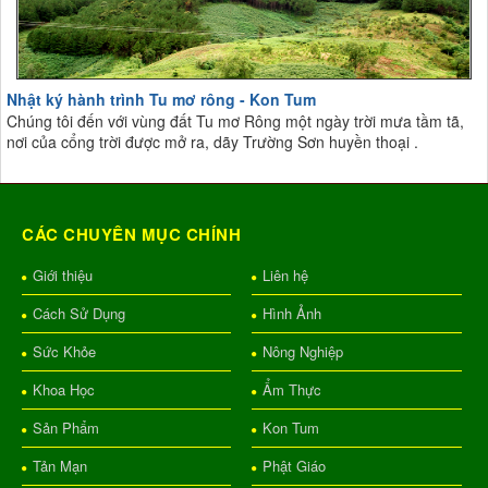
Nhật ký hành trình Tu mơ rông - Kon Tum
Chúng tôi đến với vùng đất Tu mơ Rông một ngày trời mưa tầm tã,
nơi của cổng trời được mở ra, dãy Trường Sơn huyền thoại .
CÁC CHUYÊN MỤC CHÍNH
Giới thiệu
Liên hệ
Cách Sử Dụng
Hình Ảnh
Sức Khỏe
Nông Nghiệp
Khoa Học
Ẩm Thực
Sản Phẩm
Kon Tum
Tản Mạn
Phật Giáo