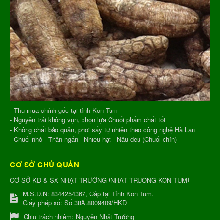
- Thu mua chính gốc tại tỉnh Kon Tum
- Nguyên trái không vụn, chọn lựa Chuối phẩm chất tốt
- Không chất bảo quản, phơi sấy tự nhiên theo công nghệ Hà Lan
- Chuối nhỏ - Thân ngắn - Nhiều hạt - Nâu đều (Chuối chín)
CƠ SỞ CHỦ QUẢN
(
)
CƠ SỞ KD & SX NHẬT TRƯỜNG
NHAT TRUONG KON TUM
M.S.D.N: 8344254367, Cấp tại Tỉnh Kon Tum.
Giấy phép số: Số 38A.8009409/HKD
Chịu trách nhiệm:
Nguyễn Nhật Trường