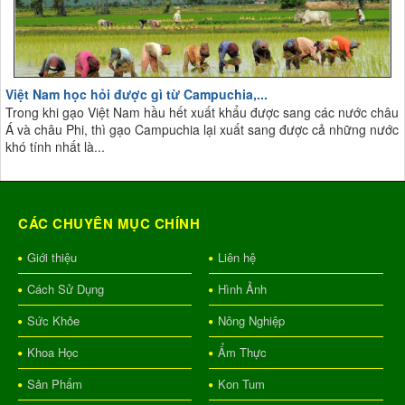
Việt Nam học hỏi được gì từ Campuchia,...
Trong khi gạo Việt Nam hầu hết xuất khẩu được sang các nước châu
Á và châu Phi, thì gạo Campuchia lại xuất sang được cả những nước
khó tính nhất là...
CÁC CHUYÊN MỤC CHÍNH
Giới thiệu
Liên hệ
Cách Sử Dụng
Hình Ảnh
Sức Khỏe
Nông Nghiệp
Khoa Học
Ẩm Thực
Sản Phẩm
Kon Tum