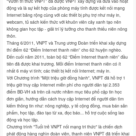
“Vườn tri thức VNPT” đã được VNPT xây dựng và đưa vào hoạt
động và là sự kết hợp của phòng máy tính được kết nối mạng
Internet băng rộng cùng với các thiết bị phụ trợ như máy in,
webcam, tủ sách kiến thức với khuôn viên cây xanh tạo nên
không gian học tập - giải trí lý tưởng cho thanh thiếu niên nông
thôn.
Tháng 6/2011, VNPT và Trung ương Đoàn triển khai xây dựng
thí điểm 62 “Điểm Internet thanh niên” cho 62 huyện nghèo.
Đến cuối năm 2011, toàn bộ 62 “Điểm Internet thanh niên” đầu
tiên đã được khai trương. Mỗi điểm Internet thanh niên có ít
nhất 6 máy vi tính; các thiết bị kết nối Internet; máy in.
Với Chương trình "Một triệu giờ đồng hành", VNPT đã hỗ trợ 1
triệu giờ truy cập Internet miễn phí cho người dân tại 2.353
điểm BĐ-VH xã trên cả nước nhằm mục tiêu phổ cập tin học
đơn giản, hướng dẫn cách truy cập Internet để người dân tìm
kiếm thông tin như: nông nghiệp, y tế cộng đồng, mua bán sản
phẩm, học tập, đào tạo từ xa, đọc báo... hỗ trợ cuộc sống lao
động và học tập.
Chương trình "Tuổi trẻ VNPT nối mạng tri thức" là chiến dịch
phát động hàng nghìn đoàn viên, thanh niên VNPT đã triển khai