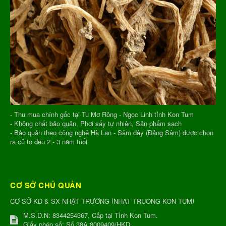
- Thu mua chính gốc tại Tu Mơ Rông - Ngọc Linh tỉnh Kon Tum
- Không chất bảo quản, Phơi sấy tự nhiên, Sản phẩm sạch
- Bảo quản theo công nghệ Hà Lan - Sâm dây (Đảng Sâm) được chọn
ra củ to đều 2 - 3 năm tuổi
CƠ SỞ CHỦ QUẢN
(
)
CƠ SỞ KD & SX NHẬT TRƯỜNG
NHAT TRUONG KON TUM
M.S.D.N: 8344254367, Cấp tại Tỉnh Kon Tum.
Giấy phép số: Số 38A.8009409/HKD