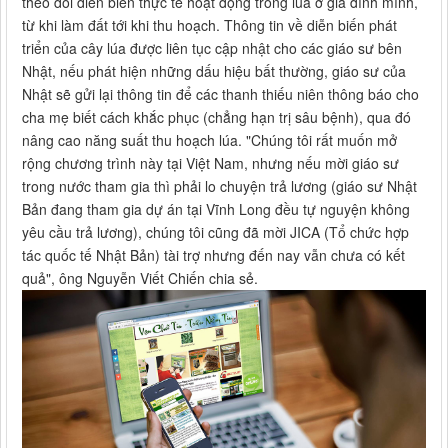
theo dõi diễn biến thực tế hoạt động trồng lúa ở gia đình mình,
từ khi làm đất tới khi thu hoạch. Thông tin về diễn biến phát
triển của cây lúa được liên tục cập nhật cho các giáo sư bên
Nhật, nếu phát hiện những dấu hiệu bất thường, giáo sư của
Nhật sẽ gửi lại thông tin để các thanh thiếu niên thông báo cho
cha mẹ biết cách khắc phục (chẳng hạn trị sâu bệnh), qua đó
nâng cao năng suất thu hoạch lúa. "Chúng tôi rất muốn mở
rộng chương trình này tại Việt Nam, nhưng nếu mời giáo sư
trong nước tham gia thì phải lo chuyện trả lương (giáo sư Nhật
Bản đang tham gia dự án tại Vĩnh Long đều tự nguyện không
yêu cầu trả lương), chúng tôi cũng đã mời JICA (Tổ chức hợp
tác quốc tế Nhật Bản) tài trợ nhưng đến nay vẫn chưa có kết
quả", ông Nguyễn Viết Chiến chia sẻ.