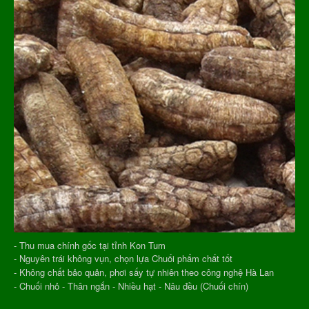
- Thu mua chính gốc tại tỉnh Kon Tum
- Nguyên trái không vụn, chọn lựa Chuối phẩm chất tốt
- Không chất bảo quản, phơi sấy tự nhiên theo công nghệ Hà Lan
- Chuối nhỏ - Thân ngắn - Nhiều hạt - Nâu đều (Chuối chín)