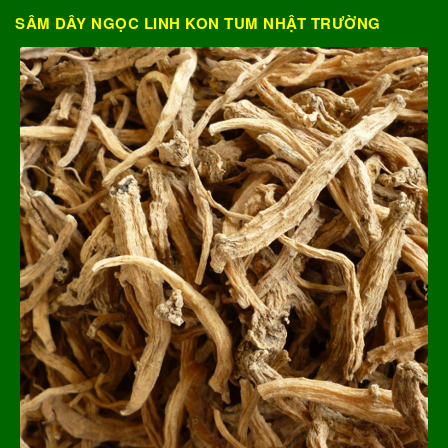
SÂM DÂY NGỌC LINH KON TUM NHẬT TRƯỜNG