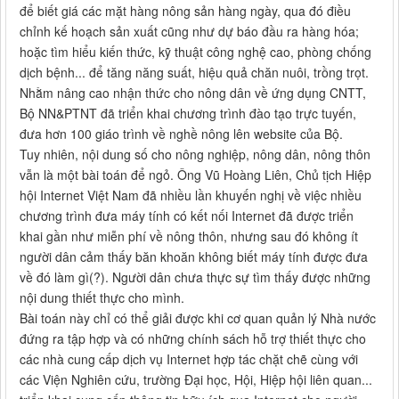
để biết giá các mặt hàng nông sản hàng ngày, qua đó điều
chỉnh kế hoạch sản xuất cũng như dự báo đầu ra hàng hóa;
hoặc tìm hiểu kiến thức, kỹ thuật công nghệ cao, phòng chống
dịch bệnh... để tăng năng suất, hiệu quả chăn nuôi, trồng trọt.
Nhằm nâng cao nhận thức cho nông dân về ứng dụng CNTT,
Bộ NN&PTNT đã triển khai chương trình đào tạo trực tuyến,
đưa hơn 100 giáo trình về nghề nông lên website của Bộ.
Tuy nhiên, nội dung số cho nông nghiệp, nông dân, nông thôn
vẫn là một bài toán để ngỏ. Ông Vũ Hoàng Liên, Chủ tịch Hiệp
hội Internet Việt Nam đã nhiều lần khuyến nghị về việc nhiều
chương trình đưa máy tính có kết nối Internet đã được triển
khai gần như miễn phí về nông thôn, nhưng sau đó không ít
người dân cảm thấy băn khoăn không biết máy tính được đưa
về đó làm gì(?). Người dân chưa thực sự tìm thấy được những
nội dung thiết thực cho mình.
Bài toán này chỉ có thể giải được khi cơ quan quản lý Nhà nước
đứng ra tập hợp và có những chính sách hỗ trợ thiết thực cho
các nhà cung cấp dịch vụ Internet hợp tác chặt chẽ cùng với
các Viện Nghiên cứu, trường Đại học, Hội, Hiệp hội liên quan...