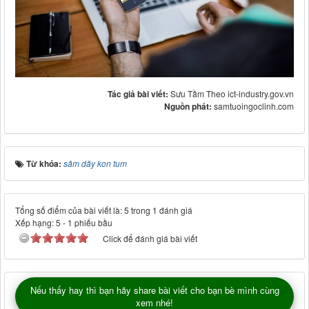
Tác giả bài viết:
Sưu Tầm Theo ict-industry.gov.vn
Nguồn phát:
samtuoingoclinh.com
Từ khóa:
sâm dây kon tum
Tổng số điểm của bài viết là: 5 trong 1 đánh giá
Xếp hạng:
5
-
1
phiếu bầu
Click để đánh giá bài viết
Nếu thấy hay thì bạn hãy share bài viết cho bạn bè mình cùng
xem nhé!