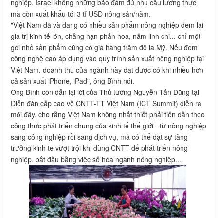
nghiệp, Israel không những bảo đảm đủ nhu cầu lương thực
mà còn xuất khẩu tới 3 tỉ USD nông sản/năm.
"Việt Nam đã và đang có nhiều sản phẩm nông nghiệp đem lại
giá trị kinh tế lớn, chẳng hạn phấn hoa, nấm linh chi... chỉ một
gói nhỏ sản phẩm cũng có giá hàng trăm đô la Mỹ. Nếu đem
công nghệ cao áp dụng vào quy trình sản xuất nông nghiệp tại
Việt Nam, doanh thu của ngành này đạt được có khi nhiều hơn
cả sản xuất iPhone, iPad", ông Bình nói.
Ông Bình còn dẫn lại lời của Thủ tướng Nguyễn Tấn Dũng tại
Diễn đàn cấp cao về CNTT-TT Việt Nam (ICT Summit) diễn ra
mới đây, cho rằng Việt Nam không nhất thiết phải tiến dần theo
công thức phát triển chung của kinh tế thế giới - từ nông nghiệp
sang công nghiệp rồi sang dịch vụ, mà có thể đạt sự tăng
trưởng kinh tế vượt trội khi dùng CNTT để phát triển nông
nghiệp, bắt đầu bằng việc số hóa ngành nông nghiệp...