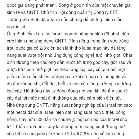
quốc gia đang phát triển". Song ở góc nhìn của một chuyên gia
kinh tế và CNTT, Chủ tịch Hội đồng quản trị Công ty FPT
Trương Gia Bình đã đưa ra dẫn chứng để chứng minh điều
ngược lại.
Ông Bình lấy ví dụ, tại Israel, ngành nông nghiệp đã phát triển
cực thịnh nhờ ứng dụng CNTT. Tính riêng trong lĩnh vực trồng
trọt, quốc gia có 2/3 diện tích lãnh thổ là sa mạc này đã tăng
năng suất vượt trội nhờ ứng dụng công nghệ tưới nhỏ giọt. Chất
dinh dưỡng theo các ống dẫn nước tới từng gốc cây, gốc rau và
được tưới bón nhỏ giọt tùy theo từng loại cây củ quả bởi một
phần mềm điều khiển tự động sau khi đã nạp đủ thông tin về
độ ẩm không khí, đất đai, tuổi và nhu cầu tăng trưởng của từng
loại cây. Hệ thống này tự động đóng mở van khi độ ẩm của rễ
cây đạt tới mức nhất định thông qua các cảm biến điện tử.
Nhờ ứng dụng CNTT, năng suất nông nghiệp của Israel rất cao:
một hecta đất của Israel hiện đạt năng suất hơn 3 triệu bông
hồng, hay hơn 500 tấn cà chua/vụ; một con bò của Israel cho
tới 11 tấn sữa/năm - đây là những mức năng suất "trong mơ"
của tất cả các quốc gia khác. Chỉ với 2,5% dân số làm nông