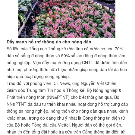
Đẩy mạnh hỗ trợ thông tin cho nông dân
Số liệu của Tổng cục Thống kê ước tính cả nước có hơn 70%
dân số sống ở nông thôn và 50% số lao động ở nông thôn làm
nông nghiệp. Việc đẩy mạnh ứng dụng CNTT đã được tính đến
như một phương thức hữu hiệu nhằm giúp nông dân tối đa hóa
hiệu quả hoạt động nông nghiệp.
Trao đổi với phóng viên ICTNews, ông Nguyễn Viết Chiến,
Giám đốc Trung tâm Tin học & Thống kê, Bộ Nông nghiệp &
Phát triển nông thôn (NN&PTNT) cho biết thời gian qua, Bộ
NN&PTNT đã đầu tư triển khai nhiều hoạt động hỗ trợ cung cấp
thông tin nông nghiệp, nông thôn cho nông dân qua nhiều kênh
khác nhau, trong đó đáng chú ý nhất là Cổng thông tin điện tử
của Bộ hoặc Tổng đài của Viettel. Người dân có thể gọi điện,
nhắn tin đến tổng đài hoặc tra cứu trên Cổng thông tin điện tử