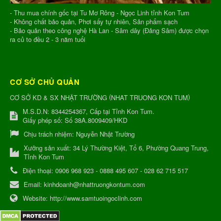
- Thu mua chính gốc tại Tu Mơ Rông - Ngọc Linh tỉnh Kon Tum
- Không chất bảo quản, Phơi sấy tự nhiên, Sản phẩm sạch
- Bảo quản theo công nghệ Hà Lan - Sâm dây (Đảng Sâm) được chọn
ra củ to đều 2 - 3 năm tuổi
CƠ SỞ CHỦ QUẢN
(
)
CƠ SỞ KD & SX NHẬT TRƯỜNG
NHAT TRUONG KON TUM
M.S.D.N: 8344254367, Cấp tại Tỉnh Kon Tum.
Giấy phép số: Số 38A.8009409/HKD
Chịu trách nhiệm:
Nguyễn Nhật Trường
Xưởng sản xuất:
34 Lý Thường Kiệt, Tổ 6, Phường Quang Trung,
Tỉnh Kon Tum
Điện thoại:
0906 968 923 - 0888 495 607 - 028 62 715 517
Email:
kinhdoanh@nhattruongkontum.com
Website:
http://www.samtuoingoclinh.com