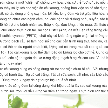
etin cũng là một “chiến sĩ” chống oxy hóa, giúp cơ thể “bứng” các gốc 
ho thấy số lợi ích cho việc ăn cải xoong, chẳng hạn việc nó có tác dụn
ật, có tác dụng chống oxy hóa, lợi tiểu, long đờm và trợ giúp tiêu hóa.
oong để chữa các bệnh cảm, ho, các bệnh về đường phổi, suyễn, táo b
để hỗ trợ cho bệnh nhân lao, thấp khớp, đau lưng, thiếu máu, đái tháo đ
 cứu được thực hiện tại Đại học Ulster (Anh) đã kết luận rằng trong cả
l isothio cyanate (PEITC), chất này có khả năng ngăn chặn lại những q
A trong bạch cầu sẽ làm ngòi nổ cho các tiến trình ung thư. Nhờ đó, x
d: có thể nhiều người chưa biết, lượng iod có trong rau cải xoong rất 
10 - 15g cải xoong là có thể đảm bảo đủ lượng iod cho cơ thể. Cung c
 phì, các bệnh ngoài da, xơ cứng động mạch ở người cao tuổi. Vì thế h
àng ngày nhé!
ểu: cải xoong cũng có công dụng rất tốt cho việc chữa bí tiểu. Với nh
0g củ hành tây, 15g củ cải trắng. Tất cả rửa sạch, cắt nhỏ, sấy khô sắc
. Dùng trong 7 ngày để đạt được hiệu quả tốt nhất.
àm khác cũng đem lại công dụng khá hiệu quả lá lấy rau cải xoong rửa s
nước sôi trộn với dầu vừng và dấm ăn trong ngày. Thực hiện liên tục 