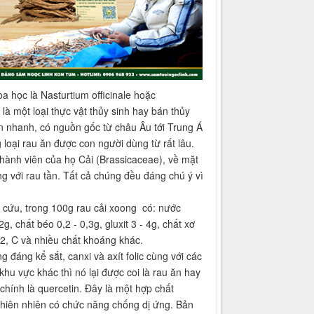
a học là Nasturtium officinale hoặc
là một loại thực vật thủy sinh hay bán thủy
n nhanh, có nguồn gốc từ châu Âu tới Trung Á
 loại rau ăn được con người dùng từ rất lâu.
 thành viên của họ Cải (Brassicaceae), về mặt
ng với rau tần. Tất cả chúng đều đáng chú ý vì
 cứu, trong 100g rau cải xoong có: nước
g, chất béo 0,2 - 0,3g, gluxit 3 - 4g, chất xơ
 B2, C và nhiều chất khoáng khác.
 đáng kể sắt, canxi và axít folic cùng với các
khu vực khác thì nó lại được coi là rau ăn hay
chính là quercetin. Đây là một hợp chất
 thiên nhiên có chức năng chống dị ứng. Bản