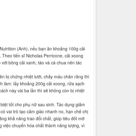
 Nutrition (Anh), nếu bạn ăn khoảng 100g cải
Theo tiến sĩ Nicholas Perricone, cải xoong
o với bông cải xanh, táo và cà chua nên tác
ên bị chứng nhiệt lưỡi, chảy máu chân răng thì
ch làm: lấy khoảng 200g cải xoong, rửa sạch
ch này vài ba lần thì sẽ không còn bị nhiệt
 biệt tốt cho phụ nữ sau sinh. Tác dụng giảm
có vai trò tạo cảm giác nhanh no, hạn chế chị
ăng khả năng trao đổi chất, giúp tiêu đốt mỡ
ng việc chuyển hóa chất thành năng lượng, vì