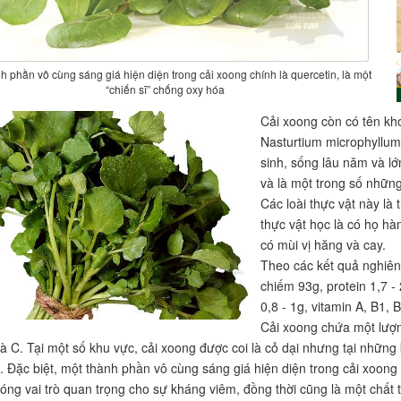
h phần vô cùng sáng giá hiện diện trong cải xoong chính là quercetin, là một
“chiến sĩ” chống oxy hóa
Cải xoong còn có tên kho
Nasturtium microphyllum 
sinh, sống lâu năm và lớ
và là một trong số những
Các loài thực vật này là
thực vật học là có họ hà
có mùi vị hăng và cay.
Theo các kết quả nghiên
chiếm 93g, protein 1,7 - 2
0,8 - 1g, vitamin A, B1,
Cải xoong chứa một lượng
và C. Tại một số khu vực, cải xoong được coi là cỏ dại nhưng tại những 
.. Đặc biệt, một thành phần vô cùng sáng giá hiện diện trong cải xoong 
đóng vai trò quan trọng cho sự kháng viêm, đồng thời cũng là một chất