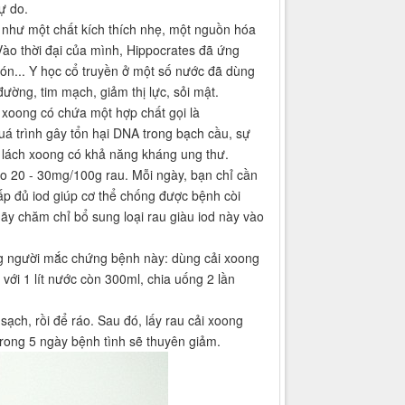
tự do.
g như một chất kích thích nhẹ, một nguồn hóa
 Vào thời đại của mình, Hippocrates đã ứng
ón... Y học cổ truyền ở một số nước đã dùng
ường, tim mạch, giảm thị lực, sỏi mật.
i xoong có chứa một hợp chất gọi là
uá trình gây tổn hại DNA trong bạch cầu, sự
à lách xoong có khả năng kháng ung thư.
cao 20 - 30mg/100g rau. Mỗi ngày, bạn chỉ cần
ấp đủ iod giúp cơ thể chống được bệnh còi
ãy chăm chỉ bổ sung loại rau giàu iod này vào
ững người mắc chứng bệnh này: dùng cải xoong
 với 1 lít nước còn 300ml, chia uống 2 lần
ạch, rồi để ráo. Sau đó, lấy rau cải xoong
trong 5 ngày bệnh tình sẽ thuyên giảm.