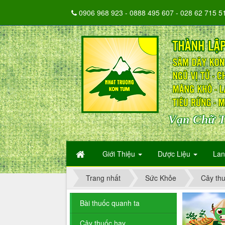
0906 968 923 - 0888 495 607 - 028 62 715 5
Vạn Chữ T
Giới Thiệu
Dược Liệu
La
Trang nhất
Sức Khỏe
Cây th
Bài thuốc quanh ta
Cây thuốc hay