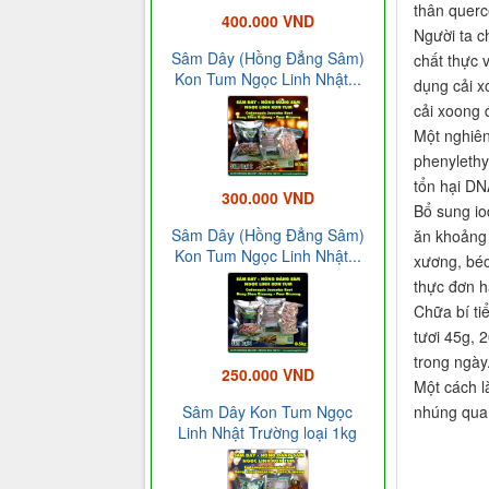
thân querc
400.000 VND
Người ta c
Sâm Dây (Hồng Đẳng Sâm)
chất thực v
Kon Tum Ngọc Linh Nhật...
dụng cải x
cải xoong 
Một nghiên
phenylethy
tổn hại DN
300.000 VND
Bổ sung io
Sâm Dây (Hồng Đẳng Sâm)
ăn khoảng 
Kon Tum Ngọc Linh Nhật...
xương, béo
thực đơn h
Chữa bí ti
tươi 45g, 2
trong ngày
250.000 VND
Một cách l
nhúng qua 
Sâm Dây Kon Tum Ngọc
Linh Nhật Trường loại 1kg