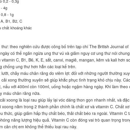
o 0,2 - 0,3g
 - 4g
 0,8 - 1g
 A, B1, B2, C
u chất khoáng khác
thư: theo nghiên cứu được công bố trên tạp chí The British Journal of
ngày có thể ngăn ngừa ung thư vú và giảm nguy cơ ung thư nói chung. 
 vitamin C, B1, B6, K, E, sắt, canxi, magiê, mangan, kẽm và kali hơn s
 chống ung thư hơn hẳn các loại kể trên.
 lưỡi, chảy máu chân răng do viêm lợi: đối với những người thường xuy
u cải xong thường xuyên sẽ giúp khắc phục tình trạng khó chịu này. Cá
t, nấu với 400ml còn 100ml, uống hoặc ngậm hàng ngày. Khi làm theo cá
ảy máu chân răng nữa.
cải xoong là loại rau giúp lấy lại vóc dáng thon gọn nhanh nhất, và đặc
i xoong nằm trong 2 thành phần chính là chất xơ và vitamin C. Chất xơ 
u thức, giúp giảm hấp thụ chất béo, thải chất béo ra ngoài. Vitamin C t
 phóng năng lượng hiệu quả. Vitamin C còn đóng vai trò quan trọng tro
ảm cân chị em không thể thiếu loại rau này.