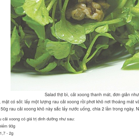
Salad thịt bì, cải xoong thanh mát, đơn giản nh
 mật có sỏi: lấy một lượng rau cải xoong rồi phơi khô nơi thoáng mát 
50g rau cải xoong khô này sắc lấy nước uống, chia 2 lần trong ngày. N
u cải xoong có giá trị dinh dưỡng như sau:
hiếm 93g
 1,7 - 2g