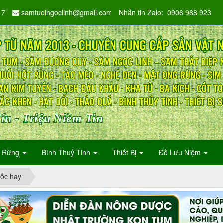
17
samtuoingoclinh@gmail.com
Nhắn tin Zalo: 0906 968 923
ín - Triệu Niềm Tin
n Rừng
Bình Thuỷ Tinh
Thiết Bị
Đồ Lưu Niệm
uốc hay