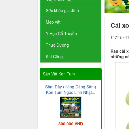
Sức khỏe gia đình
Mẹo vặt
Cải x
Y Học Cổ Truyền
Thứ hai - 1
Thực Dưỡng
Rau cải x
những cô
Khí Công
Sản Vật Kon Tum
Sâm Dây (Hồng Đẳng Sâm)
Kon Tum Ngọc Linh Nhật...
800.000 VND