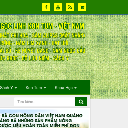
Sách Y
Kon Tum
Khoa Học