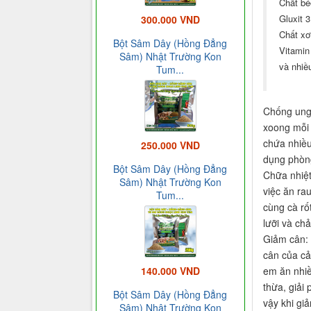
Chất bé
Gluxit 3
300.000 VND
Chất xơ
Bột Sâm Dây (Hồng Đẳng
Vitamin
Sâm) Nhật Trường Kon
và nhiề
Tum...
Chống ung 
xoong mỗi 
chứa nhiều
250.000 VND
dụng phòng
Bột Sâm Dây (Hồng Đẳng
Chữa nhiệt
Sâm) Nhật Trường Kon
việc ăn ra
Tum...
cùng cà rố
lưỡi và ch
Giảm cân: 
cân của cả
em ăn nhiề
140.000 VND
thừa, giải
Bột Sâm Dây (Hồng Đẳng
vậy khi gi
Sâm) Nhật Trường Kon