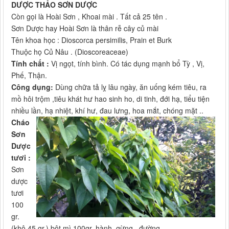
DƯỢC THẢO SƠN DƯỢC
Còn gọi là Hoài Sơn , Khoai mài . Tất cả 25 tên .
Sơn Dược hay Hoài Sơn là thân rễ cây củ mài
Tên khoa học : Dioscorca persimilis, Prain et Burk
Thuộc họ Củ Nâu . (Dioscoreaceae)
Tính chất :
Vị ngọt, tính bình. Có tác dụng mạnh bổ Tỳ , Vị,
Phế, Thận.
Công dụng:
Dùng chữa tả lỵ lâu ngày, ăn uống kém tiêu, ra
mồ hôi trộm ,tiêu khát hư hao sinh ho, di tinh, đới hạ, tiểu tiện
nhiều lần, hạ nhiệt, khí hư, đau lưng, hoa mắt, chóng mặt ..
Cháo
Sơn
Dược
tươi :
Sơn
dược
tươi
100
gr.
(khô 45 gr.) bột mì 100gr. hành, gừng , đường .