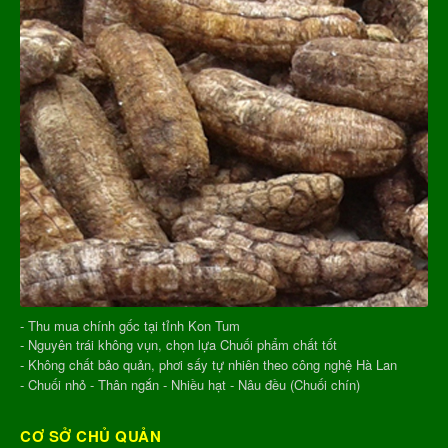
- Thu mua chính gốc tại tỉnh Kon Tum
- Nguyên trái không vụn, chọn lựa Chuối phẩm chất tốt
- Không chất bảo quản, phơi sấy tự nhiên theo công nghệ Hà Lan
- Chuối nhỏ - Thân ngắn - Nhiều hạt - Nâu đều (Chuối chín)
CƠ SỞ CHỦ QUẢN