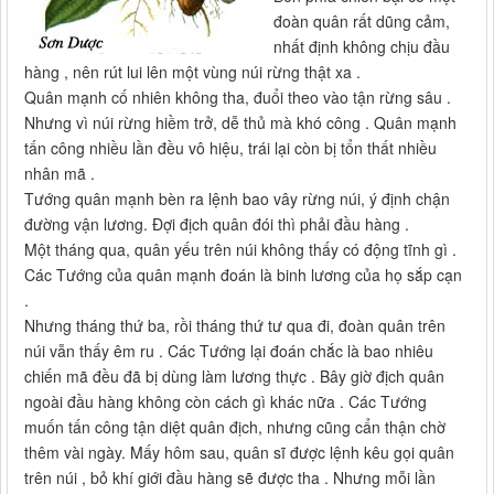
đoàn quân rất dũng cảm,
nhất định không chịu đầu
hàng , nên rút lui lên một vùng núi rừng thật xa .
Quân mạnh cố nhiên không tha, đuổi theo vào tận rừng sâu .
Nhưng vì núi rừng hiềm trở, dễ thủ mà khó công . Quân mạnh
tấn công nhiều lần đều vô hiệu, trái lại còn bị tổn thất nhiều
nhân mã .
Tướng quân mạnh bèn ra lệnh bao vây rừng núi, ý định chận
đường vận lương. Đợi địch quân đói thì phải đầu hàng .
Một tháng qua, quân yếu trên núi không thấy có động tĩnh gì .
Các Tướng của quân mạnh đoán là binh lương của họ sắp cạn
.
Nhưng tháng thứ ba, rồi tháng thứ tư qua đi, đoàn quân trên
núi vẫn thấy êm ru . Các Tướng lại đoán chắc là bao nhiêu
chiến mã đều đã bị dùng làm lương thực . Bây giờ địch quân
ngoài đầu hàng không còn cách gì khác nữa . Các Tướng
muốn tấn công tận diệt quân địch, nhưng cũng cẩn thận chờ
thêm vài ngày. Mấy hôm sau, quân sĩ được lệnh kêu gọi quân
trên núi , bỏ khí giới đầu hàng sẽ được tha . Nhưng mỗi lần