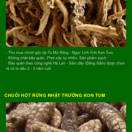
- Thu mua chính gốc tại Tu Mơ Rông - Ngọc Linh tỉnh Kon Tum
- Không chất bảo quản, Phơi sấy tự nhiên, Sản phẩm sạch
- Bảo quản theo công nghệ Hà Lan - Sâm dây (Đảng Sâm) được chọn
ra củ to đều 2 - 3 năm tuổi
CHUỐI HỘT RỪNG NHẬT TRƯỜNG KON TUM