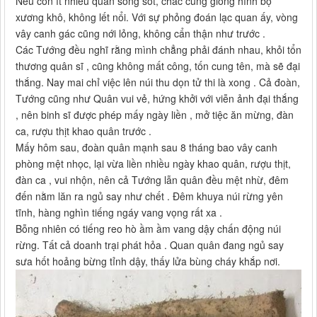
Nếu còn ít nhiều quân sống sót, chắc cũng giống hình bộ
xương khô, không lết nổi. Với sự phỏng đoán lạc quan ấy, vòng
vây canh gác cũng nới lỏng, không cẩn thận như trước .
Các Tướng đều nghĩ rằng mình chẳng phải đánh nhau, khỏi tổn
thương quân sĩ , cũng không mất công, tốn cung tên, mà sẽ đại
thắng. Nay mai chỉ việc lên núi thu dọn tử thi là xong . Cả đoàn,
Tướng cũng như Quân vui vẻ, hứng khởi với viễn ảnh đại thắng
, nên binh sĩ được phép mấy ngày liền , mở tiệc ăn mừng, đàn
ca, rượu thịt khao quân trước .
Mấy hôm sau, đoàn quân mạnh sau 8 tháng bao vây canh
phòng mệt nhọc, lại vừa liền nhiều ngày khao quân, rượu thịt,
đàn ca , vui nhộn, nên cả Tướng lẫn quân đều mệt nhừ, đêm
đến nằm lăn ra ngủ say như chết . Đêm khuya núi rừng yên
tĩnh, hàng nghìn tiếng ngáy vang vọng rất xa .
Bỗng nhiên có tiếng reo hò ầm ầm vang dậy chấn động núi
rừng. Tất cả doanh trại phát hỏa . Quan quân đang ngủ say
sưa hốt hoảng bừng tỉnh dậy, thấy lửa bùng cháy khắp nơi.