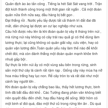
Quân địch ào ào tấn công . Tiếng la hét Sát Sát vang trời . Trận
đột kích thành công trong một thời gian rất ngắn . Cả một đoàn
quân nửa tỉnh nửa say, đầu hàng bị bắt gọn .
Đại thắng rồi . Nước yếu lấy được tất cả thành trì đất đai đã
mất, dân chúng lại được an cư lạc nghiệp như xưa.
Câu hỏi được nêu lên là khi đoàn quân bị vây 8 tháng trên núi ,
mà rừng núi này không có cây trái rau quả gì có thể dùng làm
lương thực; lại cũng không có quân giải vây, cứu viện, hay có
quân vận lương đến.Toán quân yếu này làm thế nào để khỏi
chết đói, mà còn đánh thắng một đoàn quân mạnh khỏe tinh
nhuệ gấp bội .
Sự thực là trên núi ấy có một vùng sâu bên trong rừng, sinh
sản một thứ cây lá cành rất rậm rạp . Giống cây này mùa hạ nở
hoa màu trắng hay lục non. Rể cây tròn to và rất dài như một
cánh tay người lớn .
Khi đoàn quân bị vây chẵng bao lâu, thấy hết lương thực, binh
lính đã bắt đầu đói khổ . Các Tướng đang phân vân không biết
nên quyết đấu đến chết, hay đầu hàng để sống .Một hôm có
một binh sĩ đói quá, đào một thứ củ trong rừng lên ăn . Dù quá