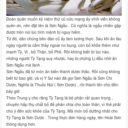
Đoàn quân muốn kỷ niệm thứ củ cứu mạng ấy vĩnh viễn không
quên ơn, nên đặt tên là Sơn Ngẫu . Có nghĩa là ngẫu nhiên gặp
được trên núi lúc tính mệnh bị nguy hiểm .
Từ đó, dân chúng bèn đào củ ấy làm lương thực. Sau khi ăn lâu
ngày người ta cảm thấy ngoài no bụng, còn bổ khỏe thêm như
mạnh Tỳ, Vị , bổ Thận, bổ Phế. Rồi không biết từ lúc nào,
những người Tỳ Tạng suy nhược, hay bị chứng Lị đều nhờ ăn
Sơn Ngẫu mà lành .
Sơn Ngẫu đã từ món ăn biến thành dược thảo. Rồi cũng không
biết từ bao giờ, và vị Y Sư nào đã gọi Sơn Ngẫu là Sơn Chi
Dược, Nghĩa là Thuốc Núi ( Sơn Dược) , rồi thành tên cho đến
bây giờ .
Theo Trung y cho rằng Tỳ Tạng là bộ phận rất quan trọng ,
chuyên hấp thụ chất bổ để phân chia cho toàn thân, vì thế phải
chú ý đến sức khỏe của Tỳ Tạng. Mà món bổ dưỡng nhất cho
Tỳ Tạng là Sơn Dược . Trong thực đơn hàng ngày, tên Hoài Sơn
thông dụng hơn.