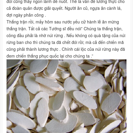
đói cũng thấy ngon lành dễ nuốt. Thế là vấn đề lương thực cho
cả đoàn quân được giải quyết. Người ăn củ, ngựa ăn cành lá,
đợi ngày phản công .
Thắng trận rồi, mấy hôm sau nước yếu cử hành lễ ăn mừng
thắng trận. Tất cả các Tướng sĩ đều nói” Chúng ta thắng trận,
công đầu phải là nhờ núi rừng . Nếu khóng có quà tặng của núi
rừng ban cho thì chúng ta đã chết đói rồi; mà cả đến chiến mã
cũng phải thành lương thực . Chính cái lộc của núi rừng này đã
đem chiến thắng phục quốc lại cho chúng ta .”