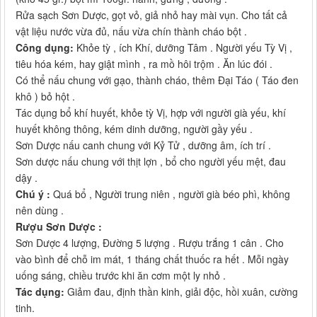
Rửa sạch Sơn Dược, gọt vỏ, giả nhỏ hay mài vụn. Cho tất cả
vật liệu nước vừa đủ, nấu vừa chín thành cháo bột .
Công dụng:
Khỏe tỳ , ích Khí, dưỡng Tâm . Người yếu Tỳ Vị ,
tiêu hóa kém, hay giật mình , ra mồ hôi trộm . Ăn lúc đói .
Có thể nấu chung với gạo, thành cháo, thêm Đại Táo ( Táo đen
khô ) bỏ hột .
Tác dụng bổ khí huyết, khỏe tỳ Vị, hợp với người già yếu, khí
huyết không thông, kém dinh dưỡng, người gầy yếu .
Sơn Dược nấu canh chung với Kỷ Tử , dưỡng âm, ích trí .
Sơn dược nấu chung với thịt lợn , bổ cho người yếu mệt, đau
dậy .
Chú ý :
Quá bổ , Người trung niên , người già béo phì, không
nên dùng .
Rượu Sơn Dược :
Sơn Dược 4 lượng, Đường 5 lượng . Rượu trắng 1 cân . Cho
vào bình để chỗ im mát, 1 tháng chất thuốc ra hết . Mỗi ngày
uống sáng, chiều trước khi ăn cơm một ly nhỏ .
Tác dụng:
Giảm đau, định thần kinh, giải độc, hồi xuân, cường
tinh.