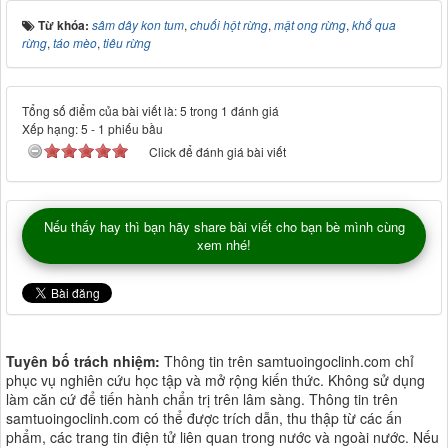
Từ khóa:
sâm dây kon tum
,
chuối hột rừng
,
mật ong rừng
,
khổ qua
rừng
,
táo mèo
,
tiêu rừng
Tổng số điểm của bài viết là: 5 trong 1 đánh giá
Xếp hạng:
5
-
1
phiếu bầu
Click để đánh giá bài viết
Nếu thấy hay thì bạn hãy share bài viết cho bạn bè mình cùng
xem nhé!
Tuyên bố trách nhiệm:
Thông tin trên samtuoingoclinh.com chỉ
phục vụ nghiên cứu học tập và mở rộng kiến thức. Không sử dụng
làm căn cứ để tiến hành chẩn trị trên lâm sàng. Thông tin trên
samtuoingoclinh.com có thể được trích dẫn, thu thập từ các ấn
phẩm, các trang tin điện tử liên quan trong nước và ngoài nước. Nếu