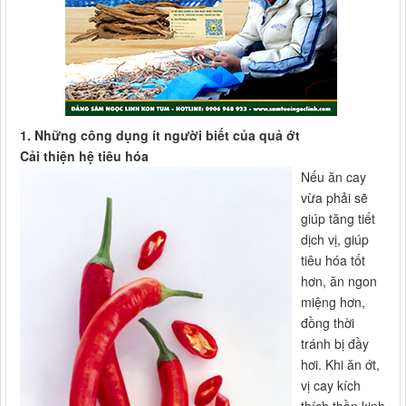
1. Những công dụng ít người biết của quả ớt
Cải thiện hệ tiêu hóa
Nếu ăn cay
vừa phải sẽ
giúp tăng tiết
dịch vị, giúp
tiêu hóa tốt
hơn, ăn ngon
miệng hơn,
đồng thời
tránh bị đầy
hơi. Khi ăn ớt,
vị cay kích
thích thần kinh