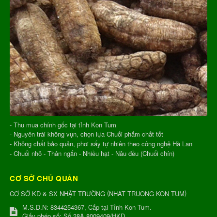
- Thu mua chính gốc tại tỉnh Kon Tum
- Nguyên trái không vụn, chọn lựa Chuối phẩm chất tốt
- Không chất bảo quản, phơi sấy tự nhiên theo công nghệ Hà Lan
- Chuối nhỏ - Thân ngắn - Nhiều hạt - Nâu đều (Chuối chín)
CƠ SỞ CHỦ QUẢN
(
)
CƠ SỞ KD & SX NHẬT TRƯỜNG
NHAT TRUONG KON TUM
M.S.D.N: 8344254367, Cấp tại Tỉnh Kon Tum.
Giấy phép số: Số 38A.8009409/HKD