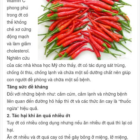
vitamin C
phong phú
trong ớt có
thể khống
chế xơ cứng
động mạch
và làm giảm
cholesterol.
Nghiên cứu
của các nhà khoa học Mỹ cho thấy, ớt có tác dụng sát trùng,
chống ôi thiu, chống lạnh và chứa một số dưỡng chất nên giúp
con người đề phòng và chữa một số bệnh.
Tăng sức đề kháng
Đối với những bệnh như: cảm cúm, cảm lạnh và những bệnh
liên quan đến đường hô hấp thì ớt và các thức ăn cay là “thuốc
ngừa” hiệu quả.
2. Tác hại khi ăn quá nhiều ớt
Tuy ớt có nhiều công dụng nhưng nếu ăn nhiều ớt quá thì lại có
hại.
Ăn ớt nhiều và ớt quá cay có thể gây bỏng ở miệng, lở miệng,