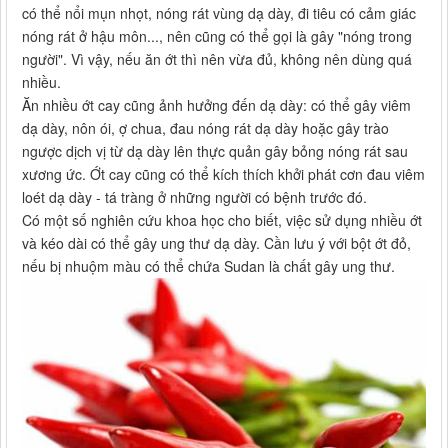
có thể nổi mụn nhọt, nóng rát vùng dạ dày, đi tiêu có cảm giác
nóng rát ở hậu môn..., nên cũng có thể gọi là gây "nóng trong
người". Vì vậy, nếu ăn ớt thì nên vừa đủ, không nên dùng quá
nhiều.
Ăn nhiều ớt cay cũng ảnh hưởng đến dạ dày: có thể gây viêm
dạ dày, nôn ói, ợ chua, đau nóng rát dạ dày hoặc gây trào
ngược dịch vị từ dạ dày lên thực quản gây bỏng nóng rát sau
xương ức. Ớt cay cũng có thể kích thích khởi phát cơn đau viêm
loét dạ dày - tá tràng ở những người có bệnh trước đó.
Có một số nghiên cứu khoa học cho biết, việc sử dụng nhiều ớt
và kéo dài có thể gây ung thư dạ dày. Cần lưu ý với bột ớt đỏ,
nếu bị nhuộm màu có thể chứa Sudan là chất gây ung thư.