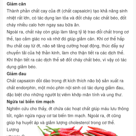
Giảm cân
Thành phần chất cay của ớt (chất capsaicin) tạo khả năng sinh
nhiệt rất lớn, có tác dụng lan tỏa và đốt cháy các chất béo, đốt
cháy nhiều calo hơn ngay sau bữa ăn.
Ngoài ra, chất này còn giúp làm tăng tỷ lệ trao đổi chất trong cơ
thể, tạo cảm giác no và nhờ đó giúp giảm cân. Khi cơ thể hấp
thu chất cay từ ớt, não sẽ tăng cường hoạt động, thúc đẩy sự
chuyển tải của hệ thần kinh, làm cho thận tiết ra các dịch thể.
Khi thận tiết ra các dịch thể sẽ đốt cháy chất béo, vì vậy có tác
dụng giảm béo.
Giảm đau
Chất capsaicin dồi dào trong ớt kích thích não bộ sản xuất ra
chất endorphin, một móc-phin nội sinh có tác dụng giảm đau,
đặc biệt cho những người bị viêm khớp mãn tính và ung thư.
Ngừa tai biến tim mạch
Nghiên cứu cho thấy, ớt chứa các hoạt chất giúp máu lưu thông
tốt, ngăn ngừa nguy cơ tai biến tim mạch. Ngoài ra, ớt cũng
giúp hạ huyết áp và giảm lượng cholesterol trong cơ thể.
Lượng