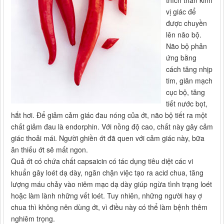
vị giác để
được chuyền
lên não bộ.
Não bộ phản
ứng bằng
cách tăng nhịp
tim, giãn mạch
cục bộ, tăng
tiết nước bọt,
hắt hơi. Để giảm cảm giác đau nóng của ớt, não bộ tiết ra một
chất giảm đau là endorphin. Với nồng độ cao, chất này gây cảm
giác thoải mái. Người ghiền ớt đã quen với cảm giác này, bữa
ăn thiếu ớt sẽ mất ngon.
Quả ớt có chứa chất capsaicin có tác dụng tiêu diệt các vi
khuẩn gây loét dạ dày, ngăn chặn việc tạo ra acid chua, tăng
lượng máu chảy vào niêm mạc dạ dày giúp ngừa tình trạng loét
hoặc làm lành những vết loét. Tuy nhiên, những người hay ợ
chua thì không nên dùng ớt, vì điều này có thể làm bệnh thêm
nghiêm trọng.