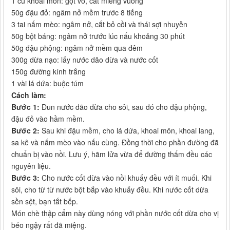
1 củ khoai môn: gọt vỏ, cắt miếng vuông
50g đậu đỏ: ngâm nở mềm trước 8 tiếng
3 tai nấm mèo: ngâm nở, cắt bỏ cồi và thái sợi nhuyễn
50g bột báng: ngâm nở trước lúc nấu khoảng 30 phút
50g đậu phộng: ngâm nở mềm qua đêm
300g dừa nạo: lấy nước dão dừa và nước cốt
150g đường kính trắng
1 vài lá dứa: buộc túm
Cách làm:
Bước 1:
Đun nước dão dừa cho sôi, sau đó cho đậu phộng,
đậu đỏ vào hầm mềm.
Bước 2:
Sau khi đậu mềm, cho lá dứa, khoai môn, khoai lang,
sa kê và nấm mèo vào nấu cùng. Đồng thời cho phần đường đã
chuẩn bị vào nồi. Lưu ý, hãm lửa vừa để đường thấm đều các
nguyên liệu.
Bước 3:
Cho nước cốt dừa vào nồi khuấy đều với ít muối. Khi
sôi, cho từ từ nước bột bắp vào khuấy đều. Khi nước cốt dừa
sền sệt, bạn tắt bếp.
Món chè thập cẩm này dùng nóng với phần nước cốt dừa cho vị
béo ngậy rất đã miệng.