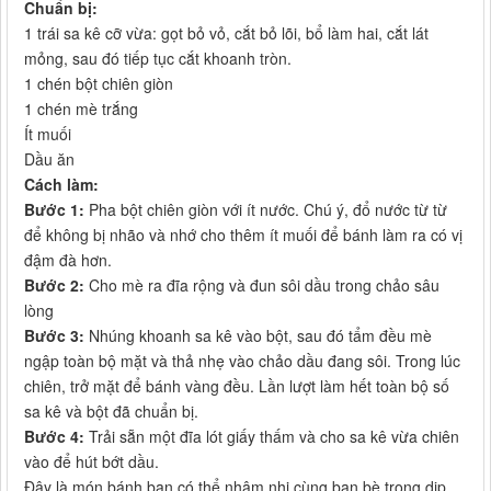
Chuẩn bị:
1 trái sa kê cỡ vừa: gọt bỏ vỏ, cắt bỏ lõi, bổ làm hai, cắt lát
mỏng, sau đó tiếp tục cắt khoanh tròn.
1 chén bột chiên giòn
1 chén mè trắng
Ít muối
Dầu ăn
Cách làm:
Bước 1:
Pha bột chiên giòn với ít nước. Chú ý, đổ nước từ từ
để không bị nhão và nhớ cho thêm ít muối để bánh làm ra có vị
đậm đà hơn.
Bước 2:
Cho mè ra đĩa rộng và đun sôi dầu trong chảo sâu
lòng
Bước 3:
Nhúng khoanh sa kê vào bột, sau đó tẩm đều mè
ngập toàn bộ mặt và thả nhẹ vào chảo dầu đang sôi. Trong lúc
chiên, trở mặt để bánh vàng đều. Lần lượt làm hết toàn bộ số
sa kê và bột đã chuẩn bị.
Bước 4:
Trải sẵn một đĩa lót giấy thấm và cho sa kê vừa chiên
vào để hút bớt dầu.
Đây là món bánh bạn có thể nhâm nhi cùng bạn bè trong dịp