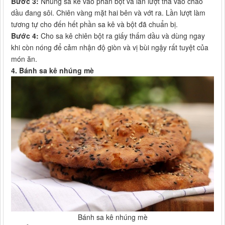
Bước 3:
Nhúng sa kê vào phần bột và lần lượt thả vào chảo
dầu đang sôi. Chiên vàng mặt hai bên và vớt ra. Lần lượt làm
tương tự cho đến hết phần sa kê và bột đã chuẩn bị.
Bước 4:
Cho sa kê chiên bột ra giấy thấm dầu và dùng ngay
khi còn nóng để cảm nhận độ giòn và vị bùi ngậy rất tuyệt của
món ăn.
4. Bánh sa kê nhúng mè
Bánh sa kê nhúng mè