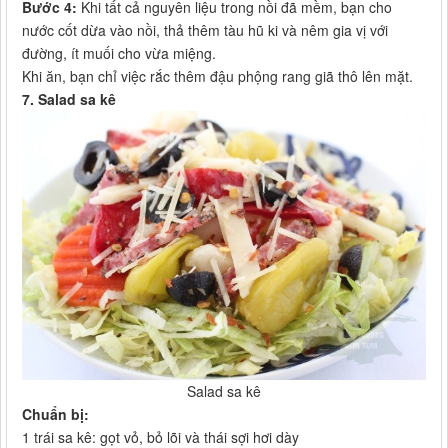
Bước 4:
Khi tất cả nguyên liệu trong nồi đã mềm, bạn cho
nước cốt dừa vào nồi, thả thêm tàu hũ ki và nêm gia vị với
đường, ít muối cho vừa miệng.
Khi ăn, bạn chỉ việc rắc thêm đậu phộng rang giã thô lên mặt.
7. Salad sa kê
Salad sa kê​
Chuẩn bị:
1 trái sa kê: gọt vỏ, bỏ lõi và thái sợi hơi dày