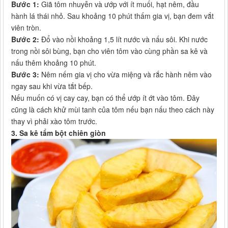
Bước 1:
Giã tôm nhuyễn và ướp với ít muối, hạt nêm, đầu
hành lá thái nhỏ. Sau khoảng 10 phút thấm gia vị, bạn đem vắt
viên tròn.
Bước 2:
Đổ vào nồi khoảng 1,5 lít nước và nấu sôi. Khi nước
trong nồi sôi bùng, bạn cho viên tôm vào cùng phần sa kê và
nấu thêm khoảng 10 phút.
Bước 3:
Nêm nếm gia vị cho vừa miệng và rắc hành nêm vào
ngay sau khi vừa tắt bếp.
Nếu muốn có vị cay cay, bạn có thể ướp ít ớt vào tôm. Đây
cũng là cách khử mùi tanh của tôm nếu bạn nấu theo cách này
thay vì phải xào tôm trước.
3. Sa kê tẩm bột chiên giòn