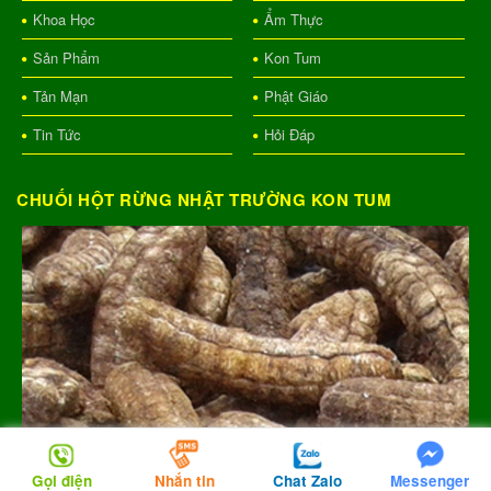
Khoa Học
Ẩm Thực
Sản Phẩm
Kon Tum
Tản Mạn
Phật Giáo
Tin Tức
Hỏi Đáp
CHUỐI HỘT RỪNG NHẬT TRƯỜNG KON TUM
Gọi điện
Nhắn tin
Chat Zalo
Messenger