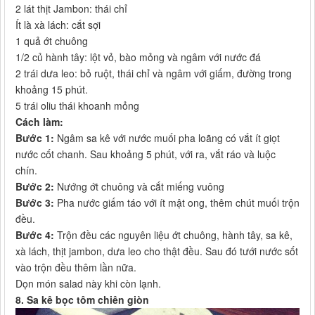
2 lát thịt Jambon: thái chỉ
Ít là xà lách: cắt sợi
1 quả ớt chuông
1/2 củ hành tây: lột vỏ, bào mỏng và ngâm với nước đá
2 trái dưa leo: bỏ ruột, thái chỉ và ngâm với giấm, đường trong
khoảng 15 phút.
5 trái oliu thái khoanh mỏng
Cách làm:
Bước 1:
Ngâm sa kê với nước muối pha loãng có vắt ít giọt
nước cốt chanh. Sau khoảng 5 phút, với ra, vắt ráo và luộc
chín.
Bước 2:
Nướng ớt chuông và cắt miếng vuông
Bước 3:
Pha nước giấm táo với ít mật ong, thêm chút muối trộn
đều.
Bước 4:
Trộn đều các nguyên liệu ớt chuông, hành tây, sa kê,
xà lách, thịt jambon, dưa leo cho thật đều. Sau đó tưới nước sốt
vào trộn đều thêm lần nữa.
Dọn món salad này khi còn lạnh.
8. Sa kê bọc tôm chiên giòn