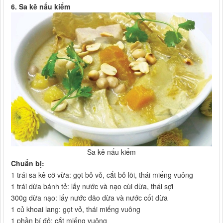
6. Sa kê nấu kiểm
Sa kê nấu kiểm​
Chuẩn bị:
1 trái sa kê cỡ vừa: gọt bỏ vỏ, cắt bỏ lõi, thái miếng vuông
1 trái dừa bánh tẻ: lấy nước và nạo cùi dừa, thái sợi
300g dừa nạo: lấy nước dão dừa và nước cốt dừa
1 củ khoai lang: gọt vỏ, thái miếng vuông
1 phần bí đỏ: cắt miếng vuông