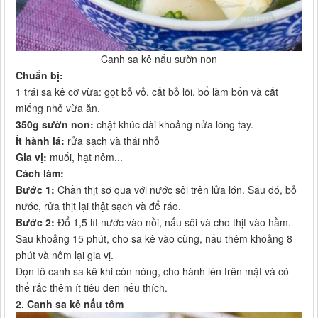
Canh sa kê nấu sườn non​
Chuẩn bị:
1 trái sa kê cỡ vừa: gọt bỏ vỏ, cắt bỏ lõi, bổ làm bốn và cắt
miếng nhỏ vừa ăn.
350g sườn non:
chặt khúc dài khoảng nửa lóng tay.
Ít hành lá:
rửa sạch và thái nhỏ
Gia vị:
muối, hạt nêm...
Cách làm:
Bước 1:
Chần thịt sơ qua với nước sôi trên lửa lớn. Sau đó, bỏ
nước, rửa thịt lại thật sạch và để ráo.
Bước 2:
Đổ 1,5 lít nước vào nồi, nấu sôi và cho thịt vào hầm.
Sau khoảng 15 phút, cho sa kê vào cùng, nấu thêm khoảng 8
phút và nêm lại gia vị.
Dọn tô canh sa kê khi còn nóng, cho hành lên trên mặt và có
thể rắc thêm ít tiêu đen nếu thích.
2. Canh sa kê nấu tôm