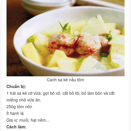
Canh sa kê nấu tôm​
Chuẩn bị:
1 trái sa kê cỡ vừa: gọt bỏ vỏ, cắt bỏ lõi, bổ làm bốn và cắt
miếng nhỏ vừa ăn.
250g tôm nõn
Ít hành lá
Gia vị: muối, hạt nêm...
Cách làm: