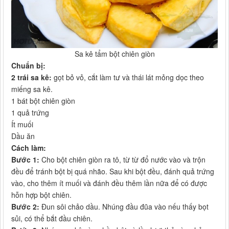
Sa kê tẩm bột chiên giòn​
Chuẩn bị:
2 trái sa kê:
gọt bỏ vỏ, cắt làm tư và thái lát mỏng dọc theo
miếng sa kê.
1 bát bột chiên giòn
1 quả trứng
Ít muối
Dầu ăn
Cách làm:
Bước 1:
Cho bột chiên giòn ra tô, từ từ đổ nước vào và trộn
đều để tránh bột bị quá nhão. Sau khi bột đều, đánh quả trứng
vào, cho thêm ít muối và đánh đều thêm lần nữa để có được
hỗn hợp bột chiên.
Bước 2:
Đun sôi chảo dầu. Nhúng đầu đũa vào nếu thấy bọt
sủi, có thể bắt đầu chiên.