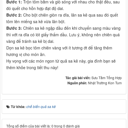
Bước 1:
Trộn tôm bằm và giò sống với nhau cho thật đều, sau
đó quết cho hỗn hợp đạt độ dai.
Bước 2:
Cho bột chiên giòn ra dĩa, lăn sa kê qua sau đó quết
tôm lên miếng sa kê vừa lăn bột.
Bước 3:
Chiên sa kê ngập dầu đến khi chuyển sang màu vàng
thì vớt ra dĩa có lót giấy thấm dầu. Lưu ý, không nên chiên quá
vàng để tránh sa kê bị dai.
Dọn sa kê bọc tôm chiên vàng với ít tương ớt để tăng thêm
hương vị cho món ăn.
Hy vọng với các món ngon từ quả sa kê này, gia đình bạn sẽ
thêm khỏe trong tiết thu này!
Tác giả bài viết:
Sưu Tầm Tổng Hợp
Nguồn phát:
Nhật Trường Kon Tum
Từ khóa:
chế biến quả sa kê
Tổng số điểm của bài viết là: 0 trong 0 đánh giá