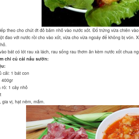
iếp theo cho chút ớt đỏ băm nhỏ vào nước xốt. Đổ trứng vừa chiên vào 
ột đao với nước rồi cho vào xốt, vừa cho vừa ngoáy để không bị vón. Xố
nhỏ.
 vào bát có lót rau xà lách, rau sống rau thơm ăn kèm nước xốt chua ng
im chi củ cải nấu sườn:
ệu:
ủ cải: 1 bát con
: 400gr
 rô: 1 cây nhỏ
t
, gia vị, hạt nêm, mắm.