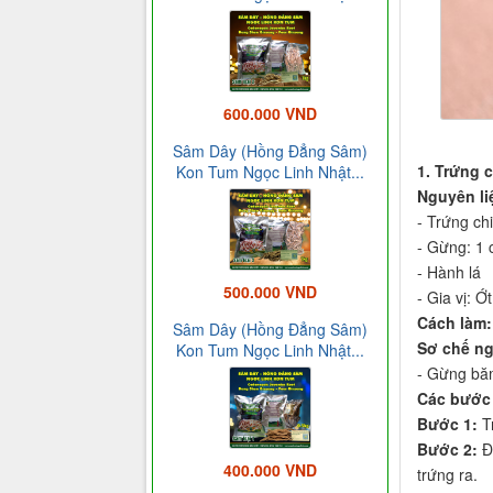
600.000 VND
Sâm Dây (Hồng Đẳng Sâm)
1. Trứng c
Kon Tum Ngọc Linh Nhật...
Nguyên li
- Trứng ch
- Gừng: 1 
- Hành lá
500.000 VND
- Gia vị: Ớ
Cách làm:
Sâm Dây (Hồng Đẳng Sâm)
Sơ chế ng
Kon Tum Ngọc Linh Nhật...
- Gừng băm
Các bước 
Bước 1:
Tr
Bước 2:
Đ
400.000 VND
trứng ra.