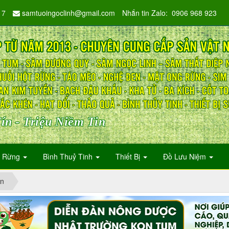
17
samtuoingoclinh@gmail.com
Nhắn tin Zalo: 0906 968 923
ín - Triệu Niềm Tin
n Rừng
Bình Thuỷ Tinh
Thiết Bị
Đồ Lưu Niệm
n