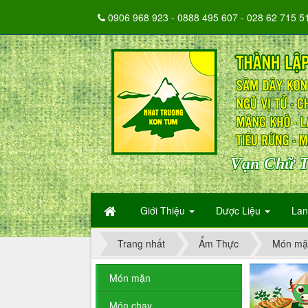
0906 968 923 - 0888 495 607 - 028 62 715 5
Vạn Chữ T
Giới Thiệu
Dược Liệu
La
Trang nhất
Ẩm Thực
Món mặ
Món mặn
Món chay