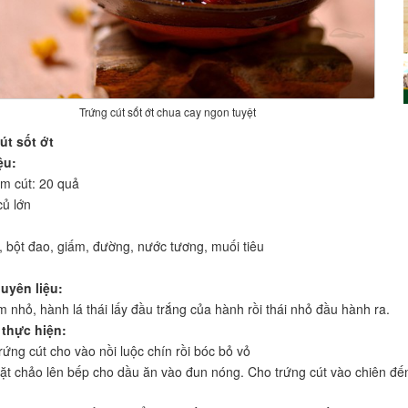
Trứng cút sốt ớt chua cay ngon tuyệt
út sốt ớt
ệu:
im cút: 20 quả
củ lớn
t, bột đao, giấm, đường, nước tương, muối tiêu
uyên liệu:
 nhỏ, hành lá thái lấy đầu trắng của hành rồi thái nhỏ đầu hành ra.
thực hiện:
ứng cút cho vào nồi luộc chín rồi bóc bỏ vỏ
ặt chảo lên bếp cho dầu ăn vào đun nóng. Cho trứng cút vào chiên đến