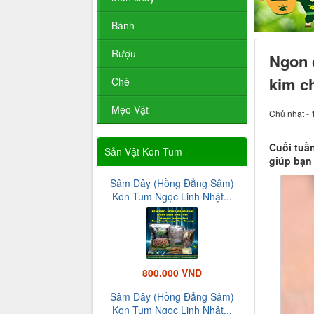
Bánh
Rượu
Ngon 
kim ch
Chè
Mẹo Vặt
Chủ nhật - 
Cuối tuầ
Sản Vật Kon Tum
giúp bạn
Sâm Dây (Hồng Đẳng Sâm)
Kon Tum Ngọc Linh Nhật...
800.000 VND
Sâm Dây (Hồng Đẳng Sâm)
Kon Tum Ngọc Linh Nhật...