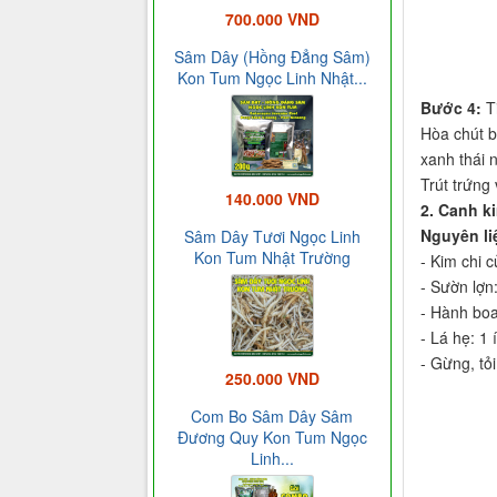
700.000 VND
Sâm Dây (Hồng Đẳng Sâm)
Kon Tum Ngọc Linh Nhật...
Bước 4:
T
Hòa chút b
xanh thái 
Trút trứng
140.000 VND
2. Canh k
Nguyên li
Sâm Dây Tươi Ngọc Linh
Kon Tum Nhật Trường
- Kim chi c
- Sườn lợn
- Hành boa
- Lá hẹ: 1 í
- Gừng, tỏi
250.000 VND
Com Bo Sâm Dây Sâm
Đương Quy Kon Tum Ngọc
Linh...