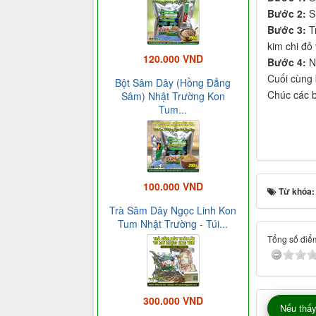
Bước 2:
Sư
Bước 3:
Tr
kim chi đỏ
120.000 VND
Bước 4:
Nê
Cuối cùng 
Bột Sâm Dây (Hồng Đẳng
Chúc các 
Sâm) Nhật Trường Kon
Tum...
100.000 VND
Từ khóa
Trà Sâm Dây Ngọc Linh Kon
Tum Nhật Trường - Túi...
Tổng số điểm
300.000 VND
Nếu thấy