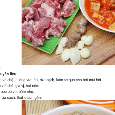
:
uyên liệu:
 về chặt miếng vừa ăn, rửa sạch, luộc sơ qua cho bớt mùi hôi.
với chút gia vị, hạt nêm.
i bóc bỏ vỏ, băm nhỏ.
 rửa sạch, thái khúc ngắn.