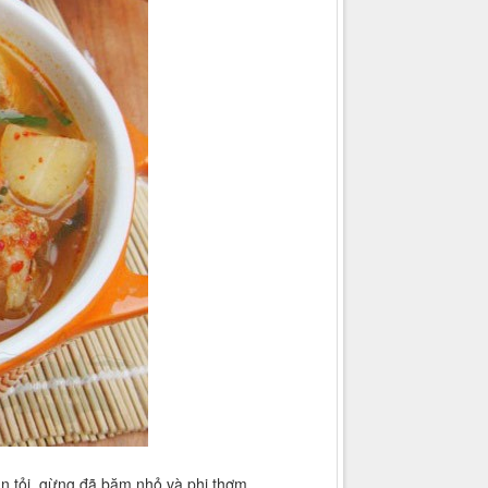
n tỏi, gừng đã băm nhỏ và phi thơm.