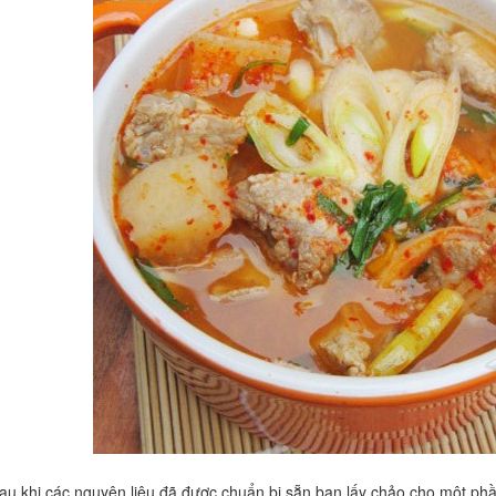
u khi các nguyên liệu đã được chuẩn bị sẵn bạn lấy chảo cho một phầ