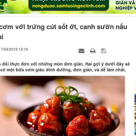
cơm với trứng cút sốt ớt, canh sườn nấu
i
17/04/2016 13:19
n đổi thực đơn với những món đơn giản. Hai gợi ý dưới đây sẽ
 có một bữa cơm giàu dinh dưỡng, đơn giản, và dễ làm nhất.