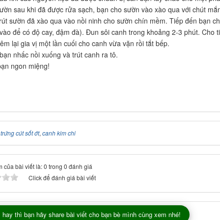
ờn sau khi đã được rửa sạch, bạn cho sườn vào xào qua với chút mắm
út sườn đã xào qua vào nồi ninh cho sườn chín mềm. Tiếp đến bạn ch
 vào để có độ cay, đậm đà). Đun sôi canh trong khoảng 2-3 phút. Cho t
m lại gia vị một lần cuối cho canh vừa vặn rồi tắt bếp.
bạn nhấc nồi xuống và trút canh ra tô.
bạn ngon miệng!
:
trứng cút sốt ớt
,
canh kim chi
 của bài viết là: 0 trong 0 đánh giá
Click để đánh giá bài viết
 hay thì bạn hãy share bài viết cho bạn bè mình cùng xem nhé!