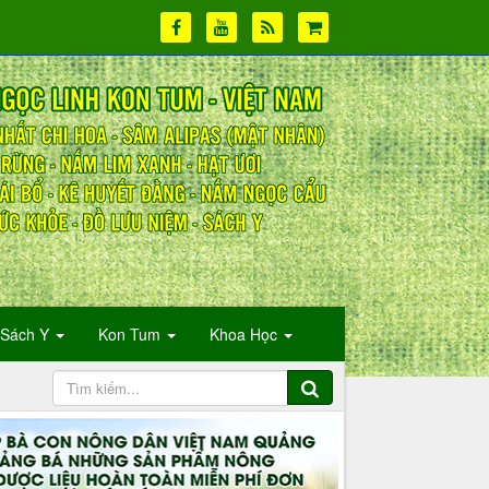
Sách Y
Kon Tum
Khoa Học