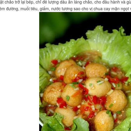
ặt chảo trở lại bếp, chỉ để lượng dầu ăn láng chảo, cho đầu hành và 
hêm đường, muối tiêu, giấm, nước tương sao cho vị chua cay mặn ngọt 