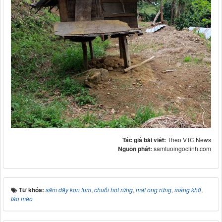
Tác giả bài viết:
Theo VTC News
Nguồn phát:
samtuoingoclinh.com
Từ khóa:
sâm dây kon tum
,
chuối hột rừng
,
mật ong rừng
,
măng khô
,
táo mèo