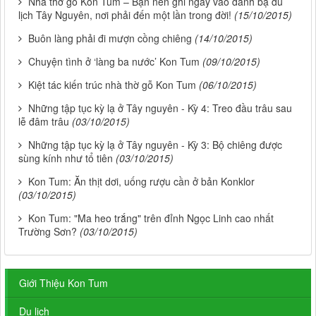
Nhà thờ gỗ Kon Tum – Bạn nên ghi ngay vào danh bạ du
lịch Tây Nguyên, nơi phải đến một lần trong đời!
(15/10/2015)
Buôn làng phải đi mượn cồng chiêng
(14/10/2015)
Chuyện tình ở ‘làng ba nước’ Kon Tum
(09/10/2015)
Kiệt tác kiến trúc nhà thờ gỗ Kon Tum
(06/10/2015)
Những tập tục kỳ lạ ở Tây nguyên - Kỳ 4: Treo đầu trâu sau
lễ đâm trâu
(03/10/2015)
Những tập tục kỳ lạ ở Tây nguyên - Kỳ 3: Bộ chiêng được
sùng kính như tổ tiên
(03/10/2015)
Kon Tum: Ăn thịt dơi, uống rượu cần ở bản Konklor
(03/10/2015)
Kon Tum: "Ma heo trắng" trên đỉnh Ngọc Linh cao nhất
Trường Sơn?
(03/10/2015)
Giới Thiệu Kon Tum
Du lịch