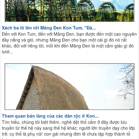
Xách ba lô lên tới Măng Đen Kon Tum, "Đà...
Đến với Kon Tum, đến với Măng Đen, bạn được đến một cao nguyên
đầy nắng và gió, nhưng Măng Đen cho bạn một cái gì đó nó rất
khác, đối với riêng tôi, mỗi khi đến Măng Đen là một cảm giác gì đó
tươi...
Tham quan bản làng của các dân tộc ở Kon...
Tìm hiểu, chúng tôi biết thêm, nghề dệt thổ cẩm ở đây được lưu
truyền từ thế hệ này sang thế hệ khác; người lớn truyền dạy cho lớp
trẻ; cụ thể là phụ nữ/ con gái nhưng đơn lẻ chưa tập hợp thành tổ