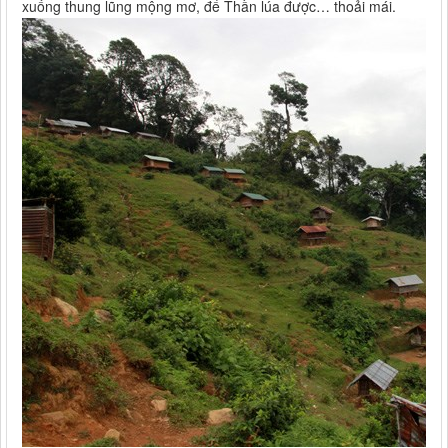
xuống thung lũng mộng mơ, để Thần lúa được… thoải mái.