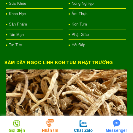
Sức Khỏe
Nông Nghiệp
Khoa Học
Ẩm Thực
Sản Phẩm
Kon Tum
Tản Mạn
Phật Giáo
Tin Tức
Hỏi Đáp
SÂM DÂY NGỌC LINH KON TUM NHẬT TRƯỜNG
Gọi điện
Nhắn tin
Chat Zalo
Messenger