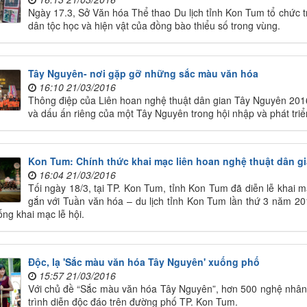
Ngày 17.3, Sở Văn hóa Thể thao Du lịch tỉnh Kon Tum tổ chức tr
dân tộc học và hiện vật của đồng bào thiểu số trong vùng.
Tây Nguyên- nơi gặp gỡ những sắc màu văn hóa
16:10 21/03/2016
Thông điệp của Liên hoan nghệ thuật dân gian Tây Nguyên 2016
và dấu ấn riêng của một Tây Nguyên trong hội nhập và phát triể
Kon Tum: Chính thức khai mạc liên hoan nghệ thuật dân g
16:04 21/03/2016
Tối ngày 18/3, tại TP. Kon Tum, tỉnh Kon Tum đã diễn lễ khai
gắn với Tuần văn hóa – du lịch tỉnh Kon Tum lần thứ 3 năm 2
ống khai mạc lễ hội.
Độc, lạ 'Sắc màu văn hóa Tây Nguyên' xuống phố
15:57 21/03/2016
Với chủ đề “Sắc màu văn hóa Tây Nguyên”, hơn 500 nghệ nhân
trình diễn độc đáo trên đường phố TP. Kon Tum.