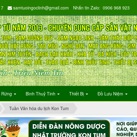
17
samtuoingoclinh@gmail.com
Nhắn tin Zalo: 0906 968 923
ín - Triệu Niềm Tin
n Rừng
Bình Thuỷ Tinh
Thiết Bị
Đồ Lưu Niệm
Tuần Văn hóa du lịch Kon Tum