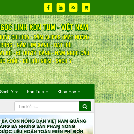
Sách Y
Kon Tum
Khoa Học