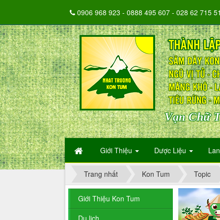
0906 968 923 - 0888 495 607 - 028 62 715 5
Vạn Chữ T
Giới Thiệu
Dược Liệu
La
Trang nhất
Kon Tum
Topic
Giới Thiệu Kon Tum
Du lịch