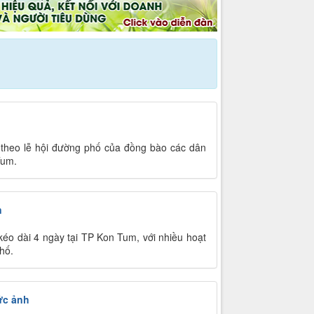
 theo lễ hội đường phố của đồng bào các dân
Tum.
n
kéo dài 4 ngày tại TP Kon Tum, với nhiều hoạt
hố.
ức ảnh