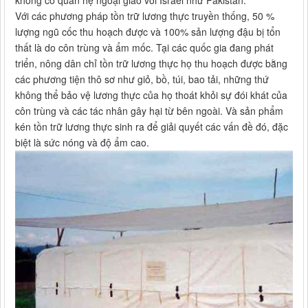
không có quan hệ ngoại giao với Israel như Pakistan.
Với các phương pháp tồn trữ lương thực truyền thống, 50 %
lượng ngũ cốc thu hoạch được và 100% sản lượng đậu bị tổn
thất là do côn trùng và ẩm mốc. Tại các quốc gia đang phát
triển, nông dân chỉ tồn trữ lương thực họ thu hoạch được bằng
các phương tiện thô sơ như giỏ, bồ, túi, bao tải, những thứ
không thể bảo vệ lương thực của họ thoát khỏi sự đói khát của
côn trùng và các tác nhân gây hại từ bên ngoài. Và sản phẩm
kén tồn trữ lương thực sinh ra để giải quyết các vấn đề đó, đặc
biệt là sức nóng và độ ẩm cao.