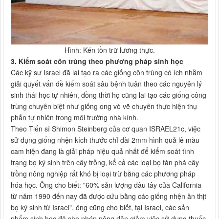
Hình: Kén tồn trữ lương thực.
3. Kiểm soát côn trùng theo phương pháp sinh học
Các kỹ sư Israel đã lai tạo ra các giống côn trùng có ích nhằm
giải quyết vấn đề kiểm soát sâu bệnh tuân theo các nguyên lý
sinh thái học tự nhiên, đồng thời họ cũng lai tạo các giống công
trùng chuyên biệt như giống ong vò vẽ chuyên thực hiện thụ
phấn tự nhiên trong môi trường nhà kính.
Theo Tiến sĩ Shimon Steinberg của cơ quan ISRAEL21c, việc
sử dụng giống nhện kích thước chỉ dài 2mm hình quả lê màu
cam hiện đang là giải pháp hiệu quả nhất để kiểm soát tình
trạng bọ ký sinh trên cây trồng, kể cả các loại bọ tàn phá cây
trồng nông nghiệp rất khó bị loại trừ bằng các phương pháp
hóa học. Ông cho biết: "60% sản lượng dâu tây của California
từ năm 1990 đến nay đã được cứu bằng các giống nhện ăn thịt
bọ ký sinh từ Israel", ông cũng cho biết, tại Israel, các sản
phẩm sinh học đã cho phép nông dân giảm việc sử dụng thuốc