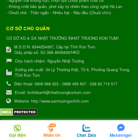
- Nguyên trái không vụn, chọn lựa Chuối phẩm chất tốt
- Không chất bảo quản, phơi sấy tự nhiên theo công nghệ Hà Lan
- Chuối nhỏ - Thân ngắn - Nhiều hạt - Nâu đều (Chuối chín)
CƠ SỞ CHỦ QUẢN
(
)
CƠ SỞ KD & SX NHẬT TRƯỜNG
NHAT TRUONG KON TUM
M.S.D.N: 8344254367, Cấp tại Tỉnh Kon Tum.
Giấy phép số: Số 38A.8009409/HKD
Chịu trách nhiệm:
Nguyễn Nhật Trường
Xưởng sản xuất:
34 Lý Thường Kiệt, Tổ 6, Phường Quang Trung,
Tỉnh Kon Tum
Điện thoại:
0906 968 923 - 0888 495 607 - 028 62 715 517
Email:
kinhdoanh@nhattruongkontum.com
Website:
http://www.samtuoingoclinh.com
QR-code
Đang truy cập: 177
Gọi điện
Nhắn tin
Chat Zalo
Messenger