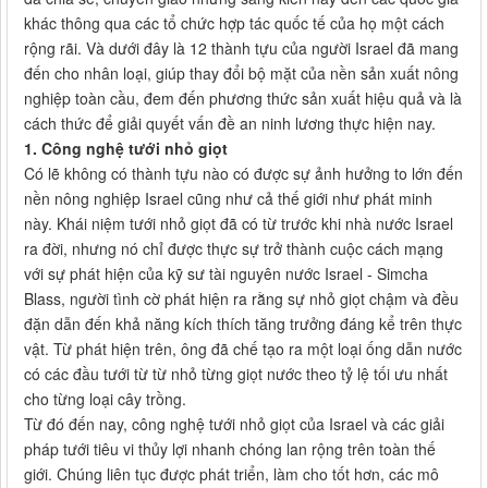
khác thông qua các tổ chức hợp tác quốc tế của họ một cách
rộng rãi. Và dưới đây là 12 thành tựu của người Israel đã mang
đến cho nhân loại, giúp thay đổi bộ mặt của nền sản xuất nông
nghiệp toàn cầu, đem đến phương thức sản xuất hiệu quả và là
cách thức để giải quyết vấn đề an ninh lương thực hiện nay.
1. Công nghệ tưới nhỏ giọt
Có lẽ không có thành tựu nào có được sự ảnh hưởng to lớn đến
nền nông nghiệp Israel cũng như cả thế giới như phát minh
này. Khái niệm tưới nhỏ giọt đã có từ trước khi nhà nước Israel
ra đời, nhưng nó chỉ được thực sự trở thành cuộc cách mạng
với sự phát hiện của kỹ sư tài nguyên nước Israel - Simcha
Blass, người tình cờ phát hiện ra rằng sự nhỏ giọt chậm và đều
đặn dẫn đến khả năng kích thích tăng trưởng đáng kể trên thực
vật. Từ phát hiện trên, ông đã chế tạo ra một loại ống dẫn nước
có các đầu tưới từ từ nhỏ từng giọt nước theo tỷ lệ tối ưu nhất
cho từng loại cây trồng.
Từ đó đến nay, công nghệ tưới nhỏ giọt của Israel và các giải
pháp tưới tiêu vi thủy lợi nhanh chóng lan rộng trên toàn thế
giới. Chúng liên tục được phát triển, làm cho tốt hơn, các mô