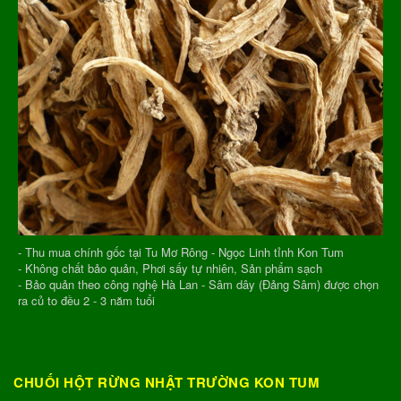
- Thu mua chính gốc tại Tu Mơ Rông - Ngọc Linh tỉnh Kon Tum
- Không chất bảo quản, Phơi sấy tự nhiên, Sản phẩm sạch
- Bảo quản theo công nghệ Hà Lan - Sâm dây (Đảng Sâm) được chọn
ra củ to đều 2 - 3 năm tuổi
CHUỐI HỘT RỪNG NHẬT TRƯỜNG KON TUM