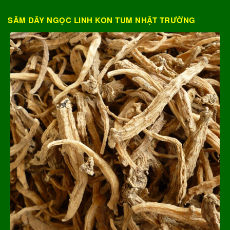
SÂM DÂY NGỌC LINH KON TUM NHẬT TRƯỜNG