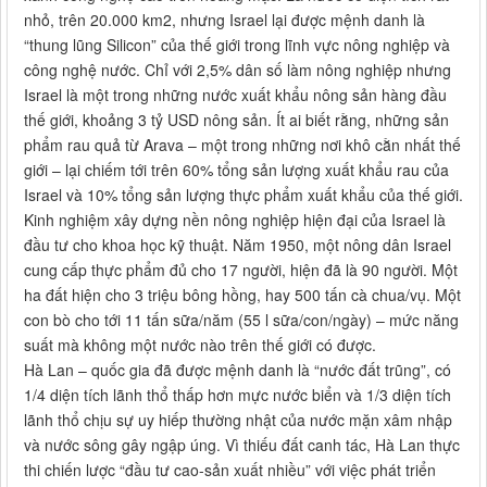
nhỏ, trên 20.000 km2, nhưng Israel lại được mệnh danh là
“thung lũng Silicon” của thế giới trong lĩnh vực nông nghiệp và
công nghệ nước. Chỉ với 2,5% dân số làm nông nghiệp nhưng
Israel là một trong những nước xuất khẩu nông sản hàng đầu
thế giới, khoảng 3 tỷ USD nông sản. Ít ai biết rằng, những sản
phẩm rau quả từ Arava – một trong những nơi khô cằn nhất thế
giới – lại chiếm tới trên 60% tổng sản lượng xuất khẩu rau của
Israel và 10% tổng sản lượng thực phẩm xuất khẩu của thế giới.
Kinh nghiệm xây dựng nền nông nghiệp hiện đại của Israel là
đầu tư cho khoa học kỹ thuật. Năm 1950, một nông dân Israel
cung cấp thực phẩm đủ cho 17 người, hiện đã là 90 người. Một
ha đất hiện cho 3 triệu bông hồng, hay 500 tấn cà chua/vụ. Một
con bò cho tới 11 tấn sữa/năm (55 l sữa/con/ngày) – mức năng
suất mà không một nước nào trên thế giới có được.
Hà Lan – quốc gia đã được mệnh danh là “nước đất trũng”, có
1/4 diện tích lãnh thổ thấp hơn mực nước biển và 1/3 diện tích
lãnh thổ chịu sự uy hiếp thường nhật của nước mặn xâm nhập
và nước sông gây ngập úng. Vì thiếu đất canh tác, Hà Lan thực
thi chiến lược “đầu tư cao-sản xuất nhiều” với việc phát triển