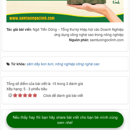
Tác giả bài viết:
Ngô Tiến Dũng – Tổng thư ký Hiệp hội các Doanh Nghiệp
ứng dụng công nghệ cao trong nông nghiệp
Nguồn phát:
samtuoingoclinh.com
Từ khóa:
sâm dây kon tum
,
nông nghiệp công nghệ cao
Tổng số điểm của bài viết là: 15 trong 3 đánh giá
Xếp hạng:
5
-
3
phiếu bầu
Click để đánh giá bài viết
Nếu thấy hay thì bạn hãy share bài viết cho bạn bè mình cùng
xem nhé!