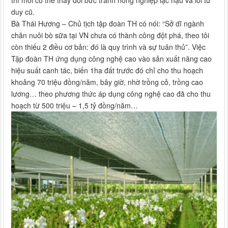
thì mới có thể thay đổi bức tranh nông nghiệp lạc hậu và lối tư
duy cũ.
Bà Thái Hương – Chủ tịch tập đoàn TH có nói: “Sở dĩ ngành
chăn nuôi bò sữa tại VN chưa có thành công đột phá, theo tôi
còn thiếu 2 điều cơ bản: đó là quy trình và sự tuân thủ”. Việc
Tập đoàn TH ứng dụng công nghệ cao vào sản xuất nâng cao
hiệu suất canh tác, biến 1ha đất trước đó chỉ cho thu hoạch
khoảng 70 triệu đồng/năm, bây giờ, nhờ trồng cỏ, trồng cao
lương… theo phương thức áp dụng công nghệ cao đã cho thu
hoạch từ 500 triệu – 1,5 tỷ đồng/năm…