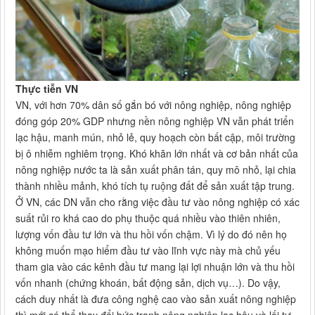
Thực tiễn VN
VN, với hơn 70% dân số gắn bó với nông nghiệp, nông nghiệp
đóng góp 20% GDP nhưng nền nông nghiệp VN vẫn phát triển
lạc hậu, manh mún, nhỏ lẻ, quy hoạch còn bất cập, môi trường
bị ô nhiễm nghiêm trọng. Khó khăn lớn nhất và cơ bản nhất của
nông nghiệp nước ta là sản xuất phân tán, quy mô nhỏ, lại chia
thành nhiều mảnh, khó tích tụ ruộng đất để sản xuất tập trung.
Ở VN, các DN vẫn cho rằng việc đầu tư vào nông nghiệp có xác
suất rủi ro khá cao do phụ thuộc quá nhiều vào thiên nhiên,
lượng vốn đầu tư lớn và thu hồi vốn chậm. Vì lý do đó nên họ
không muốn mạo hiểm đầu tư vào lĩnh vực này mà chủ yếu
tham gia vào các kênh đầu tư mang lại lợi nhuận lớn và thu hồi
vốn nhanh (chứng khoán, bất động sản, dịch vụ…). Do vậy,
cách duy nhất là đưa công nghệ cao vào sản xuất nông nghiệp