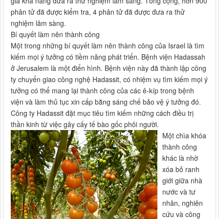
giá khả năng đưa ra thử nghiệm lâm sàng. Tổng cộng, hơn 900
phân tử đã được kiểm tra, 4 phân tử đã được đưa ra thử
nghiệm lâm sàng.
Bí quyết làm nên thành công
Một trong những bí quyết làm nên thành công của Israel là tìm
kiếm mọi ý tưởng có tiềm năng phát triển. Bệnh viện Hadassah
ở Jerusalem là một điển hình. Bệnh viện này đã thành lập công
ty chuyển giao công nghệ Hadassit, có nhiệm vụ tìm kiếm mọi ý
tưởng có thể mang lại thành công của các ê-kíp trong bệnh
viện và làm thủ tục xin cấp bằng sáng chế bảo vệ ý tưởng đó.
Công ty Hadassit đặt mục tiêu tìm kiếm những cách điều trị
thần kinh từ việc gây cấy tế bào gốc phôi người.
Một chìa khóa
thành công
khác là nhờ
xóa bỏ ranh
giới giữa nhà
nước và tư
nhân, nghiên
cứu và công