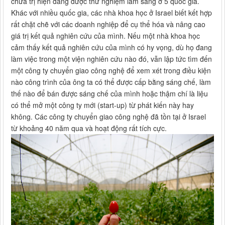
chữa trị hiện đang được thử nghiệm lâm sàng ở 5 quốc gia.
Khác với nhiều quốc gia, các nhà khoa học ở Israel biết kết hợp
rất chặt chẽ với các doanh nghiệp để cụ thể hóa và nâng cao
giá trị kết quả nghiên cứu của mình. Nếu một nhà khoa học
cảm thấy kết quả nghiên cứu của mình có hy vọng, dù họ đang
làm việc trong một viện nghiên cứu nào đó, vẫn lập tức tìm đến
một công ty chuyển giao công nghệ để xem xét trong điều kiện
nào công trình của ông ta có thể được cấp bằng sáng chế, làm
thế nào để bán được sáng chế của mình hoặc thậm chí là liệu
có thể mở một công ty mới (start-up) từ phát kiến này hay
không. Các công ty chuyển giao công nghệ đã tồn tại ở Israel
từ khoảng 40 năm qua và hoạt động rất tích cực.