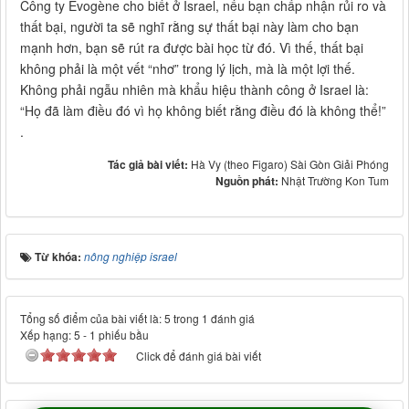
Công ty Evogène cho biết ở Israel, nếu bạn chấp nhận rủi ro và
thất bại, người ta sẽ nghĩ rằng sự thất bại này làm cho bạn
mạnh hơn, bạn sẽ rút ra được bài học từ đó. Vì thế, thất bại
không phải là một vết “nhơ” trong lý lịch, mà là một lợi thế.
Không phải ngẫu nhiên mà khẩu hiệu thành công ở Israel là:
“Họ đã làm điều đó vì họ không biết rằng điều đó là không thể!”
.
Tác giả bài viết:
Hà Vy (theo Figaro) Sài Gòn Giải Phóng
Nguồn phát:
Nhật Trường Kon Tum
Từ khóa:
nông nghiệp israel
Tổng số điểm của bài viết là: 5 trong 1 đánh giá
Xếp hạng:
5
-
1
phiếu bầu
Click để đánh giá bài viết