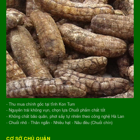
- Thu mua chính gốc tại tỉnh Kon Tum
- Nguyên trái không vụn, chọn lựa Chuối phẩm chất tốt
- Không chất bảo quản, phơi sấy tự nhiên theo công nghệ Hà Lan
- Chuối nhỏ - Thân ngắn - Nhiều hạt - Nâu đều (Chuối chín)
CƠ SỞ CHỦ QUẢN