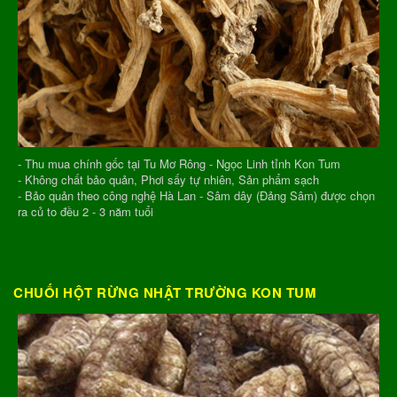
- Thu mua chính gốc tại Tu Mơ Rông - Ngọc Linh tỉnh Kon Tum
- Không chất bảo quản, Phơi sấy tự nhiên, Sản phẩm sạch
- Bảo quản theo công nghệ Hà Lan - Sâm dây (Đảng Sâm) được chọn
ra củ to đều 2 - 3 năm tuổi
CHUỐI HỘT RỪNG NHẬT TRƯỜNG KON TUM