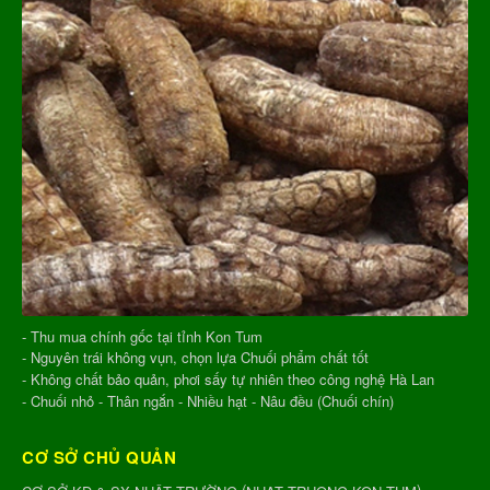
- Thu mua chính gốc tại tỉnh Kon Tum
- Nguyên trái không vụn, chọn lựa Chuối phẩm chất tốt
- Không chất bảo quản, phơi sấy tự nhiên theo công nghệ Hà Lan
- Chuối nhỏ - Thân ngắn - Nhiều hạt - Nâu đều (Chuối chín)
CƠ SỞ CHỦ QUẢN
(
)