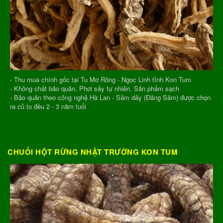
- Thu mua chính gốc tại Tu Mơ Rông - Ngọc Linh tỉnh Kon Tum
- Không chất bảo quản, Phơi sấy tự nhiên, Sản phẩm sạch
- Bảo quản theo công nghệ Hà Lan - Sâm dây (Đảng Sâm) được chọn
ra củ to đều 2 - 3 năm tuổi
CHUỐI HỘT RỪNG NHẬT TRƯỜNG KON TUM