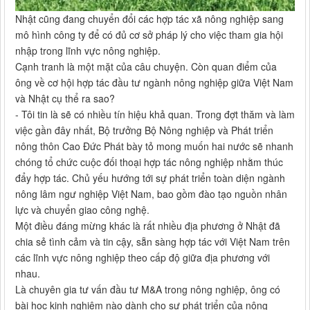
Nhật cũng đang chuyển đổi các hợp tác xã nông nghiệp sang
mô hình công ty để có đủ cơ sở pháp lý cho việc tham gia hội
nhập trong lĩnh vực nông nghiệp.
Cạnh tranh là một mặt của câu chuyện. Còn quan điểm của
ông về cơ hội hợp tác đầu tư ngành nông nghiệp giữa Việt Nam
và Nhật cụ thể ra sao?
- Tôi tin là sẽ có nhiều tín hiệu khả quan. Trong đợt thăm và làm
việc gần đây nhất, Bộ trưởng Bộ Nông nghiệp và Phát triển
nông thôn Cao Đức Phát bày tỏ mong muốn hai nước sẽ nhanh
chóng tổ chức cuộc đối thoại hợp tác nông nghiệp nhằm thúc
đẩy hợp tác. Chủ yếu hướng tới sự phát triển toàn diện ngành
nông lâm ngư nghiệp Việt Nam, bao gồm đào tạo nguồn nhân
lực và chuyển giao công nghệ.
Một điều đáng mừng khác là rất nhiều địa phương ở Nhật đã
chia sẻ tình cảm và tin cậy, sẵn sàng hợp tác với Việt Nam trên
các lĩnh vực nông nghiệp theo cấp độ giữa địa phương với
nhau.
Là chuyên gia tư vấn đầu tư M&A trong nông nghiệp, ông có
bài học kinh nghiệm nào dành cho sự phát triển của nông