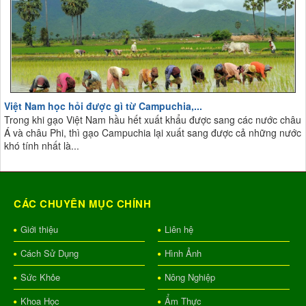
Việt Nam học hỏi được gì từ Campuchia,...
Trong khi gạo Việt Nam hầu hết xuất khẩu được sang các nước châu
Á và châu Phi, thì gạo Campuchia lại xuất sang được cả những nước
khó tính nhất là...
CÁC CHUYÊN MỤC CHÍNH
Giới thiệu
Liên hệ
Cách Sử Dụng
Hình Ảnh
Sức Khỏe
Nông Nghiệp
Khoa Học
Ẩm Thực