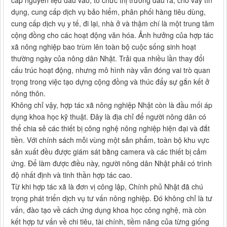
cấp nguyên liệu đầu vào, tổ chức thị trường đầu ra, cho vay tín
dụng, cung cấp dịch vụ bảo hiểm, phân phối hàng tiêu dùng,
cung cấp dịch vụ y tế, đi lại, nhà ở và thậm chí là một trung tâm
cộng đồng cho các hoạt động văn hóa. Ảnh hưởng của hợp tác
xã nông nghiệp bao trùm lên toàn bộ cuộc sống sinh hoạt
thường ngày của nông dân Nhật. Trải qua nhiều lần thay đổi
cấu trúc hoạt động, nhưng mô hình này vẫn đóng vai trò quan
trọng trong việc tạo dựng cộng đồng và thúc đẩy sự gắn kết ở
nông thôn.
Không chỉ vậy, hợp tác xã nông nghiệp Nhật còn là đầu mối áp
dụng khoa học kỹ thuật. Ðây là địa chỉ để người nông dân có
thể chia sẻ các thiết bị công nghệ nông nghiệp hiện đại và đắt
tiền. Với chính sách mỗi vùng một sản phẩm, toàn bộ khu vực
sản xuất đều được giám sát bằng camera và các thiết bị cảm
ứng. Để làm được điều này, người nông dân Nhật phải có trình
độ nhất định và tinh thần hợp tác cao.
Từ khi hợp tác xã là đơn vị công lập, Chính phủ Nhật đã chú
trọng phát triển dịch vụ tư vấn nông nghiệp. Ðó không chỉ là tư
vấn, đào tạo về cách ứng dụng khoa học công nghệ, mà còn
kết hợp tư vấn về chi tiêu, tài chính, tiềm năng của từng giống