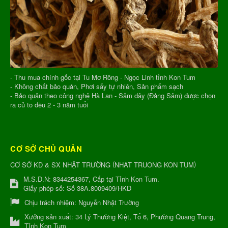
- Thu mua chính gốc tại Tu Mơ Rông - Ngọc Linh tỉnh Kon Tum
- Không chất bảo quản, Phơi sấy tự nhiên, Sản phẩm sạch
- Bảo quản theo công nghệ Hà Lan - Sâm dây (Đảng Sâm) được chọn
ra củ to đều 2 - 3 năm tuổi
CƠ SỞ CHỦ QUẢN
(
)
CƠ SỞ KD & SX NHẬT TRƯỜNG
NHAT TRUONG KON TUM
M.S.D.N: 8344254367, Cấp tại Tỉnh Kon Tum.
Giấy phép số: Số 38A.8009409/HKD
Chịu trách nhiệm:
Nguyễn Nhật Trường
Xưởng sản xuất:
34 Lý Thường Kiệt, Tổ 6, Phường Quang Trung,
Tỉnh Kon Tum