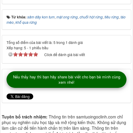
Từ khóa:
sâm dây kon tum
,
mật ong rừng
,
chuối hột rừng
,
tiêu rừng
,
táo
mèo
,
khổ qua rừng
Tổng số điểm của bài viết là: 5 trong 1 đánh giá
Xếp hạng:
5
-
1
phiếu bầu
Click để đánh giá bài viết
Nếu thấy hay thì bạn hãy share bài viết cho bạn bè mình cùng
xem nhé!
Tuyên bố trách nhiệm:
Thông tin trên samtuoingoclinh.com chỉ
phục vụ nghiên cứu học tập và mở rộng kiến thức. Không sử dụng
làm căn cứ để tiến hành chẩn trị trên lâm sàng. Thông tin trên