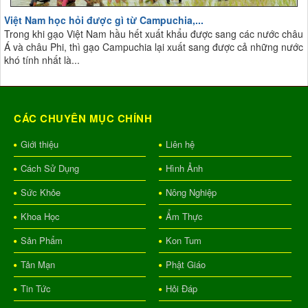
Việt Nam học hỏi được gì từ Campuchia,...
Trong khi gạo Việt Nam hầu hết xuất khẩu được sang các nước châu
Á và châu Phi, thì gạo Campuchia lại xuất sang được cả những nước
khó tính nhất là...
CÁC CHUYÊN MỤC CHÍNH
Giới thiệu
Liên hệ
Cách Sử Dụng
Hình Ảnh
Sức Khỏe
Nông Nghiệp
Khoa Học
Ẩm Thực
Sản Phẩm
Kon Tum
Tản Mạn
Phật Giáo
Tin Tức
Hỏi Đáp