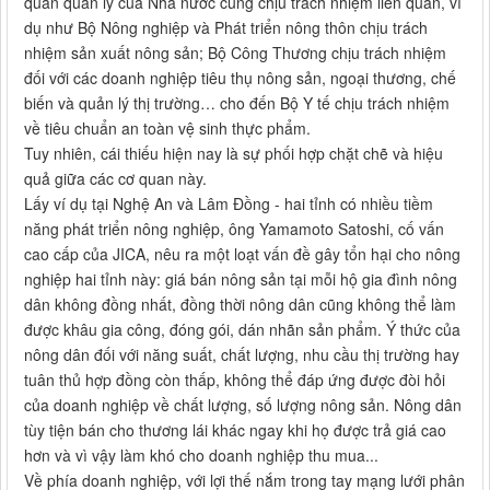
quan quản lý của Nhà nước cùng chịu trách nhiệm liên quan, ví
dụ như Bộ Nông nghiệp và Phát triển nông thôn chịu trách
nhiệm sản xuất nông sản; Bộ Công Thương chịu trách nhiệm
đối với các doanh nghiệp tiêu thụ nông sản, ngoại thương, chế
biến và quản lý thị trường… cho đến Bộ Y tế chịu trách nhiệm
về tiêu chuẩn an toàn vệ sinh thực phẩm.
Tuy nhiên, cái thiếu hiện nay là sự phối hợp chặt chẽ và hiệu
quả giữa các cơ quan này.
Lấy ví dụ tại Nghệ An và Lâm Đồng - hai tỉnh có nhiều tiềm
năng phát triển nông nghiệp, ông Yamamoto Satoshi, cố vấn
cao cấp của JICA, nêu ra một loạt vấn đề gây tổn hại cho nông
nghiệp hai tỉnh này: giá bán nông sản tại mỗi hộ gia đình nông
dân không đồng nhất, đồng thời nông dân cũng không thể làm
được khâu gia công, đóng gói, dán nhãn sản phẩm. Ý thức của
nông dân đối với năng suất, chất lượng, nhu cầu thị trường hay
tuân thủ hợp đồng còn thấp, không thể đáp ứng được đòi hỏi
của doanh nghiệp về chất lượng, số lượng nông sản. Nông dân
tùy tiện bán cho thương lái khác ngay khi họ được trả giá cao
hơn và vì vậy làm khó cho doanh nghiệp thu mua...
Về phía doanh nghiệp, với lợi thế nắm trong tay mạng lưới phân