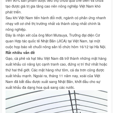
trên 90% sản phẩm được tiêu thụ chưa qua chế biến và chưa
tạo được giá trị gia tăng cao nên nông nghiệp Việt Nam khó
phát triển.
Sau khi Việt Nam tiến hành đổi mới, ngành có phản ứng nhanh
nhạy với cơ chế thị trường nhất và thành công nhất chính là
nông nghiệp.
Đây là nhận xét của ông Mori Mutsuya, Trưởng đại diện Cơ
quan Hợp tác quốc tế Nhật Bản (JICA) tại Việt Nam, tại một
cuộc họp báo về chuỗi nông sản tổ chức hôm 16/12 tại Hà Nội.
Rất nhiều vấn đề
Gạo, cà phê và hạt tiêu Việt Nam đã trở thành những mặt hàng
xuất khẩu có năng lực cạnh tranh cao, đứng vị trí thứ nhất hoặc
thứ hai thế giới. Các mặt hàng như tôm, cá da trơn cũng được
xuất khẩu mạnh. Ngoài ra, tháng 11 năm nay, xoài của Việt
Nam đã bắt đầu được xuất sang Nhật Bản, khởi đầu cho sự
xuất khẩu đa dạng hoa quả sang các nước.