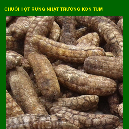
CHUỐI HỘT RỪNG NHẬT TRƯỜNG KON TUM