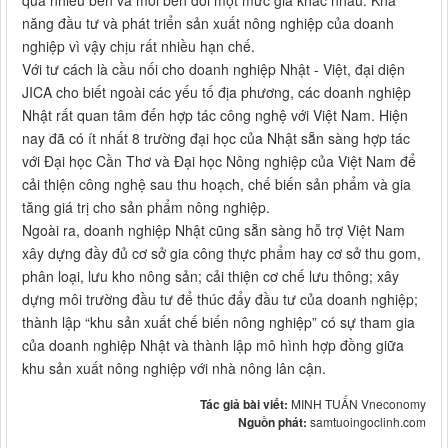
quá nhiều bên và mỗi bên đòi một mức giá khác nhau. Khả
năng đầu tư và phát triển sản xuất nông nghiệp của doanh
nghiệp vì vậy chịu rất nhiều hạn chế.
Với tư cách là cầu nối cho doanh nghiệp Nhật - Việt, đại diện
JICA cho biết ngoài các yếu tố địa phương, các doanh nghiệp
Nhật rất quan tâm đến hợp tác công nghệ với Việt Nam. Hiện
nay đã có ít nhất 8 trường đại học của Nhật sẵn sàng hợp tác
với Đại học Cần Thơ và Đại học Nông nghiệp của Việt Nam để
cải thiện công nghệ sau thu hoạch, chế biến sản phẩm và gia
tăng giá trị cho sản phẩm nông nghiệp.
Ngoài ra, doanh nghiệp Nhật cũng sẵn sàng hỗ trợ Việt Nam
xây dựng đầy đủ cơ sở gia công thực phẩm hay cơ sở thu gom,
phân loại, lưu kho nông sản; cải thiện cơ chế lưu thông; xây
dựng môi trường đầu tư để thúc đẩy đầu tư của doanh nghiệp;
thành lập “khu sản xuất chế biến nông nghiệp” có sự tham gia
của doanh nghiệp Nhật và thành lập mô hình hợp đồng giữa
khu sản xuất nông nghiệp với nhà nông lân cận.
Tác giả bài viết:
MINH TUẤN Vneconomy
Nguồn phát:
samtuoingoclinh.com