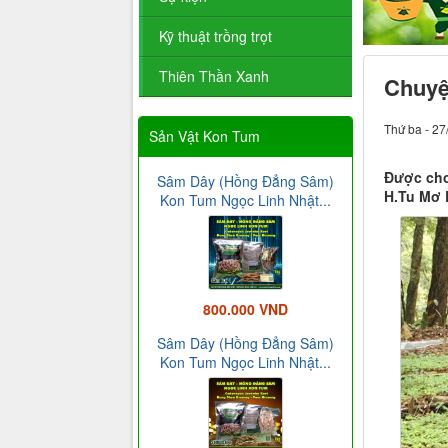
Kỹ thuật trồng trọt
Thiên Thần Xanh
Chuyệ
Thứ ba - 27
Sản Vật Kon Tum
Được cho
Sâm Dây (Hồng Đẳng Sâm)
H.Tu Mơ 
Kon Tum Ngọc Linh Nhật...
800.000 VND
Sâm Dây (Hồng Đẳng Sâm)
Kon Tum Ngọc Linh Nhật...