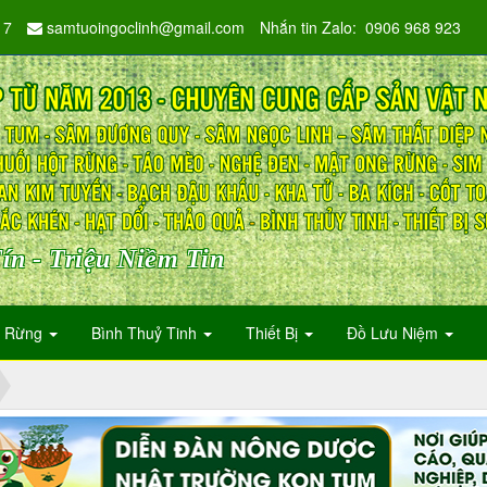
17
samtuoingoclinh@gmail.com
Nhắn tin Zalo: 0906 968 923
ín - Triệu Niềm Tin
n Rừng
Bình Thuỷ Tinh
Thiết Bị
Đồ Lưu Niệm