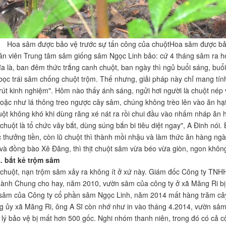
Hoa sâm được bảo vệ trước sự tấn công của chuộtHoa sâm được bảo
ân viên Trung tâm sâm giống sâm Ngọc Linh bảo: cứ 4 tháng sâm ra h
a là, ban đêm thức trắng canh chuột, ban ngày thì ngủ buổi sáng, buổi 
 bọc trái sâm chống chuột trộm. Thế nhưng, giải pháp này chỉ mang tí
"rút kinh nghiệm". Hôm nào thấy ánh sáng, ngửi hơi người là chuột nép 
oặc như lá thông treo ngược cây sâm, chúng không trèo lên vào ăn hạt
uột không khó khi dùng răng xé nát ra rồi chui đầu vào nhấm nháp ăn 
chuột là tổ chức vây bắt, dùng súng bắn bi tiêu diệt ngay", A Đinh nói.
 thưởng tiền, còn lũ chuột thì thành mồi nhậu và làm thức ăn hàng ng
và đồng bào Xê Đăng, thì thịt chuột sâm vừa béo vừa giòn, ngon không
 bắt kẻ trộm sâm
chuột, nạn trộm sâm xảy ra không ít ở xứ này. Giám đốc Công ty TNH
nh Chung cho hay, năm 2010, vườn sâm của công ty ở xã Măng Ri bị t
sâm của Công ty cổ phần sâm Ngọc Linh, năm 2014 mất hàng trăm c
g ủy xã Măng Ri, ông A Sĩ còn nhớ như in vào tháng 4.2014, vườn sâ
lý bảo vệ bị mất hơn 500 gốc. Nghi nhóm thanh niên, trong đó có cả c