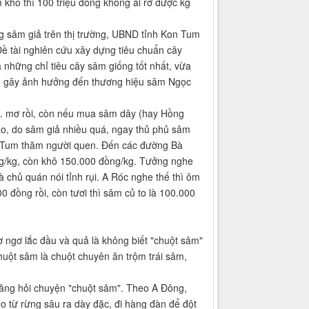
m khô thì 100 triệu đồng không ai rờ được kg
 sâm giả trên thị trường, UBND tỉnh Kon Tum
Đề tài nghiên cứu xây dựng tiêu chuẩn cây
những chỉ tiêu cây sâm giống tốt nhất, vừa
ng… gây ảnh hưởng đến thương hiệu sâm Ngọc
… mơ rồi, còn nếu mua sâm dây (hay Hồng
ảo, do sâm giả nhiều quá, ngay thủ phủ sâm
on Tum thăm người quen. Đến các đường Bà
ng/kg, còn khô 150.000 đồng/kg. Tưởng nghe
 chủ quán nói tỉnh rụi. A Róc nghe thế thì ôm
0 đồng rồi, còn tươi thì sâm củ to là 100.000
 ngơ lắc đầu và quả là không biết "chuột sâm"
chuột sâm là chuột chuyên ăn trộm trái sâm,
ăng hỏi chuyện "chuột sâm". Theo A Đông,
o từ rừng sâu ra dày đặc, đi hàng đàn để đột