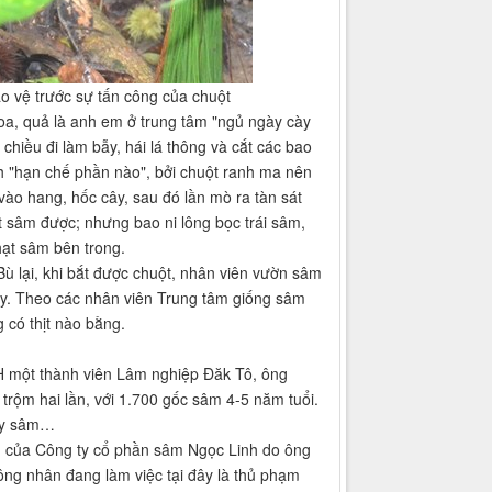
 vệ trước sự tấn công của chuột
oa, quả là anh em ở trung tâm "ngủ ngày cày
chiều đi làm bẫy, hái lá thông và cắt các bao
nh "hạn chế phần nào", bởi chuột ranh ma nên
vào hang, hốc cây, sau đó lần mò ra tàn sát
 sâm được; nhưng bao ni lông bọc trái sâm,
hạt sâm bên trong.
 Bù lại, khi bắt được chuột, nhân viên vườn sâm
ày. Theo các nhân viên Trung tâm giống sâm
 có thịt nào bằng.
H một thành viên Lâm nghiệp Đăk Tô, ông
rộm hai lần, với 1.700 gốc sâm 4-5 năm tuổi.
ây sâm…
m của Công ty cổ phần sâm Ngọc Linh do ông
ông nhân đang làm việc tại đây là thủ phạm