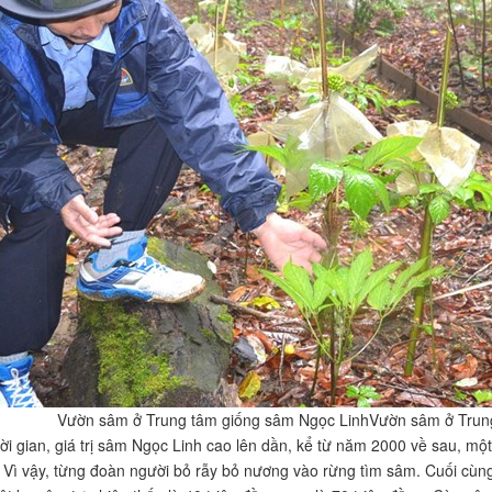
Vườn sâm ở Trung tâm giống sâm Ngọc LinhVườn sâm ở Trun
hời gian, giá trị sâm Ngọc Linh cao lên dần, kể từ năm 2000 về sau, m
. Vì vậy, từng đoàn người bỏ rẫy bỏ nương vào rừng tìm sâm. Cuối cùn