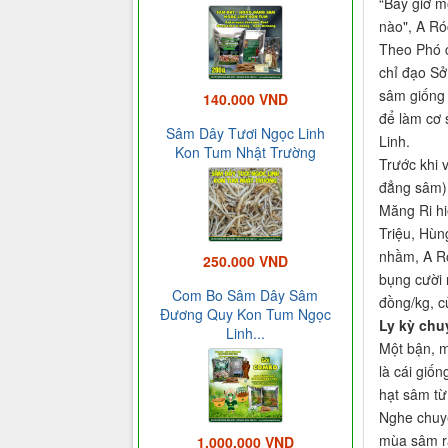
“Bây giờ m
nào", A Ró
Theo Phó c
chỉ đạo Sở
sâm giống 
140.000 VND
để làm cơ 
Sâm Dây Tươi Ngọc Linh
Linh.
Kon Tum Nhật Trường
Trước khi 
đẳng sâm) 
Măng Ri hi
Triệu, Hùn
nhầm, A Ró
250.000 VND
bụng cười 
Com Bo Sâm Dây Sâm
đồng/kg, c
Đương Quy Kon Tum Ngọc
Ly kỳ chu
Linh...
Một bận, m
là cái giố
hạt sâm từ
Nghe chuyệ
mùa sâm ra
1.000.000 VND