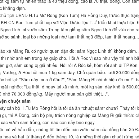
ột kg sâm tự nhiên thấp là 40 triệu đồng, cao là 70 triệu đồng. Còn sâ
c khẳng định.
hủ tịch UBND H.Tu Mơ Rông (Kon Tum) Hà Hồng Duy, trước thực trạng
 KH-CN Kon Tum phối hợp với Viện Dược liệu T.Ư triển khai thực hiện 
Ngọc Linh tại vườn sâm Trung tâm giống sâm Ngọc Linh để vừa cho ra 
sở so sánh, loại bỏ những loại như tam thất ngũ điệp, tam thất hoa
vào xã Măng Ri, có người quen dặn dò: sâm Ngọc Linh thì không dám
thì nhờ anh em trong ấy giúp cho. Hỏi A Róc vì sao như vậy thì anh b
ện giờ, sâm cũng bị giả nhiều. Nói rồi A Róc kể, hôm rồi anh đi TP.K
g Vương, A Róc hỏi mua 1 kg sâm dây. Chủ quán bảo: tươi 30.000 đồ
c hỏi lại: "Sâm này mua ở đâu?", "Sâm Măng Ri chính hiệu đó em!", bà
ngặt nghẽo: "Lạ thật, ở ngay tại xã mình, một kg sâm dây khô là 500.00
ủ nhỏ 70.000 đồng/kg. Mấy người mua bán giỏi thiệt…".
yện chuột sâm
ấy cán bộ H.Tu Mơ Rông hỏi là tôi đã ăn "chuột sâm" chưa? Thấy tôi lơ
ng gì, thì A Đông, cán bộ phụ trách nông nghiệp xã Măng Ri giải thích: 
 các vườn sâm trồng, con nào con nấy béo ngậy.
n có vẻ hấp dẫn, chúng tôi tìm đến các vườn sâm của đồng bào Xê Đ
 hoa và hạt từ tháng 6 đến tháng 10, là những thời gian chuột rừng ké