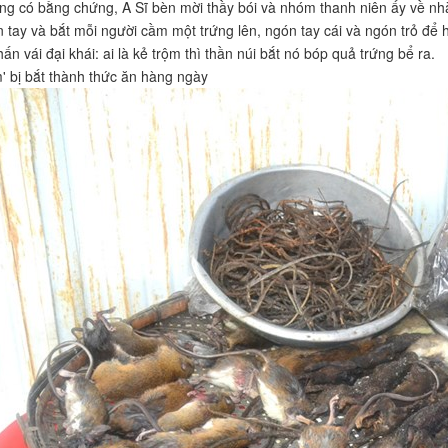
g có bằng chứng, A Sĩ bèn mời thầy bói và nhóm thanh niên ấy về nhà
n tay và bắt mỗi người cầm một trứng lên, ngón tay cái và ngón trỏ để 
ấn vái đại khái: ai là kẻ trộm thì thần núi bắt nó bóp quả trứng bể ra.
' bị bắt thành thức ăn hàng ngày