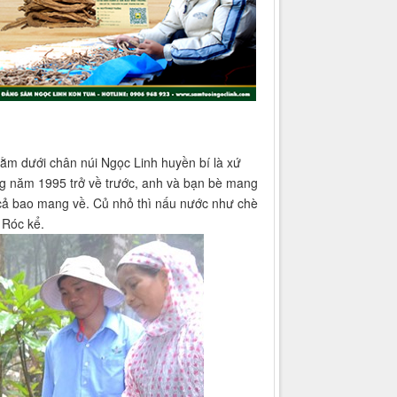
ằm dưới chân núi Ngọc Linh huyền bí là xứ
g năm 1995 trở về trước, anh và bạn bè mang
 cả bao mang về. Củ nhỏ thì nấu nước như chè
 Róc kể.