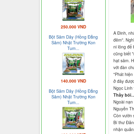
250.000 VND
A Đinh, nh
Bột Sâm Dây (Hồng Đẳng
đêm". Nghĩ
Sâm) Nhật Trường Kon
ni lông để
Tum...
cũng biết 
hạt sâm. H
với đàn ch
"Phát hiện 
140.000 VND
ở đây được
Ngọc Linh 
Bột Sâm Dây (Hồng Đẳng
Thầy bói…
Sâm) Nhật Trường Kon
Ngoài nạn 
Tum...
Nguyễn Thà
Còn vườn 
Bí thư Đản
nhận quản 