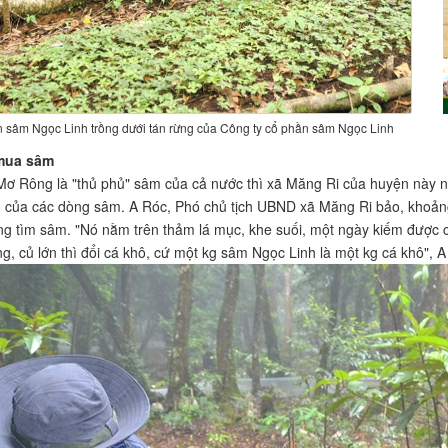
 sâm Ngọc Linh trồng dưới tán rừng của Công ty cổ phần sâm Ngọc Linh
mua sâm
ơ Rông là "thủ phủ" sâm của cả nước thì xã Măng Ri của huyện này n
 của các dòng sâm. A Róc, Phó chủ tịch UBND xã Măng Ri bảo, khoản
ng tìm sâm. "Nó nằm trên thảm lá mục, khe suối, một ngày kiếm được
ng, củ lớn thì đổi cá khô, cứ một kg sâm Ngọc Linh là một kg cá khô", A