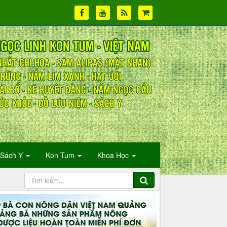
Sách Y
Kon Tum
Khoa Học