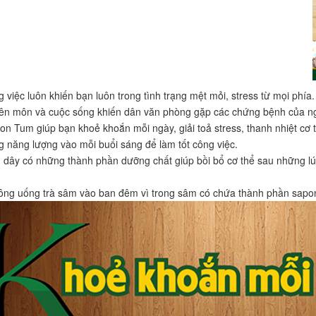
 việc luôn khiến bạn luôn trong tình trạng mệt mỏi, stress từ mọi phía.
ên môn và cuộc sống khiến dân văn phòng gặp các chứng bệnh của ng
n Tum giúp bạn khoẻ khoắn mỗi ngày, giải toả stress, thanh nhiệt cơ t
g năng lượng vào mỗi buổi sáng để làm tốt công việc.
dây có những thành phần dưỡng chất giúp bồi bổ cơ thể sau những lú
ông uống trà sâm vào ban đêm vì trong sâm có chứa thành phần sapon