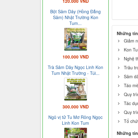
120.000 VND
Bột Sâm Dây (Hồng Đẳng
Sâm) Nhật Trường Kon
Tum...
Những tin
Giảm n
Kon Tum
100.000 VND
Nghệ t
Trà Sâm Dây Ngọc Linh Kon
Trâu t
Tum Nhật Trường - Túi...
Sâm dâ
Táo mè
Quy tr
Tác dụ
300.000 VND
Quy tr
Ngũ vị tử Tu Mơ Rông Ngọc
Tổ chứ
Linh Kon Tum
Những tin