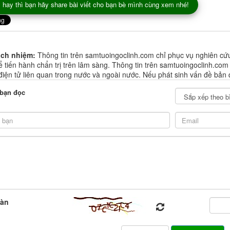
 hay thì bạn hãy share bài viết cho bạn bè mình cùng xem nhé!
ách nhiệm:
Thông tin trên samtuoingoclinh.com chỉ phục vụ nghiên cứ
 tiến hành chẩn trị trên lâm sàng. Thông tin trên samtuoingoclinh.com
 điện tử liên quan trong nước và ngoài nước. Nếu phát sinh vấn đề bản 
 bạn đọc
oàn