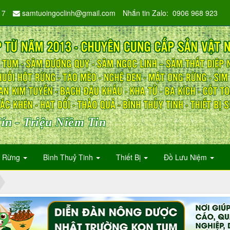
17
samtuoingoclinh@gmail.com
Nhắn tin Zalo: 0906 968 923
ín - Triệu Niềm Tin
n Rừng
Bình Thuỷ Tinh
Thiết Bị
Đồ Lưu Niệm