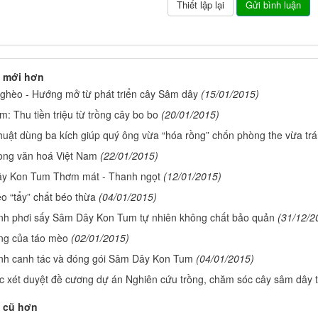
 mới hơn
ghèo - Hướng mở từ phát triển cây Sâm dây
(15/01/2015)
: Thu tiền triệu từ trồng cây bo bo
(20/01/2015)
huật dùng ba kích giúp quý ông vừa “hóa rồng” chốn phòng the vừa trá
rong văn hoá Việt Nam
(22/01/2015)
y Kon Tum Thơm mát - Thanh ngọt
(12/01/2015)
o “tẩy” chất béo thừa
(04/01/2015)
ình phơi sấy Sâm Dây Kon Tum tự nhiên không chất bảo quản
(31/12/2
ng của táo mèo
(02/01/2015)
ình canh tác và đóng gói Sâm Dây Kon Tum
(04/01/2015)
c xét duyệt đề cương dự án Nghiên cứu trồng, chăm sóc cây sâm dây 
 cũ hơn