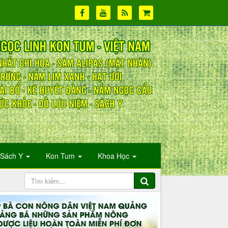
Sách Y
Kon Tum
Khoa Học