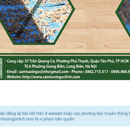
iệc đăng lại bài viết trên ở website hoặc các phương tiện truyền thôn
amtuoingoclinh.com là vi phạm bản quyền