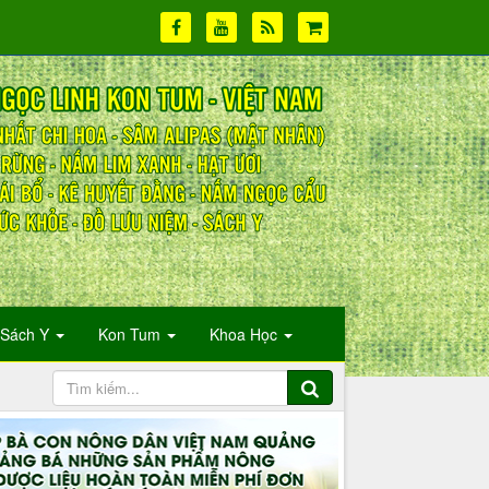
Sách Y
Kon Tum
Khoa Học