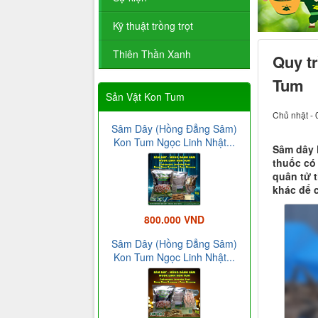
Kỹ thuật trồng trọt
Thiên Thần Xanh
Quy t
Tum
Sản Vật Kon Tum
Chủ nhật - 
Sâm Dây (Hồng Đẳng Sâm)
Kon Tum Ngọc Linh Nhật...
Sâm dây K
thuốc có 
quân tử 
khác để 
800.000 VND
Sâm Dây (Hồng Đẳng Sâm)
Kon Tum Ngọc Linh Nhật...