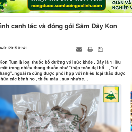
rình canh tác và đóng gói Sâm Dây Kon
04/01/2015 01:41
on Tum là loại thuốc bổ dưỡng với sức khỏe . Đây là 1 liều
mặt trong nhiều thang thuốc như “thập toàn đại bổ “ , “tứ
thang”..ngoài ra cũng được phối hợp với nhiều loại thảo dược
chữa các bệnh ho , thiếu máu , suy nhược…