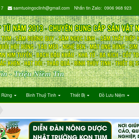
17
samtuoingoclinh@gmail.com
Nhắn tin Zalo: 0906 968 923
ín - Triệu Niềm Tin
n Rừng
Bình Thuỷ Tinh
Thiết Bị
Đồ Lưu Niệm