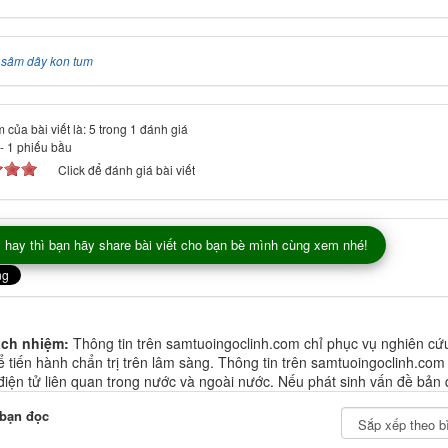
:
sâm dây kon tum
 của bài viết là: 5 trong 1 đánh giá
-
1
phiếu bầu
Click để đánh giá bài viết
 hay thì bạn hãy share bài viết cho bạn bè mình cùng xem nhé!
ách nhiệm:
Thông tin trên samtuoingoclinh.com chỉ phục vụ nghiên cứ
 tiến hành chẩn trị trên lâm sàng. Thông tin trên samtuoingoclinh.com
 điện tử liên quan trong nước và ngoài nước. Nếu phát sinh vấn đề bản 
 bạn đọc