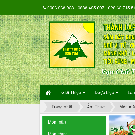
0906 968 923 - 0888 495 607 - 028 62 715 5
Vạn Chữ T
Giới Thiệu
Dược Liệu
La
Trang nhất
Ẩm Thực
Món mặ
Món mặn
Món chay