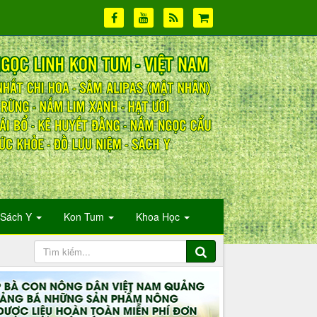
Sách Y
Kon Tum
Khoa Học