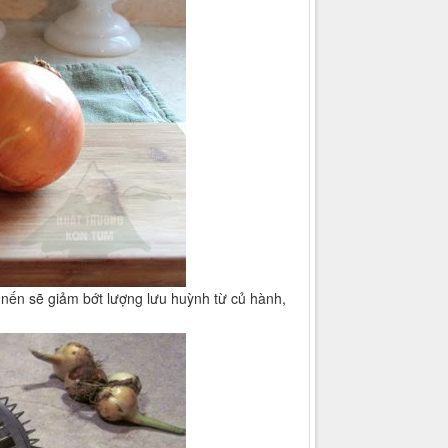
ừ nến sẽ giảm bớt lượng lưu huỳnh từ củ hành,