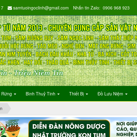
17
samtuoingoclinh@gmail.com
Nhắn tin Zalo: 0906 968 923
ín - Triệu Niềm Tin
n Rừng
Bình Thuỷ Tinh
Thiết Bị
Đồ Lưu Niệm
n