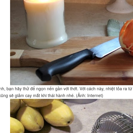
ành, bạn hãy thử để ngọn nến gần với thớt. Với cách này, nhiệt tỏa ra t
cũng sẽ giảm cay mắt khi thái hành nhé. (Ảnh: Internet)