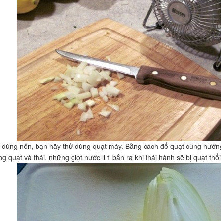
dùng nến, bạn hãy thử dùng quạt máy. Bằng cách để quạt cùng hướng 
g quạt và thái, những giọt nước li ti bắn ra khi thái hành sẽ bị quạt thổi 