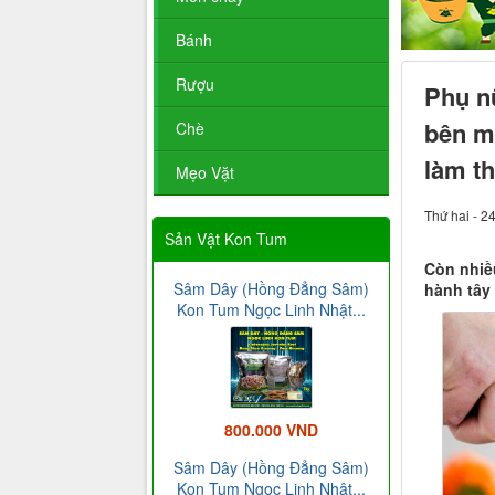
Bánh
Rượu
Phụ nữ
bên mỗ
Chè
làm th
Mẹo Vặt
Thứ hai - 2
Sản Vật Kon Tum
Còn nhiề
Sâm Dây (Hồng Đẳng Sâm)
hành tây
Kon Tum Ngọc Linh Nhật...
800.000 VND
Sâm Dây (Hồng Đẳng Sâm)
Kon Tum Ngọc Linh Nhật...