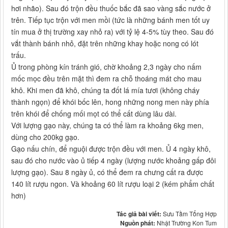
hơi nhão). Sau đó trộn đều thuốc bắc đã sao vàng sắc nước ở
trên. Tiếp tục trộn với men mồi (tức là những bánh men tốt uy
tín mua ở thị trường xay nhỏ ra) với tỷ lệ 4-5% tùy theo. Sau đó
vắt thành bánh nhỏ, đặt trên những khay hoặc nong có lót
trấu.
Ủ trong phòng kín tránh gió, chờ khoảng 2,3 ngày cho nấm
mốc mọc đều trên mặt thì đem ra chỗ thoáng mát cho mau
khô. Khi men đã khô, chúng ta đốt lá mía tươi (không cháy
thành ngọn) để khói bốc lên, hong những nong men này phía
trên khói để chống mối mọt có thể cất dùng lâu dài.
Với lượng gạo này, chúng ta có thể làm ra khoảng 6kg men,
dùng cho 200kg gạo.
Gạo nấu chín, để nguội được trộn đều với men. Ủ 4 ngày khô,
sau đó cho nước vào ủ tiếp 4 ngày (lượng nước khoảng gấp đôi
lượng gạo). Sau 8 ngày ủ, có thể đem ra chưng cất ra được
140 lít rượu ngon. Và khoảng 60 lít rượu loại 2 (kém phẩm chất
hơn)
Tác giả bài viết:
Sưu Tầm Tổng Hợp
Nguồn phát:
Nhật Trường Kon Tum