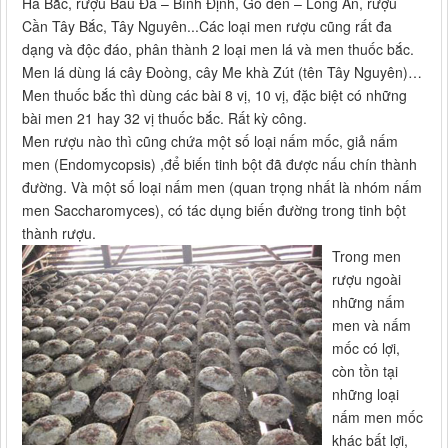
Hà Bắc, rượu Bàu Đá – Bình Định, Gò đen – Long An, rượu
Cần Tây Bắc, Tây Nguyên...Các loại men rượu cũng rất đa
dạng và độc đáo, phân thành 2 loại men lá và men thuốc bắc.
Men lá dùng lá cây Đoòng, cây Me khà Zút (tên Tây Nguyên)…
Men thuốc bắc thì dùng các bài 8 vị, 10 vị, đặc biệt có những
bài men 21 hay 32 vị thuốc bắc. Rất kỳ công.
Men rượu nào thì cũng chứa một số loại nấm mốc, giả nấm
men (Endomycopsis) ,để biến tinh bột đã được nấu chín thành
đường. Và một số loại nấm men (quan trọng nhất là nhóm nấm
men Saccharomyces), có tác dụng biến đường trong tinh bột
thành rượu.
Trong men
rượu ngoài
những nấm
men và nấm
mốc có lợi,
còn tồn tại
những loại
nấm men mốc
khác bất lợi,