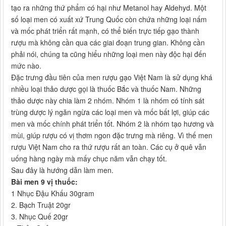
tạo ra những thứ phẩm có hại như Metanol hay Aldehyd. Một
số loại men có xuất xứ Trung Quốc còn chứa những loại nấm
và mốc phát triển rất mạnh, có thể biến trực tiếp gạo thành
rượu mà không cần qua các giai đoạn trung gian. Không cần
phải nói, chúng ta cũng hiểu những loại men này độc hại đến
mức nào.
Đặc trưng đầu tiên của men rượu gạo Việt Nam là sử dụng khá
nhiều loại thảo dược gọi là thuốc Bắc và thuốc Nam. Những
thảo dược này chia làm 2 nhóm. Nhóm 1 là nhóm có tính sát
trùng dược lý ngăn ngừa các loại men và mốc bất lợi, giúp các
men và mốc chính phát triển tốt. Nhóm 2 là nhóm tạo hương và
mùi, giúp rượu có vị thơm ngon đặc trưng mà riêng. Vì thế men
rượu Việt Nam cho ra thứ rượu rất an toàn. Các cụ ở quê vẫn
uống hàng ngày mà mấy chục năm vẫn chạy tốt.
Sau đây là hướng dẫn làm men.
Bài men 9 vị thuốc:
1 Nhục Đậu Khấu 30gram
2. Bạch Truật 20gr
3. Nhục Quế 20gr