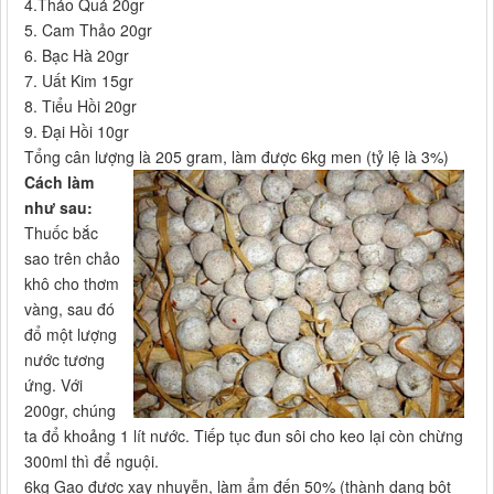
4.Thảo Quả 20gr
5. Cam Thảo 20gr
6. Bạc Hà 20gr
7. Uất Kim 15gr
8. Tiểu Hồi 20gr
9. Đại Hồi 10gr
Tổng cân lượng là 205 gram, làm được 6kg men (tỷ lệ là 3%)
Cách làm
như sau:
Thuốc bắc
sao trên chảo
khô cho thơm
vàng, sau đó
đổ một lượng
nước tương
ứng. Với
200gr, chúng
ta đổ khoảng 1 lít nước. Tiếp tục đun sôi cho keo lại còn chừng
300ml thì để nguội.
6kg Gạo được xay nhuyễn, làm ẩm đến 50% (thành dạng bột