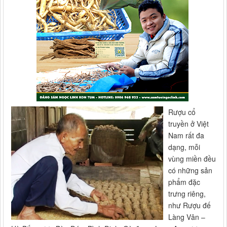
Rượu cổ
truyền ở Việt
Nam rất đa
dạng, mỗi
vùng miền đều
có những sản
phẩm đặc
trưng riêng,
như Rượu đế
Làng Vân –