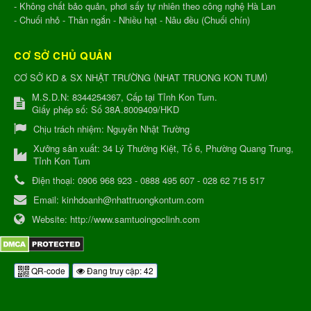
- Không chất bảo quản, phơi sấy tự nhiên theo công nghệ Hà Lan
- Chuối nhỏ - Thân ngắn - Nhiều hạt - Nâu đều (Chuối chín)
CƠ SỞ CHỦ QUẢN
(
)
CƠ SỞ KD & SX NHẬT TRƯỜNG
NHAT TRUONG KON TUM
M.S.D.N: 8344254367, Cấp tại Tỉnh Kon Tum.
Giấy phép số: Số 38A.8009409/HKD
Chịu trách nhiệm:
Nguyễn Nhật Trường
Xưởng sản xuất:
34 Lý Thường Kiệt, Tổ 6, Phường Quang Trung,
Tỉnh Kon Tum
Điện thoại:
0906 968 923 - 0888 495 607 - 028 62 715 517
Email:
kinhdoanh@nhattruongkontum.com
Website:
http://www.samtuoingoclinh.com
QR-code
Đang truy cập: 42