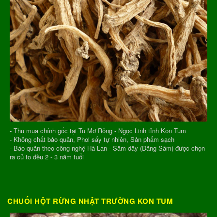
- Thu mua chính gốc tại Tu Mơ Rông - Ngọc Linh tỉnh Kon Tum
- Không chất bảo quản, Phơi sấy tự nhiên, Sản phẩm sạch
- Bảo quản theo công nghệ Hà Lan - Sâm dây (Đảng Sâm) được chọn
ra củ to đều 2 - 3 năm tuổi
CHUỐI HỘT RỪNG NHẬT TRƯỜNG KON TUM