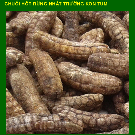
CHUỐI HỘT RỪNG NHẬT TRƯỜNG KON TUM