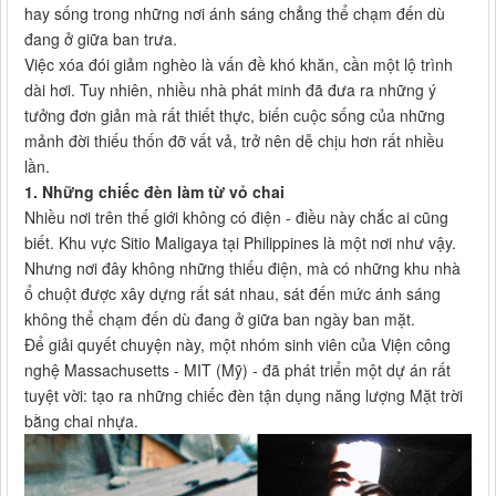
hay sống trong những nơi ánh sáng chẳng thể chạm đến dù
đang ở giữa ban trưa.
Việc xóa đói giảm nghèo là vấn đề khó khăn, cần một lộ trình
dài hơi. Tuy nhiên, nhiều nhà phát minh đã đưa ra những ý
tưởng đơn giản mà rất thiết thực, biến cuộc sống của những
mảnh đời thiếu thốn đỡ vất vả, trở nên dễ chịu hơn rất nhiều
lần.
1. Những chiếc đèn làm từ vỏ chai
Nhiều nơi trên thế giới không có điện - điều này chắc ai cũng
biết. Khu vực Sitio Maligaya tại Philippines là một nơi như vậy.
Nhưng nơi đây không những thiếu điện, mà có những khu nhà
ổ chuột được xây dựng rất sát nhau, sát đến mức ánh sáng
không thể chạm đến dù đang ở giữa ban ngày ban mặt.
Để giải quyết chuyện này, một nhóm sinh viên của Viện công
nghệ Massachusetts - MIT (Mỹ) - đã phát triển một dự án rất
tuyệt vời: tạo ra những chiếc đèn tận dụng năng lượng Mặt trời
bằng chai nhựa.