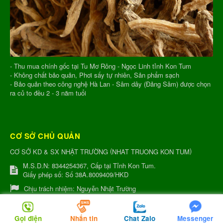
- Thu mua chính gốc tại Tu Mơ Rông - Ngọc Linh tỉnh Kon Tum
- Không chất bảo quản, Phơi sấy tự nhiên, Sản phẩm sạch
- Bảo quản theo công nghệ Hà Lan - Sâm dây (Đảng Sâm) được chọn
ra củ to đều 2 - 3 năm tuổi
CƠ SỞ CHỦ QUẢN
(
)
CƠ SỞ KD & SX NHẬT TRƯỜNG
NHAT TRUONG KON TUM
M.S.D.N: 8344254367, Cấp tại Tỉnh Kon Tum.
Giấy phép số: Số 38A.8009409/HKD
Chịu trách nhiệm:
Nguyễn Nhật Trường
Xưởng sản xuất:
34 Lý Thường Kiệt, Tổ 6, Phường Quang Trung,
Tỉnh Kon Tum
Gọi điện
Nhắn tin
Chat Zalo
Messenger