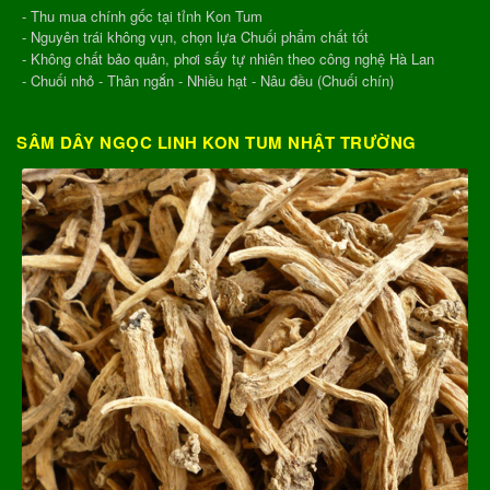
- Thu mua chính gốc tại tỉnh Kon Tum
- Nguyên trái không vụn, chọn lựa Chuối phẩm chất tốt
- Không chất bảo quản, phơi sấy tự nhiên theo công nghệ Hà Lan
- Chuối nhỏ - Thân ngắn - Nhiều hạt - Nâu đều (Chuối chín)
SÂM DÂY NGỌC LINH KON TUM NHẬT TRƯỜNG