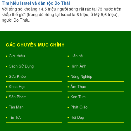
Tìm hiểu Israel và dân tộc Do Thái
Với tổng số khoảng 14,5 triệu người sống rải rác tại 73 nước trên
khắp thế giới (trong đó riêng tại Israel là 6 triệu, ở Mỹ 5,6 triệu),
người Do Thái...
CÁC CHUYÊN MỤC CHÍNH
Giới thiệu
Liên hệ
Cách Sử Dụng
Hình Ảnh
Sức Khỏe
Nông Nghiệp
Khoa Học
Ẩm Thực
Sản Phẩm
Kon Tum
Tản Mạn
Phật Giáo
Tin Tức
Hỏi Đáp