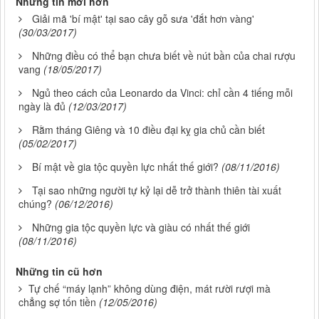
Những tin mới hơn
Giải mã 'bí mật' tại sao cây gỗ sưa 'đắt hơn vàng'
(30/03/2017)
Những điều có thể bạn chưa biết về nút bần của chai rượu
vang
(18/05/2017)
Ngủ theo cách của Leonardo da Vinci: chỉ cần 4 tiếng mỗi
ngày là đủ
(12/03/2017)
Rằm tháng Giêng và 10 điều đại kỵ gia chủ cần biết
(05/02/2017)
Bí mật về gia tộc quyền lực nhất thế giới?
(08/11/2016)
Tại sao những người tự kỷ lại dễ trở thành thiên tài xuất
chúng?
(06/12/2016)
Những gia tộc quyền lực và giàu có nhất thế giới
(08/11/2016)
Những tin cũ hơn
Tự chế “máy lạnh” không dùng điện, mát rười rượi mà
chẳng sợ tốn tiền
(12/05/2016)