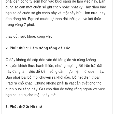
phải đến công ty sớm hơn vào buổi sáng để làm việc này. Bạn
cũng sẽ cần một cuốn sổ ghi chép hoặc nhật ký. Hãy đảm bảo
bạn sẽ có cuốn sổ ghi chép này và một cây bút. Hơn nữa, hãy
đeo đồng hồ. Bạn sẽ muốn tự theo dõi thời gian và kết thúc
trong vòng 7 phút.
thay đổi, sức khỏe, công việc
2. Phút thứ 1: Làm trống rỗng đầu óc
Ở đây không đề cập đến vấn đề tôn giáo và cũng không
khuyến khích thực hành thiền, nhưng mọi người trên trái đất
này đang làm việc để kiếm sống cần thực hiện thói quen này.
Bạn phải loại bỏ mọi chuyện ra khỏi đầu. Bỏ hết điện thoại,
iPad ra chỗ khác. Chúng không phải là vật cần thiết cho thói
quen buổi sáng này. Giữ cho đầu óc trống rỗng nghĩa với việc
bạn chuẩn bị cho một ngày mới.
3. Phút thứ 2: Hít thở