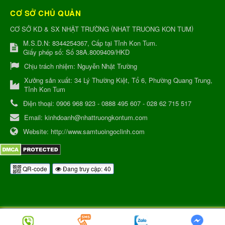
CƠ SỞ CHỦ QUẢN
(
)
CƠ SỞ KD & SX NHẬT TRƯỜNG
NHAT TRUONG KON TUM
M.S.D.N: 8344254367, Cấp tại Tỉnh Kon Tum.
Giấy phép số: Số 38A.8009409/HKD
Chịu trách nhiệm:
Nguyễn Nhật Trường
Xưởng sản xuất:
34 Lý Thường Kiệt, Tổ 6, Phường Quang Trung,
Tỉnh Kon Tum
Điện thoại:
0906 968 923 - 0888 495 607 - 028 62 715 517
Email:
kinhdoanh@nhattruongkontum.com
Website:
http://www.samtuoingoclinh.com
QR-code
Đang truy cập: 40