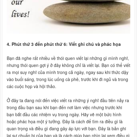
4. Phút thứ 3 đến phút thứ 6: Viết ghi chú và phác họa
Bạn đã nghe rất nhiều về thói quen viết lại những gì mình nghĩ,
nhưng thói quen gợi ý ở đây không chỉ là viết lại. Bạn có thể viết
ra mọi suy nghĩ của mình trong cả ngày, ngay sau khi thức dậy
vào buổi sáng, trong lúc uống cà phê, trước khi đi ngủ và trong
các cuộc họp và hội thảo.
Ở đây ta đang nói đến việc viết ra những ý nghĩ đầu tiên nảy ra
trong đầu bạn sau khi bạn đến nơi làm việc nhưng trước khi
bạn bắt đầu các nhiệm vụ trong ngày. Hãy vẽ một bức hình
hoặc phác họa một ý tưởng. Đây là cách để tìm ra điều gì là
quan trọng và điều gì đang gây áp lực với bạn. Đây là bản ghi
lại sự chuẩn bị của bạn và là cách giúp bạn nhìn lại xem điều gì