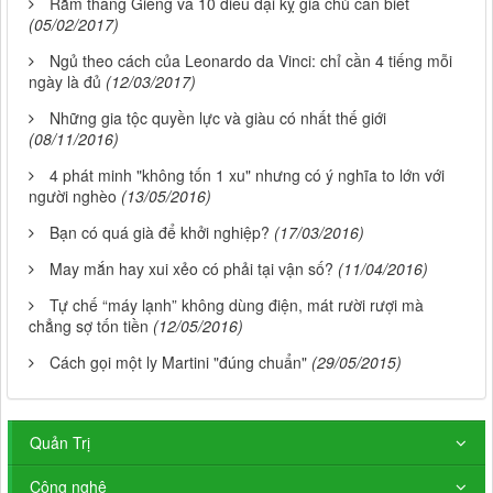
Rằm tháng Giêng và 10 điều đại kỵ gia chủ cần biết
(05/02/2017)
Ngủ theo cách của Leonardo da Vinci: chỉ cần 4 tiếng mỗi
ngày là đủ
(12/03/2017)
Những gia tộc quyền lực và giàu có nhất thế giới
(08/11/2016)
4 phát minh "không tốn 1 xu" nhưng có ý nghĩa to lớn với
người nghèo
(13/05/2016)
Bạn có quá già để khởi nghiệp?
(17/03/2016)
May mắn hay xui xẻo có phải tại vận số?
(11/04/2016)
Tự chế “máy lạnh” không dùng điện, mát rười rượi mà
chẳng sợ tốn tiền
(12/05/2016)
Cách gọi một ly Martini "đúng chuẩn"
(29/05/2015)
Quản Trị
Công nghệ