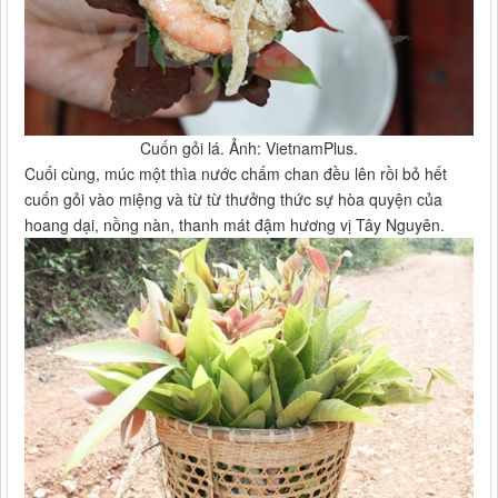
Cuốn gỏi lá. Ảnh: VietnamPlus.
Cuối cùng, múc một thìa nước chấm chan đều lên rồi bỏ hết
cuốn gỏi vào miệng và từ từ thưởng thức sự hòa quyện của
hoang dại, nồng nàn, thanh mát đậm hương vị Tây Nguyên.