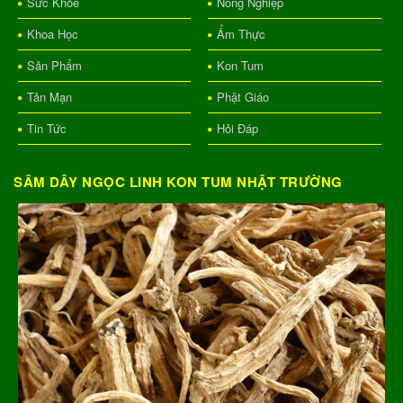
Sức Khỏe
Nông Nghiệp
Khoa Học
Ẩm Thực
Sản Phẩm
Kon Tum
Tản Mạn
Phật Giáo
Tin Tức
Hỏi Đáp
SÂM DÂY NGỌC LINH KON TUM NHẬT TRƯỜNG