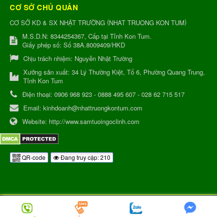
CƠ SỞ CHỦ QUẢN
(
)
CƠ SỞ KD & SX NHẬT TRƯỜNG
NHAT TRUONG KON TUM
M.S.D.N: 8344254367, Cấp tại Tỉnh Kon Tum.
Giấy phép số: Số 38A.8009409/HKD
Chịu trách nhiệm:
Nguyễn Nhật Trường
Xưởng sản xuất:
34 Lý Thường Kiệt, Tổ 6, Phường Quang Trung,
Tỉnh Kon Tum
Điện thoại:
0906 968 923 - 0888 495 607 - 028 62 715 517
Email:
kinhdoanh@nhattruongkontum.com
Website:
http://www.samtuoingoclinh.com
QR-code
Đang truy cập: 210