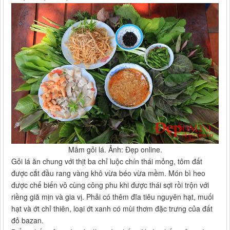
Mâm gỏi lá. Ảnh: Đẹp online.
Gỏi lá ăn chung với thịt ba chỉ luộc chín thái mỏng, tôm đất
được cắt đầu rang vàng khô vừa béo vừa mềm. Món bì heo
được chế biến vô cùng công phu khi được thái sợi rồi trộn với
riềng giã mịn và gia vị. Phải có thêm đĩa tiêu nguyên hạt, muối
hạt và ớt chỉ thiên, loại ớt xanh có mùi thơm đặc trưng của đất
đỏ bazan.