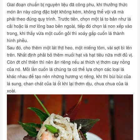
Giai đoạn chuẩn bị nguyên liệu đã công phu, khi thưởng thức
món ăn này cũng đặc biệt không kém, không thể vội vã mà
phải theo đúng quy trình. Trước tiên, chọn một lá to bản như lá
cải hoặc lá mơ lông bao bên ngoài, tiếp đó chọn lá non xếp vào
trong, khi thấy vừa một cuốn gỏi thì xoáy gấp cuốn lá thành
hình phễu.
Sau đó, cho thêm một lát thịt heo, một miếng tôm, vài sợi bì lên
trên. Nhất định phải bỏ thêm muối hạt và hạt tiêu nữa mới đủ vị.
Còn ớt chỉ thiên thì nên ăn riêng nếu ai thích vị thơm cay nồng
của nó. Mỗi lần cuốn lá chúng ta có thể lựa chọn các loại lá
khác nhau để tạo nên những hương vị riêng, khi thì bùi bùi của
lá sung, chan chát của lá ổi khi lại thơm dịu, chua chua của lá
xoài.