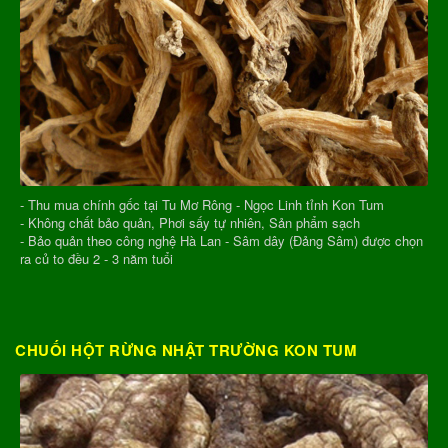
- Thu mua chính gốc tại Tu Mơ Rông - Ngọc Linh tỉnh Kon Tum
- Không chất bảo quản, Phơi sấy tự nhiên, Sản phẩm sạch
- Bảo quản theo công nghệ Hà Lan - Sâm dây (Đảng Sâm) được chọn
ra củ to đều 2 - 3 năm tuổi
CHUỐI HỘT RỪNG NHẬT TRƯỜNG KON TUM