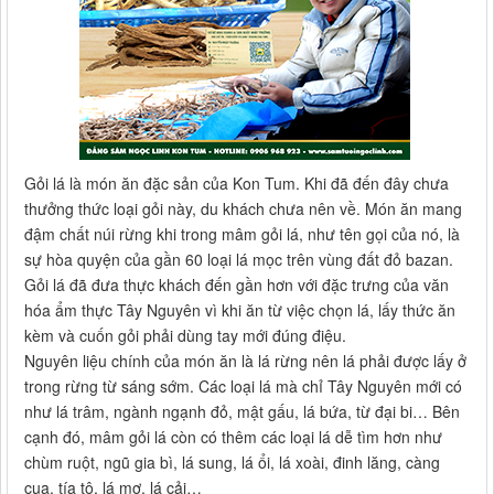
Gỏi lá là món ăn đặc sản của Kon Tum. Khi đã đến đây chưa
thưởng thức loại gỏi này, du khách chưa nên về. Món ăn mang
đậm chất núi rừng khi trong mâm gỏi lá, như tên gọi của nó, là
sự hòa quyện của gần 60 loại lá mọc trên vùng đất đỏ bazan.
Gỏi lá đã đưa thực khách đến gần hơn với đặc trưng của văn
hóa ẩm thực Tây Nguyên vì khi ăn từ việc chọn lá, lấy thức ăn
kèm và cuốn gỏi phải dùng tay mới đúng điệu.
Nguyên liệu chính của món ăn là lá rừng nên lá phải được lấy ở
trong rừng từ sáng sớm. Các loại lá mà chỉ Tây Nguyên mới có
như lá trâm, ngành ngạnh đỏ, mật gấu, lá bứa, từ đại bi… Bên
cạnh đó, mâm gỏi lá còn có thêm các loại lá dễ tìm hơn như
chùm ruột, ngũ gia bì, lá sung, lá ổi, lá xoài, đinh lăng, càng
cua, tía tô, lá mơ, lá cải…