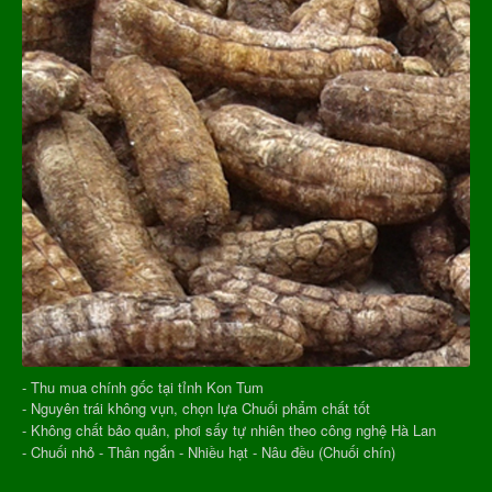
- Thu mua chính gốc tại tỉnh Kon Tum
- Nguyên trái không vụn, chọn lựa Chuối phẩm chất tốt
- Không chất bảo quản, phơi sấy tự nhiên theo công nghệ Hà Lan
- Chuối nhỏ - Thân ngắn - Nhiều hạt - Nâu đều (Chuối chín)