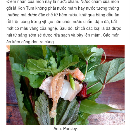
Điểm nhấn của món này là nước chấm. Nước chấm của món
gỏi lá Kon Tum không phải nước mắm hay nước tương thông
thường mà được đặc chế từ hèm rượu, khử qua bằng dầu ăn
rồi trộn cùng trứng vịt tạo nên chén nước chấm đậm đà, bắt
mắt có màu vàng của nghệ. Sau đó, tất cả các loại lá đã được
hái từ sáng sớm sẽ được rửa sạch và bày lên mâm. Các món
ăn kèm cũng dọn ra cùng.
Ảnh: Parsley.