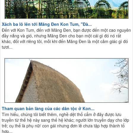
Xách ba lô lên tới Măng Đen Kon Tum, "Đà...
Đến với Kon Tum, đến với Măng Đen, bạn được đến một cao nguyên
đầy nắng và gió, nhưng Măng Đen cho bạn một cái gì đó nó rất
khác, đối với riêng tôi, mỗi khi đến Măng Đen là một cảm giác gì đó
tươi...
Tham quan bản làng của các dân tộc ở Kon...
Tìm hiểu, chúng tôi biết thêm, nghề dệt thổ cẩm ở đây được lưu
truyền từ thế hệ này sang thế hệ khác; người lớn truyền dạy cho lớp
trẻ; cụ thể là phụ nữ/ con gái nhưng đơn lẻ chưa tập hợp thành tổ
hợp...