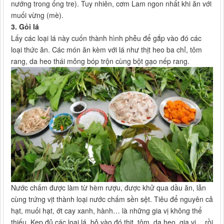
nướng trong ống tre). Tuy nhiên, cơm Lam ngon nhất khi ăn với
muối vừng (mè).
3. Gỏi lá
Lấy các loại lá này cuốn thành hình phễu để gắp vào đó các
loại thức ăn. Các món ăn kèm với lá như thịt heo ba chỉ, tôm
rang, da heo thái mỏng bóp trộn cùng bột gạo nếp rang.
Nước chấm được làm từ hèm rượu, được khử qua dầu ăn, lẫn
cùng trứng vịt thành loại nước chấm sền sệt. Tiêu để nguyên cả
hạt, muối hạt, ớt cay xanh, hành… là những gia vị không thể
thiếu. Kẹp đủ các loại lá, bỏ vào đó thịt, tôm, da heo, gia vị… rồi