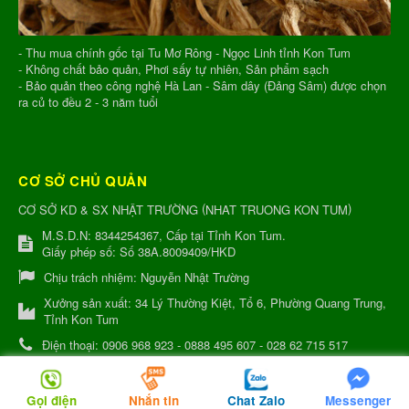
- Thu mua chính gốc tại Tu Mơ Rông - Ngọc Linh tỉnh Kon Tum
- Không chất bảo quản, Phơi sấy tự nhiên, Sản phẩm sạch
- Bảo quản theo công nghệ Hà Lan - Sâm dây (Đảng Sâm) được chọn
ra củ to đều 2 - 3 năm tuổi
CƠ SỞ CHỦ QUẢN
(
)
CƠ SỞ KD & SX NHẬT TRƯỜNG
NHAT TRUONG KON TUM
M.S.D.N: 8344254367, Cấp tại Tỉnh Kon Tum.
Giấy phép số: Số 38A.8009409/HKD
Chịu trách nhiệm:
Nguyễn Nhật Trường
Xưởng sản xuất:
34 Lý Thường Kiệt, Tổ 6, Phường Quang Trung,
Tỉnh Kon Tum
Điện thoại:
0906 968 923 - 0888 495 607 - 028 62 715 517
Email:
kinhdoanh@nhattruongkontum.com
Website:
http://www.samtuoingoclinh.com
Gọi điện
Nhắn tin
Chat Zalo
Messenger