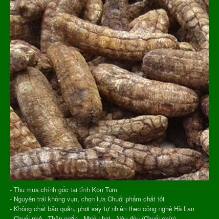
- Thu mua chính gốc tại tỉnh Kon Tum
- Nguyên trái không vụn, chọn lựa Chuối phẩm chất tốt
- Không chất bảo quản, phơi sấy tự nhiên theo công nghệ Hà Lan
- Chuối nhỏ - Thân ngắn - Nhiều hạt - Nâu đều (Chuối chín)