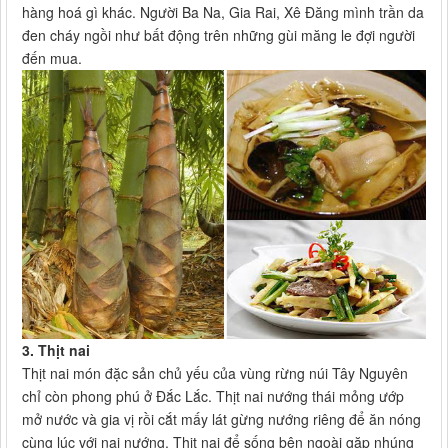
hàng hoá gì khác. Người Ba Na, Gia Rai, Xê Đăng mình trần da
đen cháy ngồi như bất động trên những gùi măng le đợi người
đến mua.
3. Thịt nai
Thịt nai món đặc sản chủ yếu của vùng rừng núi Tây Nguyên
chỉ còn phong phú ở Đắc Lắc. Thịt nai nướng thái mỏng ướp
mở nước và gia vị rồi cắt mấy lát gừng nướng riêng để ăn nóng
cùng lúc với nai nướng. Thịt nai để sống bên ngoài gặp nhúng