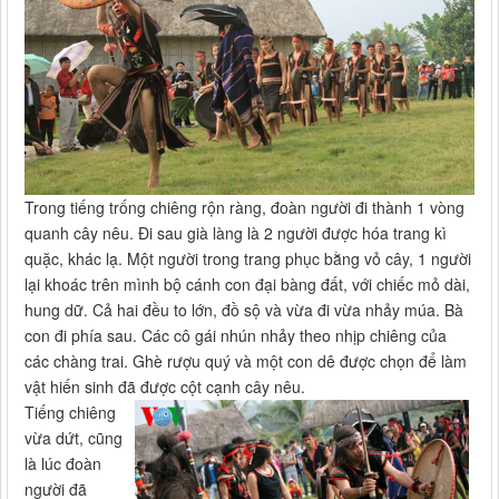
Trong tiếng trống chiêng rộn ràng, đoàn người đi thành 1 vòng
quanh cây nêu. Đi sau già làng là 2 người được hóa trang kì
quặc, khác lạ. Một người trong trang phục bằng vỏ cây, 1 người
lại khoác trên mình bộ cánh con đại bàng đất, với chiếc mỏ dài,
hung dữ. Cả hai đều to lớn, đồ sộ và vừa đi vừa nhảy múa. Bà
con đi phía sau. Các cô gái nhún nhảy theo nhịp chiêng của
các chàng trai. Ghè rượu quý và một con dê được chọn để làm
vật hiến sinh đã được cột cạnh cây nêu.
Tiếng chiêng
vừa dứt, cũng
là lúc đoàn
người đã