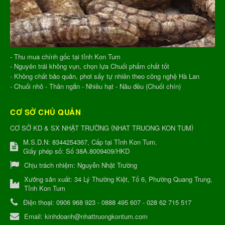
- Thu mua chính gốc tại tỉnh Kon Tum
- Nguyên trái không vụn, chọn lựa Chuối phẩm chất tốt
- Không chất bảo quản, phơi sấy tự nhiên theo công nghệ Hà Lan
- Chuối nhỏ - Thân ngắn - Nhiều hạt - Nâu đều (Chuối chín)
CƠ SỞ CHỦ QUẢN
(
)
CƠ SỞ KD & SX NHẬT TRƯỜNG
NHAT TRUONG KON TUM
M.S.D.N: 8344254367, Cấp tại Tỉnh Kon Tum.
Giấy phép số: Số 38A.8009409/HKD
Chịu trách nhiệm:
Nguyễn Nhật Trường
Xưởng sản xuất:
34 Lý Thường Kiệt, Tổ 6, Phường Quang Trung,
Tỉnh Kon Tum
Điện thoại:
0906 968 923 - 0888 495 607 - 028 62 715 517
Email:
kinhdoanh@nhattruongkontum.com