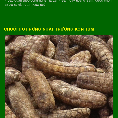
- Bảo quản theo công nghệ Hà Lan - Sâm dây (Đảng Sâm) được chọn
ra củ to đều 2 - 3 năm tuổi
CHUỐI HỘT RỪNG NHẬT TRƯỜNG KON TUM