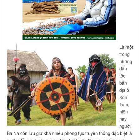
Là một
trong
những
dân
tộc
bản
địa ở
Kon
Tum,
hiện
nay
người
Ba Na còn lưu giữ khá nhiều phong tục truyền thống đặc biệt là