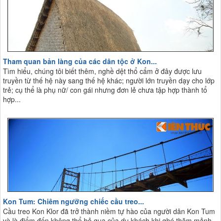
Tham quan bản làng của các dân tộc ở Kon...
Tìm hiểu, chúng tôi biết thêm, nghề dệt thổ cẩm ở đây được lưu
truyền từ thế hệ này sang thế hệ khác; người lớn truyền dạy cho lớp
trẻ; cụ thể là phụ nữ/ con gái nhưng đơn lẻ chưa tập hợp thành tổ
hợp...
Kon Tum: Chiêm ngưỡng chiếc cầu treo...
Cầu treo Kon Klor đã trở thành niềm tự hào của người dân Kon Tum
và là điểm đến không thể bỏ qua của du khách khi ghé thăm mảnh