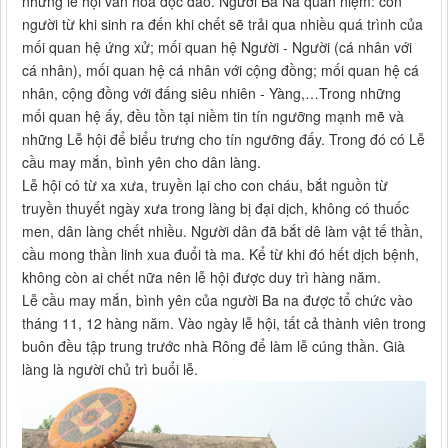
những lễ hội văn hóa độc đáo. Người Ba Na quan niệm: con
người từ khi sinh ra đến khi chết sẽ trải qua nhiều quá trình của
mối quan hệ ứng xử; mối quan hệ Người - Người (cá nhân với
cá nhân), mối quan hệ cá nhân với cộng đồng; mối quan hệ cá
nhân, cộng đồng với đấng siêu nhiên - Yàng,…Trong những
mối quan hệ ấy, đều tồn tại niềm tin tín ngưỡng mạnh mẽ và
những Lễ hội để biểu trưng cho tín ngưỡng đấy. Trong đó có Lễ
cầu may mắn, bình yên cho dân làng.
Lễ hội có từ xa xưa, truyền lại cho con cháu, bắt nguồn từ
truyền thuyết ngày xưa trong làng bị đại dịch, không có thuốc
men, dân làng chết nhiều. Người dân đã bắt dê làm vật tế thần,
cầu mong thần linh xua đuổi tà ma. Kể từ khi đó hết dịch bệnh,
không còn ai chết nữa nên lễ hội được duy trì hàng năm.
Lễ cầu may mắn, bình yên của người Ba na được tổ chức vào
tháng 11, 12 hàng năm. Vào ngày lễ hội, tất cả thành viên trong
buôn đều tập trung trước nhà Rông để làm lễ cúng thần. Già
làng là người chủ trì buổi lễ.