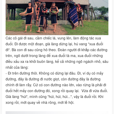
Các cô gái đi sau, cầm chiếc lá, vung lên, làm động tác xua
đuổi. Đi được một đoạn, già làng dừng lại, hú vang "xua đuổi
đi". Bà con đi sau cũng hô theo. Đoàn người đi khắp các đường
trên, ngõ dưới trong làng để xua đuổi tà ma, xua đuổi những
điều xấu xa ra khỏi buôn làng, kể cả những ngõ ngách nhỏ, sâu
nhất của làng:
- Đi trên đường thôi. Không có dừng lại đâu. Đi, ví dụ có mấy
đường, đây là đường đi nước giọt, còn đường đây là đường
chính đi làm rẫy. Cứ có con đường nào lớn, vào rừng là phải đi
đuổi hết mấy con đường đó, xong rồi quay lại. Vừa đi vừa đuổi.
Già làng "húi", mình cũng "húi, húi, húi...", vậy là đuổi rồi. Khi
xong rồi, mới quay về nhà rông, mới lễ hội.