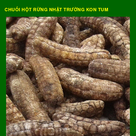
CHUỐI HỘT RỪNG NHẬT TRƯỜNG KON TUM