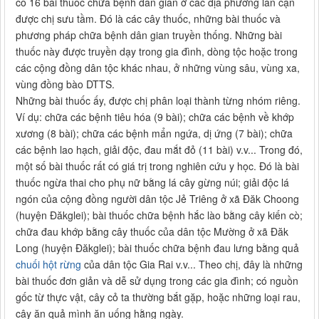
có 16 bài thuốc chữa bệnh dân gian ở các địa phương lân cận
được chị sưu tầm. Đó là các cây thuốc, những bài thuốc và
phương pháp chữa bệnh dân gian truyền thống. Những bài
thuốc này được truyền dạy trong gia đình, dòng tộc hoặc trong
các cộng đồng dân tộc khác nhau, ở những vùng sâu, vùng xa,
vùng đồng bào DTTS.
Những bài thuốc ấy, được chị phân loại thành từng nhóm riêng.
Ví dụ: chữa các bệnh tiêu hóa (9 bài); chữa các bệnh về khớp
xương (8 bài); chữa các bệnh mẩn ngứa, dị ứng (7 bài); chữa
các bệnh lao hạch, giải độc, đau mắt đỏ (11 bài) v.v... Trong đó,
một số bài thuốc rất có giá trị trong nghiên cứu y học. Đó là bài
thuốc ngừa thai cho phụ nữ bằng lá cây gừng núi; giải độc lá
ngón của cộng đồng người dân tộc Jẻ Triêng ở xã Đăk Choong
(huyện Đăkglei); bài thuốc chữa bệnh hắc lào bằng cây kiến cò;
chữa đau khớp bằng cây thuốc của dân tộc Mường ở xã Đăk
Long (huyện Đăkglei); bài thuốc chữa bệnh đau lưng bằng quả
chuối hột rừng
của dân tộc Gia Rai v.v... Theo chị, đây là những
bài thuốc đơn giản và dễ sử dụng trong các gia đình; có nguồn
gốc từ thực vật, cây cỏ ta thường bắt gặp, hoặc những loại rau,
cây ăn quả mình ăn uống hằng ngày.