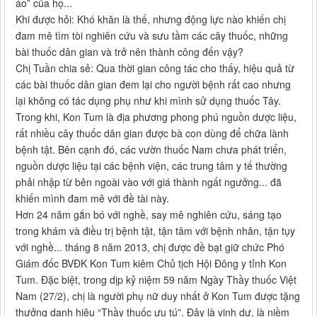
áo” của họ...
Khi được hỏi: Khó khăn là thế, nhưng động lực nào khiến chị
đam mê tìm tòi nghiên cứu và sưu tầm các cây thuốc, những
bài thuốc dân gian và trở nên thành công đến vậy?
Chị Tuần chia sẻ: Qua thời gian công tác cho thấy, hiệu quả từ
các bài thuốc dân gian đem lại cho người bệnh rất cao nhưng
lại không có tác dụng phụ như khi mình sử dụng thuốc Tây.
Trong khi, Kon Tum là địa phương phong phú nguồn dược liệu,
rất nhiều cây thuốc dân gian được bà con dùng để chữa lành
bệnh tật. Bên cạnh đó, các vườn thuốc Nam chưa phát triển,
nguồn dược liệu tại các bệnh viện, các trung tâm y tế thường
phải nhập từ bên ngoài vào với giá thành ngất ngưởng... đã
khiến mình đam mê với đề tài này.
Hơn 24 năm gắn bó với nghề, say mê nghiên cứu, sáng tạo
trong khám và điều trị bệnh tật, tận tâm với bệnh nhân, tận tụy
với nghề... tháng 8 năm 2013, chị được đề bạt giữ chức Phó
Giám đốc BVĐK Kon Tum kiêm Chủ tịch Hội Đông y tỉnh Kon
Tum. Đặc biệt, trong dịp kỷ niệm 59 năm Ngày Thầy thuốc Việt
Nam (27/2), chị là người phụ nữ duy nhất ở Kon Tum được tặng
thưởng danh hiệu “Thầy thuốc ưu tú”. Đây là vinh dự, là niềm