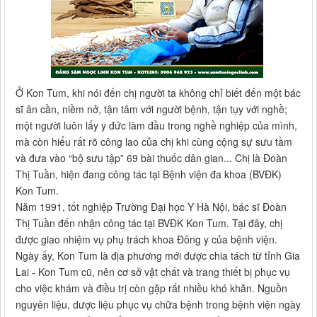
Ở Kon Tum, khi nói đến chị người ta không chỉ biết đến một bác
sĩ ân cần, niềm nở, tận tâm với người bệnh, tận tụy với nghề;
một người luôn lấy y đức làm đầu trong nghề nghiệp của mình,
mà còn hiểu rất rõ công lao của chị khi cùng cộng sự sưu tầm
và đưa vào “bộ sưu tập” 69 bài thuốc dân gian... Chị là Đoàn
Thị Tuần, hiện đang công tác tại Bệnh viện đa khoa (BVĐK)
Kon Tum.
Năm 1991, tốt nghiệp Trường Đại học Y Hà Nội, bác sĩ Đoàn
Thị Tuần đến nhận công tác tại BVĐK Kon Tum. Tại đây, chị
được giao nhiệm vụ phụ trách khoa Đông y của bệnh viện.
Ngày ấy, Kon Tum là địa phương mới được chia tách từ tỉnh Gia
Lai - Kon Tum cũ, nên cơ sở vật chất và trang thiết bị phục vụ
cho việc khám và điều trị còn gặp rất nhiều khó khăn. Nguồn
nguyên liệu, dược liệu phục vụ chữa bệnh trong bệnh viện ngày