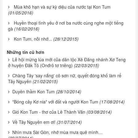
Mùa khô hạn và sự kỳ diệu của nước tại Kon Tum
(01/05/2016)
Huyền thoại tình yêu ở nơi ba nước cùng nghe một tiếng
gà
(16/02/2016)
Kon Tum, nỗi nhớ...
(28/12/2015)
Những tin cũ hơn
Lễ hội mừng lúa mới của dân tộc Xê Đăng nhánh Xơ Teng
ở huyện Đăk Tô (Onđrô tơ triêng)
(22/03/2015)
Chàng Tây 'say nắng' cô sơn nữ, quyết đóng khố làm rể
Tây Nguyên
(21/02/2015)
Duyên thầm Kon Tum
(28/10/2014)
"Bóng cây Kơ nia" với đất và người Kon Tum
(17/08/2014)
Gió Kon Tum - thơ của Lê Thành Văn
(03/08/2014)
Về Tây Nguyên em ơi!
(31/07/2014)
Nhìn mưa Sài Gòn, nhớ mùa mưa quê mình…