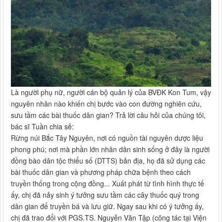
Là người phụ nữ, người cán bộ quản lý của BVĐK Kon Tum, vậy
nguyên nhân nào khiến chị bước vào con đường nghiên cứu,
sưu tầm các bài thuốc dân gian? Trả lời câu hỏi của chúng tôi,
bác sĩ Tuần chia sẻ:
Rừng núi Bắc Tây Nguyên, nơi có nguồn tài nguyên dược liệu
phong phú; nơi mà phần lớn nhân dân sinh sống ở đây là người
đồng bào dân tộc thiểu số (DTTS) bản địa, họ đã sử dụng các
bài thuốc dân gian và phương pháp chữa bệnh theo cách
truyền thống trong cộng đồng... Xuất phát từ tình hình thực tế
ấy, chị đã nảy sinh ý tưởng sưu tầm các cây thuốc quý trong
dân gian để truyền bá và lưu giữ. Ngay sau khi có ý tưởng ấy,
chị đã trao đổi với PGS.TS. Nguyễn Văn Tập (công tác tại Viện