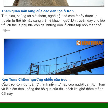
Tham quan bản làng của các dân tộc ở Kon...
Tìm hiểu, chúng tôi biết thêm, nghề dệt thổ cẩm ở đây được lưu
truyền từ thế hệ này sang thế hệ khác; người lớn truyền dạy cho lớp
trẻ; cụ thể là phụ nữ/ con gái nhưng đơn lẻ chưa tập hợp thành tổ
hợp...
Kon Tum: Chiêm ngưỡng chiếc cầu treo...
Cầu treo Kon Klor đã trở thành niềm tự hào của người dân Kon Tum
và là điểm đến không thể bỏ qua của du khách khi ghé thăm mảnh
đất này.