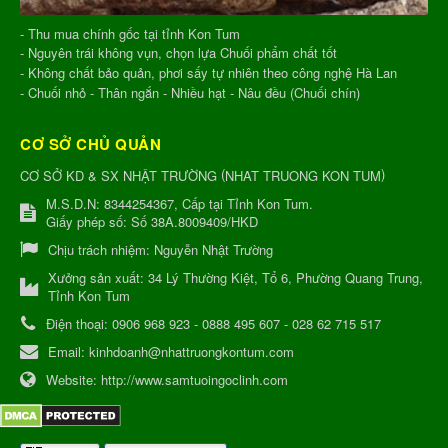
- Thu mua chính gốc tại tỉnh Kon Tum
- Nguyên trái không vụn, chọn lựa Chuối phẩm chất tốt
- Không chất bảo quản, phơi sấy tự nhiên theo công nghệ Hà Lan
- Chuối nhỏ - Thân ngắn - Nhiều hạt - Nâu đều (Chuối chín)
CƠ SỞ CHỦ QUẢN
(
)
CƠ SỞ KD & SX NHẬT TRƯỜNG
NHAT TRUONG KON TUM
M.S.D.N: 8344254367, Cấp tại Tỉnh Kon Tum.
Giấy phép số: Số 38A.8009409/HKD
Chịu trách nhiệm:
Nguyễn Nhật Trường
Xưởng sản xuất:
34 Lý Thường Kiệt, Tổ 6, Phường Quang Trung,
Tỉnh Kon Tum
Điện thoại:
0906 968 923 - 0888 495 607 - 028 62 715 517
Email:
kinhdoanh@nhattruongkontum.com
Website:
http://www.samtuoingoclinh.com