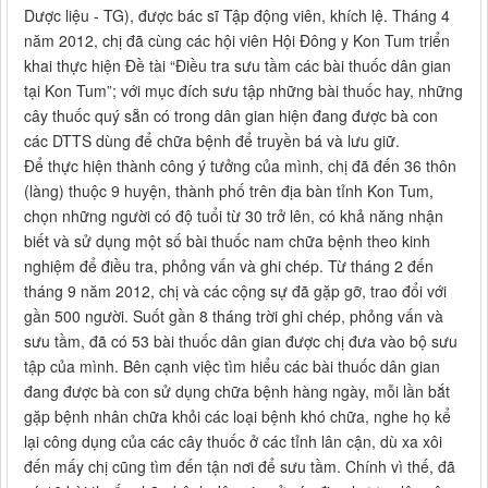
Dược liệu - TG), được bác sĩ Tập động viên, khích lệ. Tháng 4
năm 2012, chị đã cùng các hội viên Hội Đông y Kon Tum triển
khai thực hiện Đề tài “Điều tra sưu tầm các bài thuốc dân gian
tại Kon Tum”; với mục đích sưu tập những bài thuốc hay, những
cây thuốc quý sẵn có trong dân gian hiện đang được bà con
các DTTS dùng để chữa bệnh để truyền bá và lưu giữ.
Để thực hiện thành công ý tưởng của mình, chị đã đến 36 thôn
(làng) thuộc 9 huyện, thành phố trên địa bàn tỉnh Kon Tum,
chọn những người có độ tuổi từ 30 trở lên, có khả năng nhận
biết và sử dụng một số bài thuốc nam chữa bệnh theo kinh
nghiệm để điều tra, phỏng vấn và ghi chép. Từ tháng 2 đến
tháng 9 năm 2012, chị và các cộng sự đã gặp gỡ, trao đổi với
gần 500 người. Suốt gần 8 tháng trời ghi chép, phỏng vấn và
sưu tầm, đã có 53 bài thuốc dân gian được chị đưa vào bộ sưu
tập của mình. Bên cạnh việc tìm hiểu các bài thuốc dân gian
đang được bà con sử dụng chữa bệnh hàng ngày, mỗi lần bắt
gặp bệnh nhân chữa khỏi các loại bệnh khó chữa, nghe họ kể
lại công dụng của các cây thuốc ở các tỉnh lân cận, dù xa xôi
đến mấy chị cũng tìm đến tận nơi để sưu tầm. Chính vì thế, đã