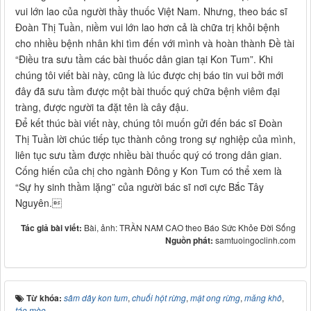
vui lớn lao của người thầy thuốc Việt Nam. Nhưng, theo bác sĩ
Đoàn Thị Tuần, niềm vui lớn lao hơn cả là chữa trị khỏi bệnh
cho nhiều bệnh nhân khi tìm đến với mình và hoàn thành Đề tài
“Điều tra sưu tầm các bài thuốc dân gian tại Kon Tum”. Khi
chúng tôi viết bài này, cũng là lúc được chị báo tin vui bởi mới
đây đã sưu tầm được một bài thuốc quý chữa bệnh viêm đại
tràng, được người ta đặt tên là cây đậu.
Để kết thúc bài viết này, chúng tôi muốn gửi đến bác sĩ Đoàn
Thị Tuần lời chúc tiếp tục thành công trong sự nghiệp của mình,
liên tục sưu tầm được nhiều bài thuốc quý có trong dân gian.
Cống hiến của chị cho ngành Đông y Kon Tum có thể xem là
“Sự hy sinh thầm lặng” của người bác sĩ nơi cực Bắc Tây
Nguyên.
Tác giả bài viết:
Bài, ảnh: TRẦN NAM CAO theo Báo Sức Khỏe Đời Sống
Nguồn phát:
samtuoingoclinh.com
Từ khóa:
sâm dây kon tum
,
chuối hột rừng
,
mật ong rừng
,
măng khô
,
táo mèo