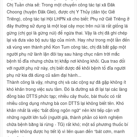
Chị Tuần chia sẻ: Trong một chuyến công tác tại xã Đăk
Choong (huyện Đăk Glei), được chị Y Thủy (dân tộc Giẻ
Triêng), công tác tại Hội LHPN xã cho biết: Phụ nữ Giẻ Triêng ở
đây thường sử dụng lá một loại cây mọc trên núi lá rất giống lá
gừng (chị gọi là gừng núi) để ngừa thai. Vậy là chị đã ghi chép
lại và đưa vào bộ sưu tập của mình. Hay như trong một lần đến
xã vùng ven thành phố Kon Tum công tác, chị đã bắt gặp một
người phụ nữ lành lặn đôi tay sau hàng chục năm trời mắc
bệnh tổ đỉa nhưng chữa trị khắp nơi không khỏi. Qua trao đổi
với người phụ nữ này, chị biết được để khỏi bệnh tổ đỉa người
phụ nữ kia đã dùng củ sâm đại hành...
Thành công là vậy, nhưng chị và các cộng sự đã gặp không ít
khó khăn trong việc sưu tầm. Đó là đường sá đi lại tại các làng
đồng bào DTTS phức tạp; nhiều cây thuốc, bài thuốc có rất
nhiều công dụng nhưng bà con DTTS lại không biết tên. Khó
khăn nhất là việc “bất đồng ngôn ngữ” nên khi tiếp cận với
những người lớn tuổi (người già, thành phần có kinh nghiệm
chữa bệnh bằng lá rừng - TG) rất khó; một số phương thuốc bí
truyền không được họ tiết lộ vì liên quan đến “bát cơm, manh