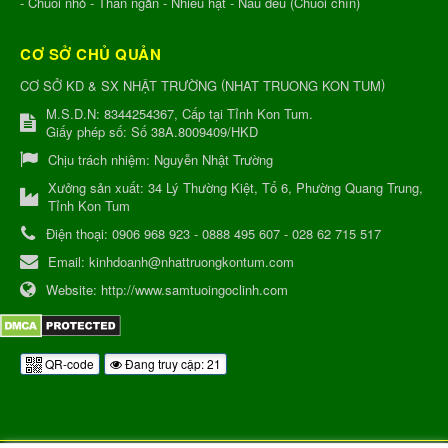
- Chuối nhỏ - Thân ngắn - Nhiều hạt - Nâu đều (Chuối chín)
CƠ SỞ CHỦ QUẢN
(
)
CƠ SỞ KD & SX NHẬT TRƯỜNG
NHAT TRUONG KON TUM
M.S.D.N: 8344254367, Cấp tại Tỉnh Kon Tum.
Giấy phép số: Số 38A.8009409/HKD
Chịu trách nhiệm:
Nguyễn Nhật Trường
Xưởng sản xuất:
34 Lý Thường Kiệt, Tổ 6, Phường Quang Trung,
Tỉnh Kon Tum
Điện thoại:
0906 968 923 - 0888 495 607 - 028 62 715 517
Email:
kinhdoanh@nhattruongkontum.com
Website:
http://www.samtuoingoclinh.com
QR-code
Đang truy cập: 21