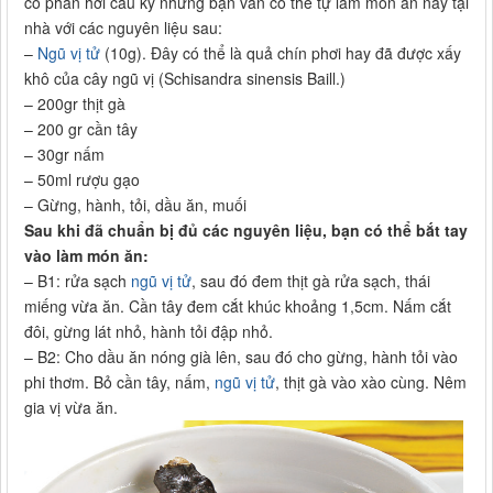
có phần hơi cầu kỳ nhưng bạn vẫn có thể tự làm món ăn này tại
nhà với các nguyên liệu sau:
–
Ngũ vị tử
(10g). Đây có thể là quả chín phơi hay đã được xấy
khô của cây ngũ vị (Schisandra sinensis Baill.)
– 200gr thịt gà
– 200 gr cần tây
– 30gr nấm
– 50ml rượu gạo
– Gừng, hành, tỏi, dầu ăn, muối
Sau khi đã chuẩn bị đủ các nguyên liệu, bạn có thể bắt tay
vào làm món ăn:
– B1: rửa sạch
ngũ vị tử
, sau đó đem thịt gà rửa sạch, thái
miếng vừa ăn. Cần tây đem cắt khúc khoảng 1,5cm. Nấm cắt
đôi, gừng lát nhỏ, hành tỏi đập nhỏ.
– B2: Cho dầu ăn nóng già lên, sau đó cho gừng, hành tỏi vào
phi thơm. Bỏ cần tây, nấm,
ngũ vị tử
, thịt gà vào xào cùng. Nêm
gia vị vừa ăn.