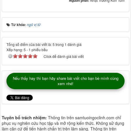
Nguồn phát:
Nhật Trường Kon Tum
Từ khóa:
ngũ vị tử
Tổng số điểm của bài viết là: 5 trong 1 đánh giá
Xếp hạng:
5
-
1
phiếu bầu
Click để đánh giá bài viết
Nếu thấy hay thì bạn hãy share bài viết cho bạn bè mình cùng
xem nhé!
Tuyên bố trách nhiệm:
Thông tin trên samtuoingoclinh.com chỉ
phục vụ nghiên cứu học tập và mở rộng kiến thức. Không sử dụng
làm căn cứ để tiến hành chẩn trị trên lâm sàng. Thông tin trên