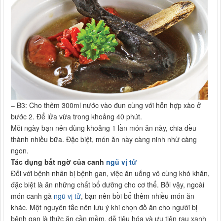
– B3: Cho thêm 300ml nước vào đun cùng với hỗn hợp xào ở
bước 2. Để lửa vừa trong khoảng 40 phút.
Mỗi ngày bạn nên dùng khoảng 1 lần món ăn này, chia đều
thành nhiều bữa. Đặc biệt, món ăn này càng ninh nhừ càng
ngon.
Tác dụng bất ngờ của canh
ngũ vị tử
Đối với bệnh nhân bị bệnh gan, việc ăn uống vô cùng khó khăn,
đặc biệt là ăn những chất bổ dưỡng cho cơ thể. Bởi vậy, ngoài
món canh gà
ngũ vị tử
, bạn nên bồi bổ thêm nhiều món ăn
khác. Một nguyên tắc nên lưu ý khi chọn đồ ăn cho người bị
bệnh gan là thức ăn cần mềm, dễ tiêu hóa và ưu tiên rau xanh