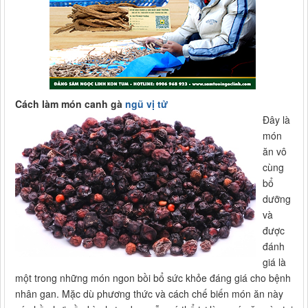
Cách làm món canh gà
ngũ vị tử
Đây là
món
ăn vô
cùng
bổ
dưỡng
và
được
đánh
giá là
một trong những món ngon bồi bổ sức khỏe đáng giá cho bệnh
nhân gan. Mặc dù phương thức và cách chế biến món ăn này