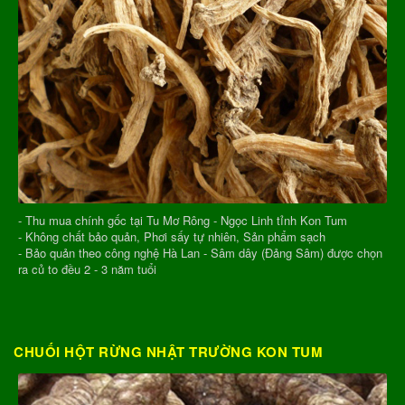
- Thu mua chính gốc tại Tu Mơ Rông - Ngọc Linh tỉnh Kon Tum
- Không chất bảo quản, Phơi sấy tự nhiên, Sản phẩm sạch
- Bảo quản theo công nghệ Hà Lan - Sâm dây (Đảng Sâm) được chọn
ra củ to đều 2 - 3 năm tuổi
CHUỐI HỘT RỪNG NHẬT TRƯỜNG KON TUM