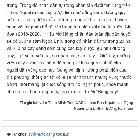
trồng. Trong đó nhân dân tự trồng phân tán dưới tán rừng trên
15ha. Ngoài ra các loại dược liệu như đẳng sâm, đương quy,
sơn tra... cũng được đầu tư trồng rộng rãi trên địa bàn huyện
cùng với sự phân bổ rải rác trong tự nhiên với diện tích lớn. Giai
đoạn 2018-2020, H. Tu Mơ Rông phấn đấu toàn địa bàn huyện
sẽ có 500ha sâm Ngọc Linh, trong đó nhân dân tự trồng 20 ha
và 250 ha cây đẳng sâm cùng các loại dược liệu như đương
quy, ngũ vị tử, sơn tra, sa nhân tím, sâm dây... Giờ đây, những
vườn cây dược liệu, sâm đã mang lại hiệu quả kinh tế cho
người dân vùng cao này. Cùng với định hướng phát triển của
địa phương, thời gian tới có lẽ sẽ hình thành những vùng "nước
đắng" mới mang lại cuộc sống ấm no, hạnh phúc, khỏe mạnh
cho bà con buôn làng ở đại ngàn xanh Tu Mơ Rông này!
Tác giả bài viết:
Theo Minh Tân (CAĐN) theo Báo Người Lao Động
Nguồn phát:
Nhật Trường Kon Tum
Từ khóa:
suối nước đắng kon tum