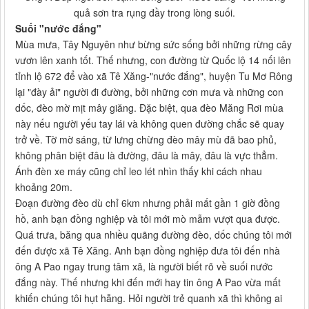
quả sơn tra rụng đầy trong lòng suối.
Suối "nước đắng"
Mùa mưa, Tây Nguyên như bừng sức sống bởi những rừng cây
vươn lên xanh tốt. Thế nhưng, con đường từ Quốc lộ 14 nối lên
tỉnh lộ 672 để vào xã Tê Xăng-"nước đắng", huyện Tu Mơ Rông
lại "đày ải" người đi đường, bởi những cơn mưa và những con
dốc, đèo mờ mịt mây giăng. Đặc biệt, qua đèo Măng Rơi mùa
này nếu người yếu tay lái và không quen đường chắc sẽ quay
trở về. Tờ mờ sáng, từ lưng chừng đèo mây mù đã bao phủ,
không phân biệt đâu là đường, đâu là mây, đâu là vực thẳm.
Ánh đèn xe máy cũng chỉ leo lét nhìn thấy khi cách nhau
khoảng 20m.
Đoạn đường đèo dù chỉ 6km nhưng phải mất gần 1 giờ đồng
hồ, anh bạn đồng nghiệp và tôi mới mò mẫm vượt qua được.
Quá trưa, băng qua nhiều quãng đường đèo, dốc chúng tôi mới
đến được xã Tê Xăng. Anh bạn đồng nghiệp đưa tôi đến nhà
ông A Pao ngay trung tâm xã, là người biết rõ về suối nước
đắng này. Thế nhưng khi đến mới hay tin ông A Pao vừa mất
khiến chúng tôi hụt hẫng. Hỏi người trẻ quanh xã thì không ai