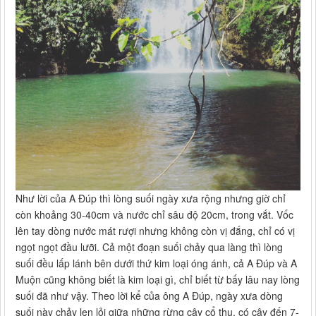
Như lời của A Đúp thì lòng suối ngày xưa rộng nhưng giờ chỉ
còn khoảng 30-40cm và nước chỉ sâu độ 20cm, trong vắt. Vốc
lên tay dòng nước mát rượi nhưng không còn vị đắng, chỉ có vị
ngọt ngọt đầu lưỡi. Cả một đoạn suối chảy qua làng thì lòng
suối đều lấp lánh bên dưới thứ kim loại óng ánh, cả A Đúp và A
Muộn cũng không biết là kim loại gì, chỉ biết từ bấy lâu nay lòng
suối đã như vậy. Theo lời kể của ông A Đúp, ngày xưa dòng
suối này chảy len lỏi giữa những rừng cây cổ thụ, có cây đến 7-