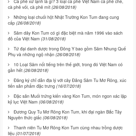
Cà phê xứ lạnh là gì? 3 loại cà phê Việt Nam cà phê chè,
cà phê vối, cà phê mít
(26/08/2018)
Những loại chuối hột Nhật Trường Kon Tum đang cung
cấp
(26/08/2018)
Sâm dây Kon Tum có gì đặc biệt mà năm 1996 vào sách
đỏ của Việt Nam
(31/08/2018)
Tứ đại danh dược trong Đông Y bao gồm Sâm Nhung Quế
Phụ và những ngộ nhận
(26/08/2018)
10 Loại Sâm nổi tiếng trên thế giới, trong đó Việt Nam có
gần hết
(26/08/2018)
Đăng ký chỉ dẫn địa lý với cây Đảng Sâm Tu Mơ Rông, xúc
tiến sản phẩm đặc trưng
(16/07/2018)
Đặc sản Muối trứng kiến vàng Kon Tum, món ngon xác lập
kỷ lục Việt Nam
(06/08/2018)
Đương Quy Tu Mơ Rông Kon Tum, khi đại ngàn Bắc Tây
Nguyên thức giấc
(06/08/2018)
Thanh niên Tu Mơ Rông Kon Tum cùng nhau trồng dược
liệu
(01/07/2018)