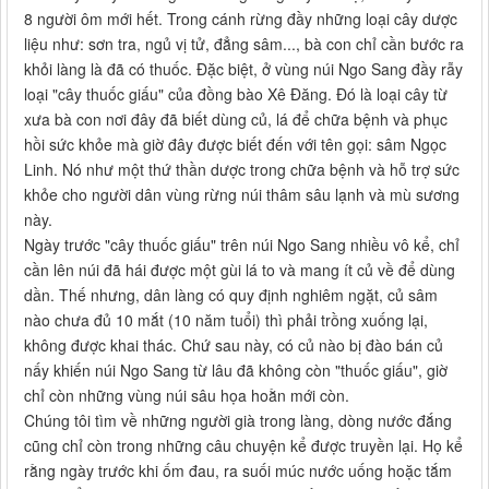
8 người ôm mới hết. Trong cánh rừng đầy những loại cây dược
liệu như: sơn tra, ngủ vị tử, đẳng sâm..., bà con chỉ cần bước ra
khỏi làng là đã có thuốc. Đặc biệt, ở vùng núi Ngo Sang đầy rẫy
loại "cây thuốc giấu" của đồng bào Xê Đăng. Đó là loại cây từ
xưa bà con nơi đây đã biết dùng củ, lá để chữa bệnh và phục
hồi sức khỏe mà giờ đây được biết đến với tên gọi: sâm Ngọc
Linh. Nó như một thứ thần dược trong chữa bệnh và hỗ trợ sức
khỏe cho người dân vùng rừng núi thâm sâu lạnh và mù sương
này.
Ngày trước "cây thuốc giấu" trên núi Ngo Sang nhiều vô kể, chỉ
cần lên núi đã hái được một gùi lá to và mang ít củ về để dùng
dần. Thế nhưng, dân làng có quy định nghiêm ngặt, củ sâm
nào chưa đủ 10 mắt (10 năm tuổi) thì phải trồng xuống lại,
không được khai thác. Chứ sau này, có củ nào bị đào bán củ
nấy khiến núi Ngo Sang từ lâu đã không còn "thuốc giấu", giờ
chỉ còn những vùng núi sâu họa hoằn mới còn.
Chúng tôi tìm về những người già trong làng, dòng nước đắng
cũng chỉ còn trong những câu chuyện kể được truyền lại. Họ kể
rằng ngày trước khi ốm đau, ra suối múc nước uống hoặc tắm