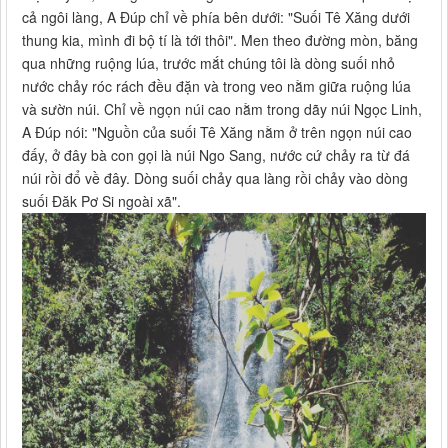
cả ngôi làng, A Đúp chỉ về phía bên dưới: "Suối Tê Xăng dưới
thung kia, mình đi bộ tí là tới thôi". Men theo đường mòn, băng
qua những ruộng lúa, trước mắt chúng tôi là dòng suối nhỏ
nước chảy róc rách đều đặn và trong veo nằm giữa ruộng lúa
và sườn núi. Chỉ về ngọn núi cao nằm trong dãy núi Ngọc Linh,
A Đúp nói: "Nguồn của suối Tê Xăng nằm ở trên ngọn núi cao
đấy, ở đây bà con gọi là núi Ngo Sang, nước cứ chảy ra từ đá
núi rồi đổ về đây. Dòng suối chảy qua làng rồi chảy vào dòng
suối Đăk Pơ Si ngoài xã".