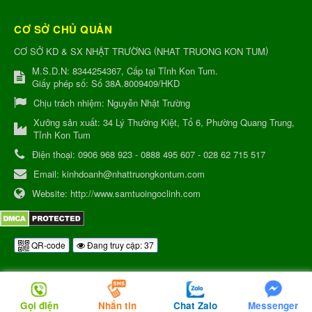
CƠ SỞ CHỦ QUẢN
(
)
CƠ SỞ KD & SX NHẬT TRƯỜNG
NHAT TRUONG KON TUM
M.S.D.N: 8344254367, Cấp tại Tỉnh Kon Tum.
Giấy phép số: Số 38A.8009409/HKD
Chịu trách nhiệm:
Nguyễn Nhật Trường
Xưởng sản xuất:
34 Lý Thường Kiệt, Tổ 6, Phường Quang Trung,
Tỉnh Kon Tum
Điện thoại:
0906 968 923 - 0888 495 607 - 028 62 715 517
Email:
kinhdoanh@nhattruongkontum.com
Website:
http://www.samtuoingoclinh.com
QR-code
Đang truy cập: 37
Gọi điện
Nhắn tin
Chat Zalo
Messenger