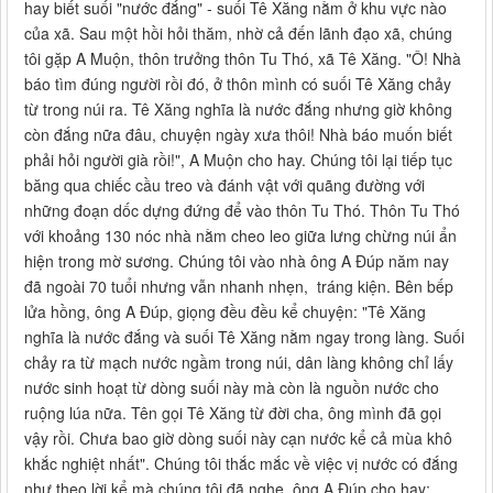
hay biết suối "nước đắng" - suối Tê Xăng nằm ở khu vực nào
của xã. Sau một hồi hỏi thăm, nhờ cả đến lãnh đạo xã, chúng
tôi gặp A Muộn, thôn trưởng thôn Tu Thó, xã Tê Xăng. "Ô! Nhà
báo tìm đúng người rồi đó, ở thôn mình có suối Tê Xăng chảy
từ trong núi ra. Tê Xăng nghĩa là nước đắng nhưng giờ không
còn đắng nữa đâu, chuyện ngày xưa thôi! Nhà báo muốn biết
phải hỏi người già rồi!", A Muộn cho hay. Chúng tôi lại tiếp tục
băng qua chiếc cầu treo và đánh vật với quãng đường với
những đoạn dốc dựng đứng để vào thôn Tu Thó. Thôn Tu Thó
với khoảng 130 nóc nhà nằm cheo leo giữa lưng chừng núi ẩn
hiện trong mờ sương. Chúng tôi vào nhà ông A Đúp năm nay
đã ngoài 70 tuổi nhưng vẫn nhanh nhẹn, tráng kiện. Bên bếp
lửa hồng, ông A Đúp, giọng đều đều kể chuyện: "Tê Xăng
nghĩa là nước đắng và suối Tê Xăng nằm ngay trong làng. Suối
chảy ra từ mạch nước ngầm trong núi, dân làng không chỉ lấy
nước sinh hoạt từ dòng suối này mà còn là nguồn nước cho
ruộng lúa nữa. Tên gọi Tê Xăng từ đời cha, ông mình đã gọi
vậy rồi. Chưa bao giờ dòng suối này cạn nước kể cả mùa khô
khắc nghiệt nhất". Chúng tôi thắc mắc về việc vị nước có đắng
như theo lời kể mà chúng tôi đã nghe, ông A Đúp cho hay: