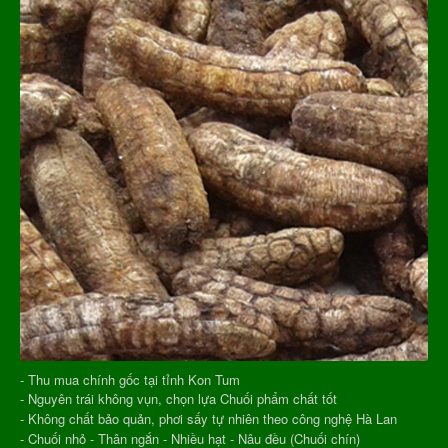
- Thu mua chính gốc tại tỉnh Kon Tum
- Nguyên trái không vụn, chọn lựa Chuối phẩm chất tốt
- Không chất bảo quản, phơi sấy tự nhiên theo công nghệ Hà Lan
- Chuối nhỏ - Thân ngắn - Nhiều hạt - Nâu đều (Chuối chín)