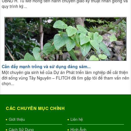
UBND H. Tu Mơ Rông tiến hành chuyển giao kỹ thuật nhân giống và
quy trình kỹ...
Cần đẩy mạnh trồng và sử dụng đảng sâm...
Một chuyên gia sinh kế của Dự án Phát triển lâm nghiệp để cải thiện
đời sống vùng Tây Nguyên – FLITCH đã tìm gặp tôi để tham vấn nên
chọn...
CÁC CHUYÊN MỤC CHÍNH
Giới thiệu
Liên hệ
Cách Sử Dụng
Hình Ảnh