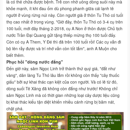
là có thể chữa được bệnh. Trẻ con nhờ uống dòng suối này mà
khỏe mạnh, ít khi đau ốm dù phong phanh giữa cái lạnh tê
người ở vùng rừng núi này. Còn người già ở thôn Tu Thó có tuổi
thọ cao nhất ở trong vùng. "Giờ đây, thôn Tu Thó có 3-4 cụ trên
100 tuổi, mới đây tháng 2-2018, cụ A Non ở thôn được Chủ tịch
nước Trần Đại Quang gửi tặng thiếp mừng thọ 100 tuổi đấy.
Còn có cụ A Them, Y Đé thì đã trên 100 tuổi rồi! Các cụ vẫn đi
bộ lên rẫy được và trí nhớ vẫn còn tốt lắm", anh A Muộn cho
biết thêm.
Phục hồi "dòng nước đắng"
Đến giờ này, sâm Ngọc Linh trở thành thứ quý giá, "đắt như
vàng", dân làng Tu Thó lâu lắm rồi không còn thấy "cây thuốc
giấu" bởi sự khai thác cạn kiệt của con người. Và có lẽ từ đó,
dòng suối Tê Xăng đã không còn đắng như trước! Không chỉ
sâm Ngọc Linh mà có thời gian những loại cây dược liệu cũng
bị khai thác kiểu tận diệt khiến nhiều cánh rừng bị băm nát,
chặt phá.