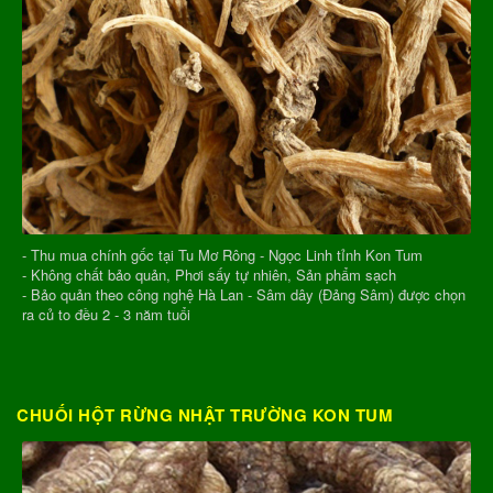
- Thu mua chính gốc tại Tu Mơ Rông - Ngọc Linh tỉnh Kon Tum
- Không chất bảo quản, Phơi sấy tự nhiên, Sản phẩm sạch
- Bảo quản theo công nghệ Hà Lan - Sâm dây (Đảng Sâm) được chọn
ra củ to đều 2 - 3 năm tuổi
CHUỐI HỘT RỪNG NHẬT TRƯỜNG KON TUM