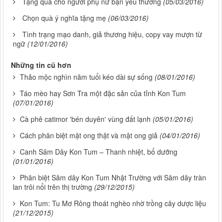
Tặng quà cho người phụ nữ bạn yêu thương
(05/03/2016)
Chọn quà ý nghĩa tặng mẹ
(06/03/2016)
Tình trạng mạo danh, giả thương hiệu, copy vay mượn từ
ngữ
(12/01/2016)
Những tin cũ hơn
Thảo mộc nghìn năm tuổi kéo dài sự sống
(08/01/2016)
Táo mèo hay Sơn Tra một đặc sản của tỉnh Kon Tum
(07/01/2016)
Cà phê catimor 'bén duyên' vùng đất lạnh
(05/01/2016)
Cách phân biệt mật ong thật và mật ong giả
(04/01/2016)
Canh Sâm Dây Kon Tum – Thanh nhiệt, bổ dưỡng
(01/01/2016)
Phân biệt Sâm dây Kon Tum Nhật Trường với Sâm dây tràn
lan trôi nổi trên thị trường
(29/12/2015)
Kon Tum: Tu Mơ Rông thoát nghèo nhờ trồng cây dược liệu
(21/12/2015)