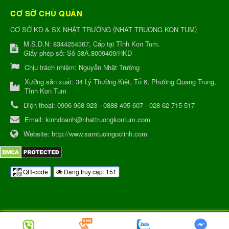
CƠ SỞ CHỦ QUẢN
(
)
CƠ SỞ KD & SX NHẬT TRƯỜNG
NHAT TRUONG KON TUM
M.S.D.N: 8344254367, Cấp tại Tỉnh Kon Tum.
Giấy phép số: Số 38A.8009409/HKD
Chịu trách nhiệm:
Nguyễn Nhật Trường
Xưởng sản xuất:
34 Lý Thường Kiệt, Tổ 6, Phường Quang Trung,
Tỉnh Kon Tum
Điện thoại:
0906 968 923 - 0888 495 607 - 028 62 715 517
Email:
kinhdoanh@nhattruongkontum.com
Website:
http://www.samtuoingoclinh.com
QR-code
Đang truy cập: 151