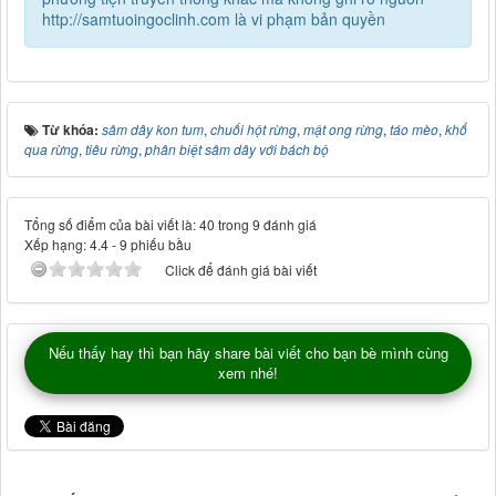
http://samtuoingoclinh.com là vi phạm bản quyền
Từ khóa:
sâm dây kon tum
,
chuối hột rừng
,
mật ong rừng
,
táo mèo
,
khổ
qua rừng
,
tiêu rừng
,
phân biệt sâm dây với bách bộ
Tổng số điểm của bài viết là: 40 trong 9 đánh giá
Xếp hạng:
4.4
-
9
phiếu bầu
Click để đánh giá bài viết
Nếu thấy hay thì bạn hãy share bài viết cho bạn bè mình cùng
xem nhé!