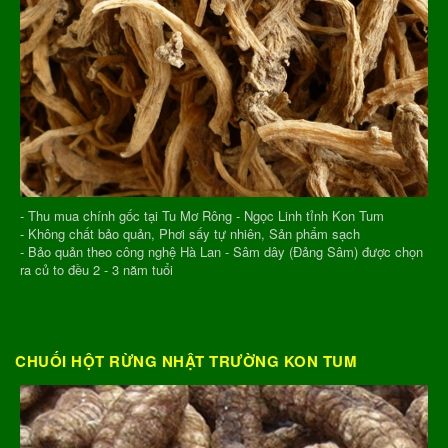
- Thu mua chính gốc tại Tu Mơ Rông - Ngọc Linh tỉnh Kon Tum
- Không chất bảo quản, Phơi sấy tự nhiên, Sản phẩm sạch
- Bảo quản theo công nghệ Hà Lan - Sâm dây (Đảng Sâm) được chọn
ra củ to đều 2 - 3 năm tuổi
CHUỐI HỘT RỪNG NHẬT TRƯỜNG KON TUM