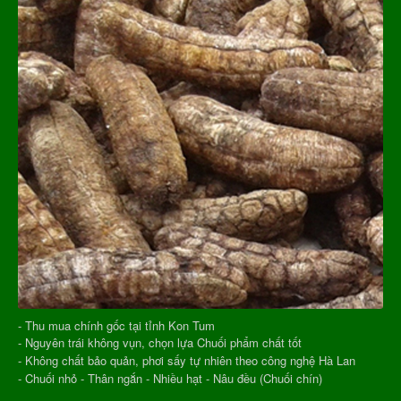
- Thu mua chính gốc tại tỉnh Kon Tum
- Nguyên trái không vụn, chọn lựa Chuối phẩm chất tốt
- Không chất bảo quản, phơi sấy tự nhiên theo công nghệ Hà Lan
- Chuối nhỏ - Thân ngắn - Nhiều hạt - Nâu đều (Chuối chín)