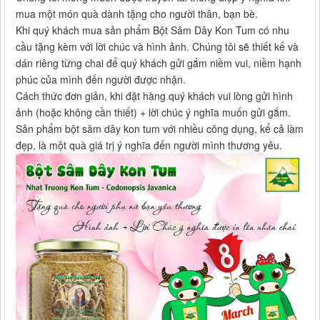
mua một món quà dành tặng cho người thân, bạn bè.
Khi quý khách mua sản phẩm Bột Sâm Dây Kon Tum có nhu
cầu tặng kèm với lời chúc và hình ảnh. Chúng tôi sẽ thiết kế và
dán riêng từng chai để quý khách gửi gắm niềm vui, niềm hạnh
phúc của mình đến người được nhận.
Cách thức đơn giản, khi đặt hàng quý khách vui lòng gửi hình
ảnh (hoặc không cần thiết) + lời chúc ý nghĩa muốn gửi gắm.
Sản phẩm bột sâm dây kon tum với nhiều công dụng, kể cả làm
đẹp, là một quà giá trị ý nghĩa đến người mình thương yêu.