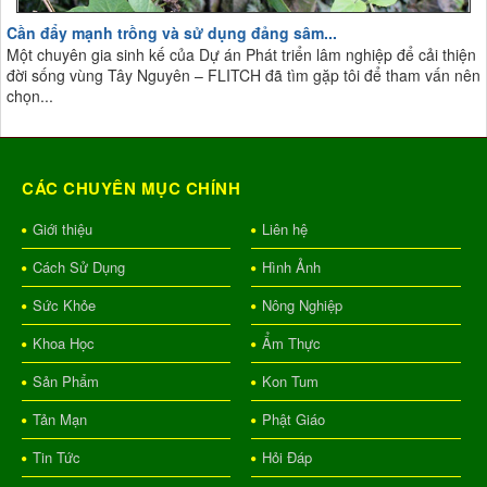
Cần đẩy mạnh trồng và sử dụng đảng sâm...
Một chuyên gia sinh kế của Dự án Phát triển lâm nghiệp để cải thiện
đời sống vùng Tây Nguyên – FLITCH đã tìm gặp tôi để tham vấn nên
chọn...
CÁC CHUYÊN MỤC CHÍNH
Giới thiệu
Liên hệ
Cách Sử Dụng
Hình Ảnh
Sức Khỏe
Nông Nghiệp
Khoa Học
Ẩm Thực
Sản Phẩm
Kon Tum
Tản Mạn
Phật Giáo
Tin Tức
Hỏi Đáp