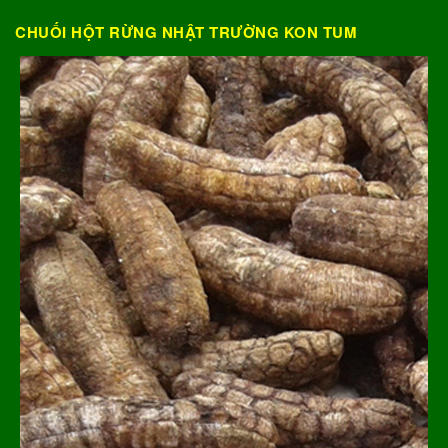
CHUỐI HỘT RỪNG NHẬT TRƯỜNG KON TUM