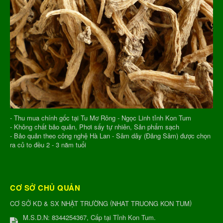
- Thu mua chính gốc tại Tu Mơ Rông - Ngọc Linh tỉnh Kon Tum
- Không chất bảo quản, Phơi sấy tự nhiên, Sản phẩm sạch
- Bảo quản theo công nghệ Hà Lan - Sâm dây (Đảng Sâm) được chọn
ra củ to đều 2 - 3 năm tuổi
CƠ SỞ CHỦ QUẢN
(
)
CƠ SỞ KD & SX NHẬT TRƯỜNG
NHAT TRUONG KON TUM
M.S.D.N: 8344254367, Cấp tại Tỉnh Kon Tum.