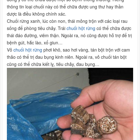
thông tin loại chuối này có thể chữa được ung thư hay thần
dược là điều không chính xác.
Chuối rừng xanh, lúc còn non, thái mỏng trộn với các loại rau
sống để phòng tiêu chảy. Trái
chuối hột rừng
có thể chữa được
thái đáo đường, viêm thận. Ngoài ra, nó cũng được hỗ trợ để trị
bệnh gút, hắc lào, xổ giun…
Vỏ
chuối hột rừng
phơi khô, sao hơi vàng, tán bột trộn với cam
thảo có thể trị đau bụng kinh niên. Ngoài ra, vỏ chuối tán bột
cũng có thể chữa kiết lỵ, tiêu chảy, đau bụng…