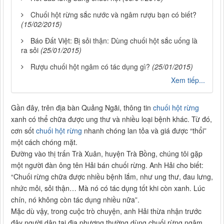
Chuối hột rừng sắc nước và ngâm rượu bạn có biết?
(15/02/2015)
Báo Đất Việt: Bị sỏi thận: Dùng chuối hột sắc uống là
ra sỏi
(25/01/2015)
Rượu chuối hột ngâm có tác dụng gì?
(25/01/2015)
Xem tiếp...
Gần đây, trên địa bàn Quảng Ngãi, thông tin
chuối hột rừng
xanh có thể chữa được ung thư và nhiều loại bệnh khác. Từ đó,
cơn sốt
chuối hột rừng
nhanh chóng lan tỏa và giá được “thổi”
một cách chóng mặt.
Đường vào thị trấn Trà Xuân, huyện Trà Bồng, chúng tôi gặp
một người đàn ông tên Hải bán chuối rừng. Anh Hải cho biết:
“Chuối rừng chữa được nhiều bệnh lắm, như ung thư, đau lưng,
nhức mỏi, sỏi thận… Mà nó có tác dụng tốt khi còn xanh. Lúc
chín, nó không còn tác dụng nhiều nữa”.
Mặc dù vậy, trong cuộc trò chuyện, anh Hải thừa nhận trước
đây người dân tại địa phương thường dùng chuối rừng ngâm