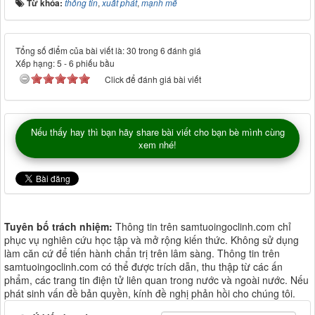
Từ khóa:
thông tin
,
xuất phát
,
mạnh mẽ
Tổng số điểm của bài viết là: 30 trong 6 đánh giá
Xếp hạng:
5
-
6
phiếu bầu
Click để đánh giá bài viết
Nếu thấy hay thì bạn hãy share bài viết cho bạn bè mình cùng
xem nhé!
Tuyên bố trách nhiệm:
Thông tin trên samtuoingoclinh.com chỉ
phục vụ nghiên cứu học tập và mở rộng kiến thức. Không sử dụng
làm căn cứ để tiến hành chẩn trị trên lâm sàng. Thông tin trên
samtuoingoclinh.com có thể được trích dẫn, thu thập từ các ấn
phẩm, các trang tin điện tử liên quan trong nước và ngoài nước. Nếu
phát sinh vấn đề bản quyền, kính đề nghị phản hồi cho chúng tôi.