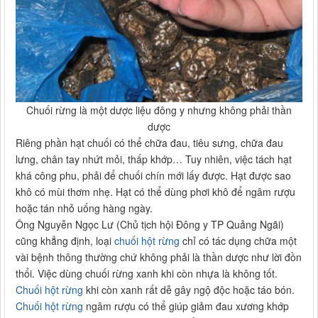
Chuối rừng là một dược liệu đông y nhưng không phải thần
dược
Riêng phần hạt chuối có thể chữa đau, tiêu sưng, chữa đau
lưng, chân tay nhứt mỏi, thấp khớp… Tuy nhiên, việc tách hạt
khá công phu, phải để chuối chín mới lấy được. Hạt được sao
khô có mùi thơm nhẹ. Hạt có thể dùng phơi khô để ngâm rượu
hoặc tán nhỏ uống hàng ngày.
Ông Nguyễn Ngọc Lư (Chủ tịch hội Đông y TP Quảng Ngãi)
cũng khẳng định, loại
chuối hột rừng
chỉ có tác dụng chữa một
vài bệnh thông thường chứ không phải là thần dược như lời đồn
thổi. Việc dùng chuối rừng xanh khi còn nhựa là không tốt.
Chuối hột rừng
khi còn xanh rất dễ gây ngộ độc hoặc táo bón.
Chuối hột rừng
ngâm rượu có thể giúp giảm đau xương khớp