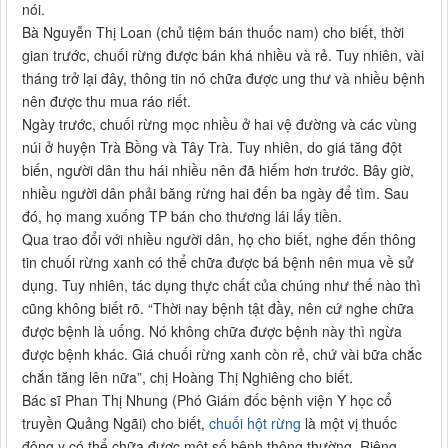
nói.
Bà Nguyễn Thị Loan (chủ tiệm bán thuốc nam) cho biết, thời
gian trước, chuối rừng được bán khá nhiều và rẻ. Tuy nhiên, vài
tháng trở lại đây, thông tin nó chữa được ung thư và nhiều bệnh
nên được thu mua ráo riết.
Ngày trước, chuối rừng mọc nhiều ở hai vệ đường và các vùng
núi ở huyện Trà Bồng và Tây Trà. Tuy nhiên, do giá tăng đột
biến, người dân thu hái nhiều nên đã hiếm hơn trước. Bây giờ,
nhiều người dân phải băng rừng hai đến ba ngày để tìm. Sau
đó, họ mang xuống TP bán cho thương lái lấy tiền.
Qua trao đổi với nhiều người dân, họ cho biết, nghe đến thông
tin chuối rừng xanh có thể chữa được bá bệnh nên mua về sử
dụng. Tuy nhiên, tác dụng thực chất của chúng như thế nào thì
cũng không biết rõ. “Thời nay bệnh tật đầy, nên cứ nghe chữa
được bệnh là uống. Nó không chữa được bệnh này thì ngừa
được bệnh khác. Giá chuối rừng xanh còn rẻ, chứ vài bữa chắc
chắn tăng lên nữa”, chị Hoàng Thị Nghiêng cho biết.
Bác sĩ Phan Thị Nhung (Phó Giám đốc bệnh viện Y học cổ
truyền Quảng Ngãi) cho biết,
chuối hột rừng
là một vị thuốc
đông y có thể chữa được một số bệnh thông thường. Riêng