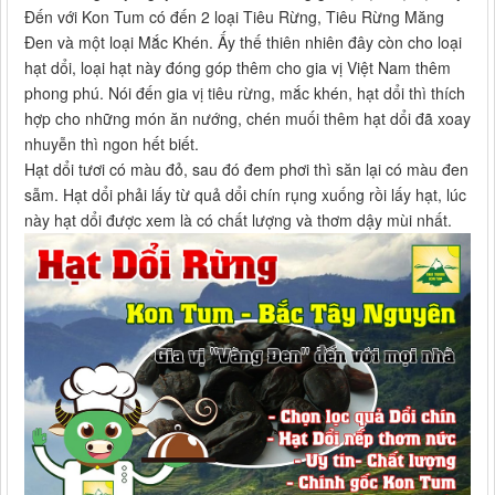
Đến với Kon Tum có đến 2 loại Tiêu Rừng, Tiêu Rừng Măng
Đen và một loại Mắc Khén. Ấy thế thiên nhiên đây còn cho loại
hạt dổi, loại hạt này đóng góp thêm cho gia vị Việt Nam thêm
phong phú. Nói đến gia vị tiêu rừng, mắc khén, hạt dổi thì thích
hợp cho những món ăn nướng, chén muối thêm hạt dổi đã xoay
nhuyễn thì ngon hết biết.
Hạt dổi tươi có màu đỏ, sau đó đem phơi thì săn lại có màu đen
sẫm. Hạt dổi phải lấy từ quả dổi chín rụng xuống rồi lấy hạt, lúc
này hạt dổi được xem là có chất lượng và thơm dậy mùi nhất.