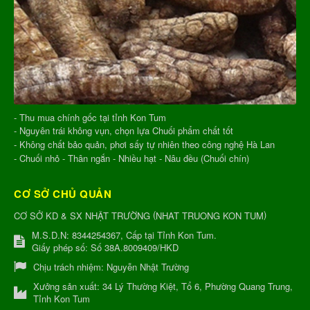
- Thu mua chính gốc tại tỉnh Kon Tum
- Nguyên trái không vụn, chọn lựa Chuối phẩm chất tốt
- Không chất bảo quản, phơi sấy tự nhiên theo công nghệ Hà Lan
- Chuối nhỏ - Thân ngắn - Nhiều hạt - Nâu đều (Chuối chín)
CƠ SỞ CHỦ QUẢN
(
)
CƠ SỞ KD & SX NHẬT TRƯỜNG
NHAT TRUONG KON TUM
M.S.D.N: 8344254367, Cấp tại Tỉnh Kon Tum.
Giấy phép số: Số 38A.8009409/HKD
Chịu trách nhiệm:
Nguyễn Nhật Trường
Xưởng sản xuất:
34 Lý Thường Kiệt, Tổ 6, Phường Quang Trung,
Tỉnh Kon Tum