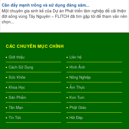
Cần đẩy mạnh trồng và sử dụng đảng sâm...
Một chuyên gia sinh kế của Dự án Phát triển lâm nghiệp để cải thiện
đời sống vùng Tây Nguyên – FLITCH đã tìm gặp tôi để tham vấn nên
chọn...
CÁC CHUYÊN MỤC CHÍNH
Giới thiệu
Liên hệ
Cách Sử Dụng
Hình Ảnh
Sức Khỏe
Nông Nghiệp
Khoa Học
Ẩm Thực
Sản Phẩm
Kon Tum
Tản Mạn
Phật Giáo
Tin Tức
Hỏi Đáp