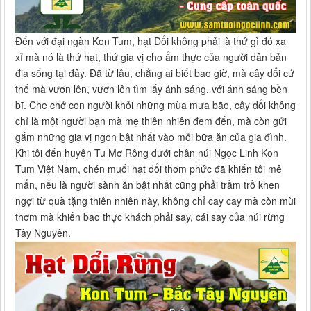
Đến với đại ngàn Kon Tum, hạt Dổi không phải là thứ gì đó xa
xỉ mà nó là thứ hạt, thứ gia vị cho ẩm thực của người dân bản
địa sống tại đây. Đã từ lâu, chẳng ai biết bao giờ, mà cây dổi cứ
thế mà vươn lên, vươn lên tìm lấy ánh sáng, với ánh sáng bền
bĩ. Che chở con người khỏi những mùa mưa bão, cây dổi không
chỉ là một người bạn mà mẹ thiên nhiên đem đến, mà còn gửi
gắm những gia vị ngon bật nhất vào mỗi bữa ăn của gia đình.
Khi tôi đến huyện Tu Mơ Rông dưới chân núi Ngọc Linh Kon
Tum Việt Nam, chén muối hạt dổi thơm phức đã khiến tôi mê
mẩn, nếu là người sành ăn bật nhất cũng phải trầm trồ khen
ngợi từ quà tặng thiên nhiên này, không chỉ cay cay mà còn mùi
thơm mà khiến bao thực khách phải say, cái say của núi rừng
Tây Nguyên.