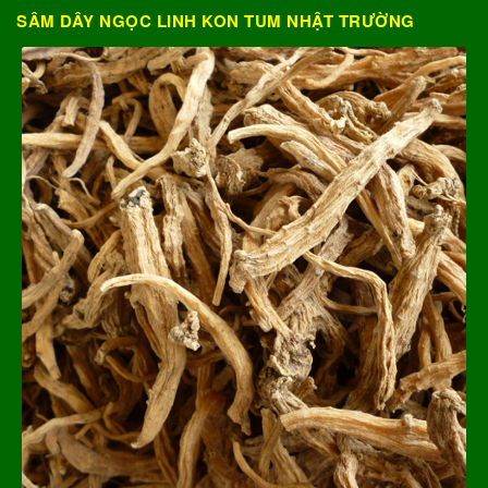
SÂM DÂY NGỌC LINH KON TUM NHẬT TRƯỜNG