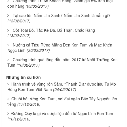
Chương trình Tri Ân Khách Hàng, Giảm giá 5% trên một
đơn hàng
(03/03/2017)
Tại sao tên Nấm Lim Xanh? Nấm Lim Xanh là nấm gì?
(13/02/2017)
Cốt Toái Bổ, Tắc Kè Đá, Bổ Thận, Chắc Răng
(13/02/2017)
Nướng cá Tiêu Rừng Măng Đen Kon Tum và Mắc Khén
Ngọc Linh
(20/02/2017)
Chương trình quà tặng đầu năm 2017 từ Nhật Trường Kon
Tum
(10/02/2017)
Những tin cũ hơn
Hành trình về vùng rốn Sâm, "Thánh Địa" dược liệu Tu Mơ
Rông Kon Tum Việt Nam
(04/02/2017)
Chuối hột rừng Kon Tum, nơi đại ngàn Bắc Tây Nguyên lên
tiếng
(17/12/2016)
Đương Quy là gì và dược liệu đến từ Ngọc Linh Kon Tum
(16/12/2016)